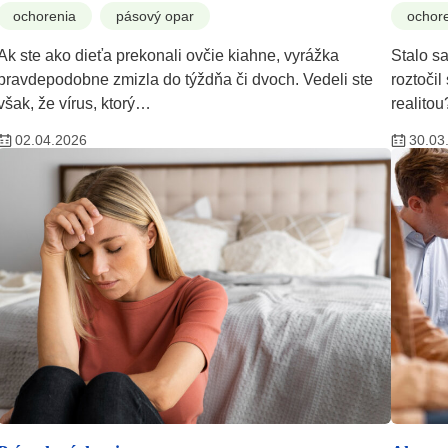
ochorenia
pásový opar
ochor
Ak ste ako dieťa prekonali ovčie kiahne, vyrážka
Stalo s
pravdepodobne zmizla do týždňa či dvoch. Vedeli ste
roztočil
však, že vírus, ktorý…
realito
02.04.2026
30.03