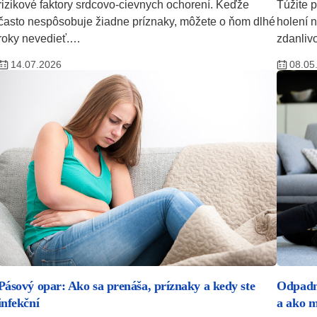
rizikové faktory srdcovo-cievnych ochorení. Keďže
Túžite 
často nespôsobuje žiadne príznaky, môžete o ňom dlhé
holení 
roky nevedieť.…
zdanliv
14.07.2026
08.05
Pásový opar: Ako sa prenáša, príznaky a kedy ste
Odpadnu
infekční
a ako 