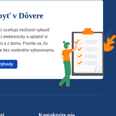
byť v Dôvere
ci oceňujú možnosť vybaviť
í elektronicky a uplatniť si
lo a z domu. Pozrite sa, čo
te bez osobného vybavovania.
výhody
ti
Kontaktujte nás