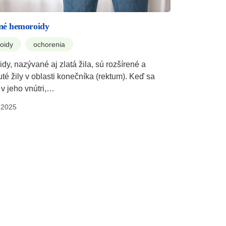
né hemoroidy
oidy
ochorenia
y, nazývané aj zlatá žila, sú rozšírené a
té žily v oblasti konečníka (rektum). Keď sa
 v jeho vnútri,…
.2025