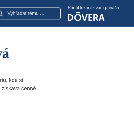
Portál lekar.sk vám prináša
vá
iu, kde si
a získava cenné