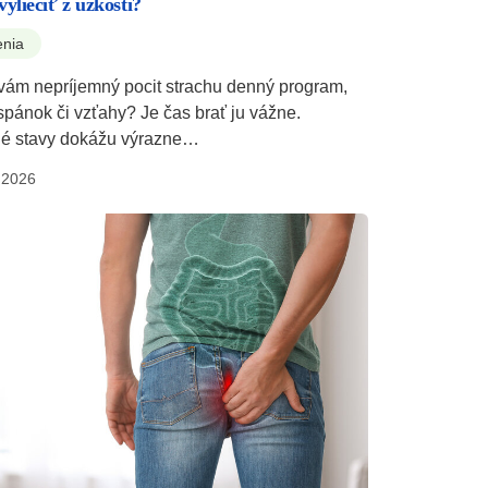
vyliečiť z úzkosti?
enia
 vám nepríjemný pocit strachu denný program,
spánok či vzťahy? Je čas brať ju vážne.
é stavy dokážu výrazne…
.2026