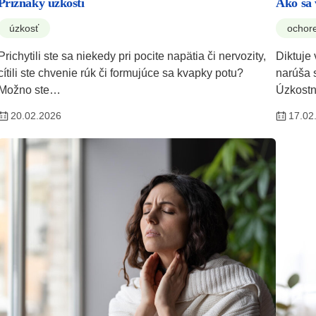
Príznaky úzkosti
Ako sa 
úzkosť
ochor
Prichytili ste sa niekedy pri pocite napätia či nervozity,
Diktuje
cítili ste chvenie rúk či formujúce sa kvapky potu?
narúša 
Možno ste…
Úzkostn
20.02.2026
17.02