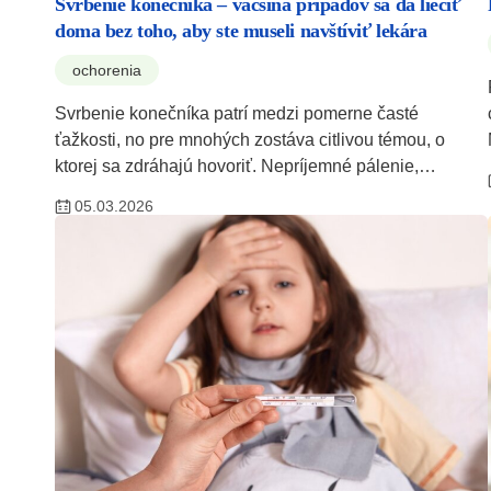
Svrbenie konečníka – väčšina prípadov sa dá liečiť
doma bez toho, aby ste museli navštíviť lekára
ochorenia
Svrbenie konečníka patrí medzi pomerne časté
ťažkosti, no pre mnohých zostáva citlivou témou, o
ktorej sa zdráhajú hovoriť. Nepríjemné pálenie,…
05.03.2026