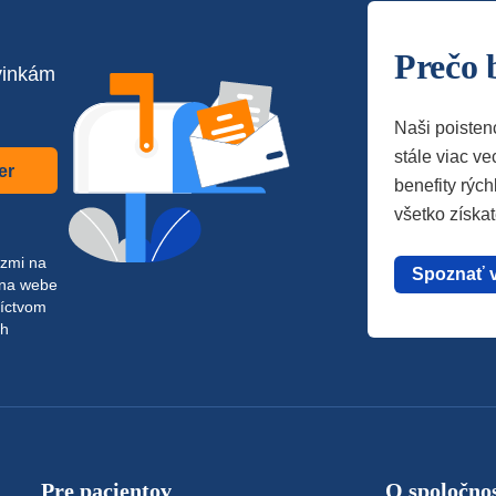
Prečo 
vinkám
Naši poisten
stále viac vec
er
benefity rých
všetko získa
azmi na
Spoznať 
 na webe
níctvom
ch
Pre pacientov
O spoločnos