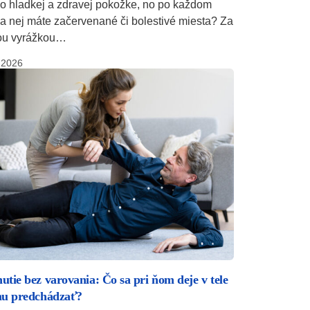
po hladkej a zdravej pokožke, no po každom
na nej máte začervenané či bolestivé miesta? Za
ou vyrážkou…
.2026
tie bez varovania: Čo sa pri ňom deje v tele
mu predchádzať?