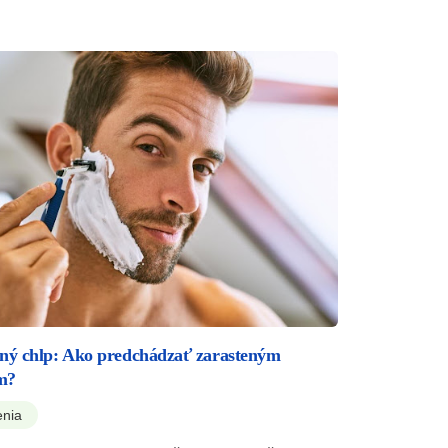
ný chlp: Ako predchádzať zarasteným
m?
enia