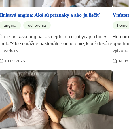
Hnisavá angína: Aké sú príznaky a ako ju liečiť
Vnútor
angína
ochorenia
hemor
Čo je hnisavá angína, ak nejde len o „obyčajnú bolesť
Hemoroid
hrdla“? Ide o vážne bakteriálne ochorenie, ktoré dokáže
opuchnu
človeka v…
vytvoria
19.09.2025
04.08