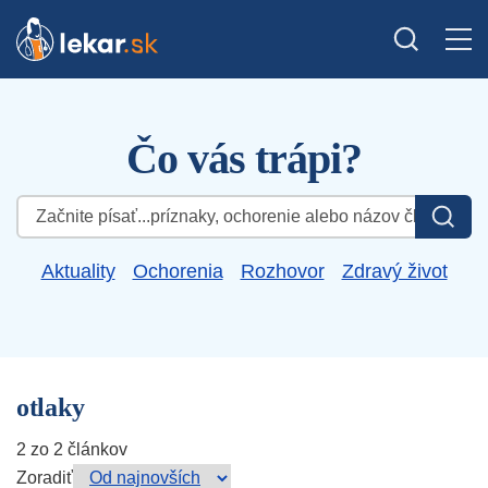
Čo vás trápi?
Hľadať:
Aktuality
Ochorenia
Rozhovor
Zdravý život
otlaky
2 zo 2 článkov
Zoradiť