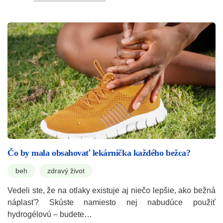
Čo by mala obsahovať lekárnička každého bežca?
beh
zdravý život
Vedeli ste, že na otlaky existuje aj niečo lepšie, ako bežná
náplasť? Skúste namiesto nej nabudúce použiť
hydrogélovú – budete…