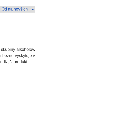
 skupiny alkoholov,
h bežne vyskytuje v
vedľajší produkt…