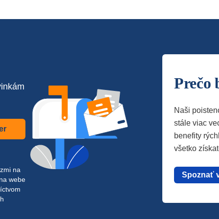
Prečo 
vinkám
Naši poisten
stále viac vec
er
benefity rých
všetko získa
azmi na
Spoznať 
 na webe
níctvom
ch