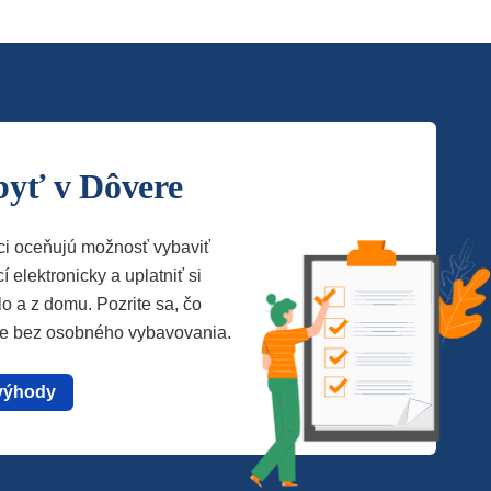
byť v Dôvere
ci oceňujú možnosť vybaviť
í elektronicky a uplatniť si
lo a z domu. Pozrite sa, čo
te bez osobného vybavovania.
výhody