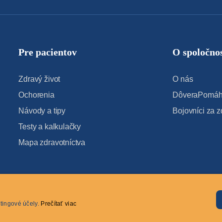
Pre pacientov
O spoločnos
Zdravý život
O nás
Ochorenia
DôveraPomáha
Návody a tipy
Bojovníci za z
Testy a kalkulačky
Mapa zdravotníctva
tingové účely.
Prečítať viac