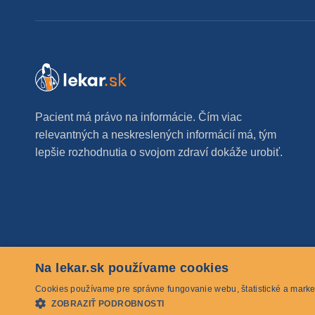
Pacient má právo na informácie. Čím viac
relevantných a neskreslených informácií má, tým
lepšie rozhodnutia o svojom zdraví dokáže urobiť.
Na lekar.sk používame cookies
© 2026 lekar.sk Všetky práva vyhradené
Cookies používame pre správne fungovanie webu, štatistické a marke
ZOBRAZIŤ PODROBNOSTI