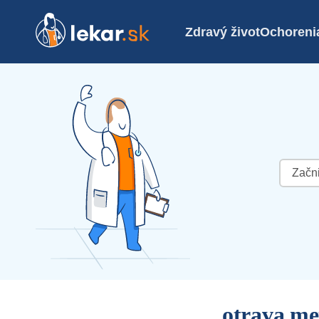
Zdravý život
Ochoreni
Hľadať:
otrava m