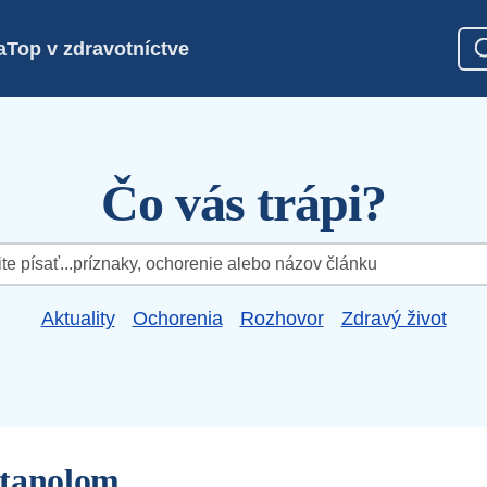
a
Top v zdravotníctve
Čo vás trápi?
Aktuality
Ochorenia
Rozhovor
Zdravý život
etanolom