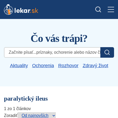
Čo vás trápi?
Hľadať:
Aktuality
Ochorenia
Rozhovor
Zdravý život
paralytický ileus
1 zo 1 článkov
Zoradiť