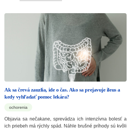
Ak sa črevá zauzlia, ide o čas. Ako sa prejavuje ileus a
kedy vyhľadať pomoc lekára?
ochorenia
Objavia sa nečakane, sprevádza ich intenzívna bolesť a
ich priebeh má rýchly spád. Náhle brušné príhody sú kvôli