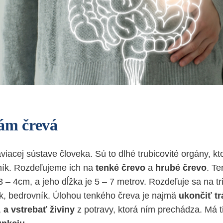
ám črevá
áviacej sústave človeka. Sú to dlhé trubicovité orgány, kt
ník. Rozdeľujeme ich na
tenké črevo
a
hrubé črevo
. Te
3 – 4cm, a jeho dĺžka je 5 – 7 metrov. Rozdeľuje sa na tri
ík, bedrovník. Úlohou tenkého čreva je najmä
ukončiť tr
,
a
vstrebať živiny
z potravy, ktorá ním prechádza. Má t