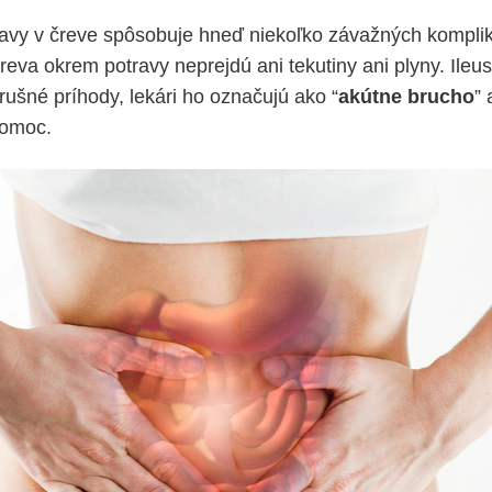
avy v čreve spôsobuje hneď niekoľko závažných komplik
eva okrem potravy neprejdú ani tekutiny ani plyny. Ileus
rušné príhody, lekári ho označujú ako “
akútne brucho
” 
pomoc.