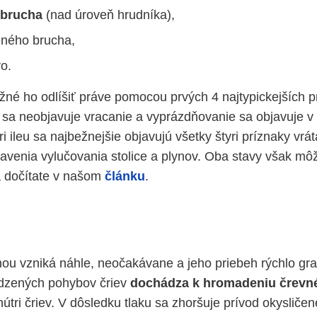
 brucha
(nad úroveň hrudníka),
eného brucha,
o.
né ho odlíšiť práve pomocou prvých 4 najtypickejších pr
sa neobjavuje vracanie a vyprázdňovanie sa objavuje v
ri ileu sa najbežnejšie objavujú všetky štyri príznaky vrá
avenia vylučovania stolice a plynov. Oba stavy však mô
a dočítate v našom
článku
.
ou vzniká náhle, neočakávane a jeho priebeh rýchlo gra
odzených pohybov čriev
dochádza k hromadeniu črevn
nútri čriev. V dôsledku tlaku sa zhoršuje prívod okysličene