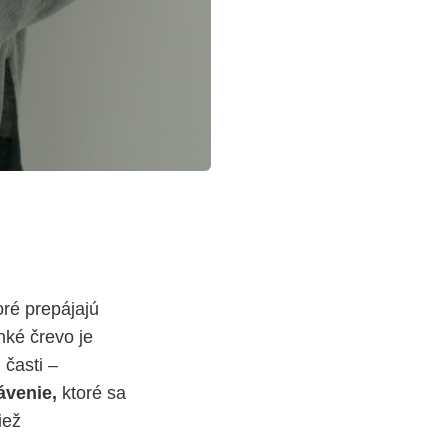
oré prepájajú
nké črevo je
 časti –
ávenie,
ktoré sa
iež