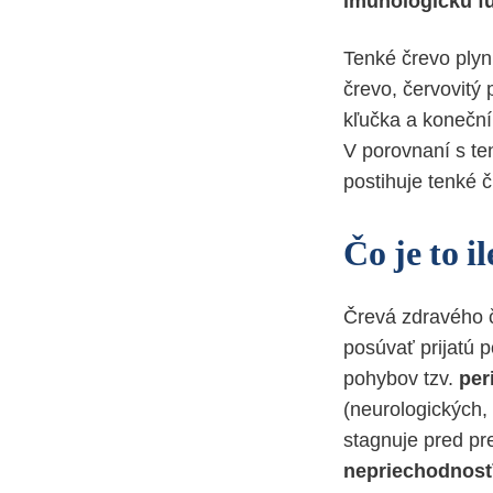
imunologickú f
Tenké črevo plyn
črevo, červovitý 
kľučka a koneční
V porovnaní s te
postihuje tenké 
Čo je to il
Črevá zdravého 
posúvať prijatú
pohybov tzv.
per
(neurologických,
stagnuje pred pr
nepriechodnosť