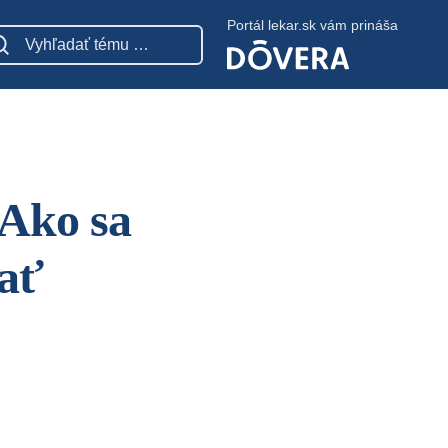
Portál lekar.sk vám prináša
 Ako sa
dať