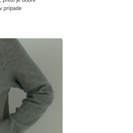
 preto je dobré
v prípade