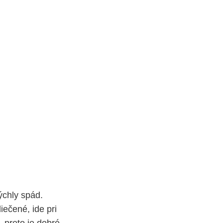
ýchly spád.
iečené, ide pri