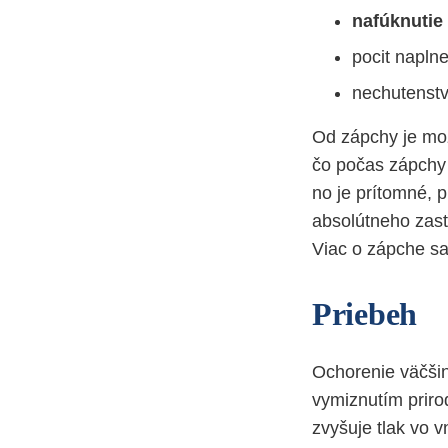
nafúknutie
pocit napln
nechutenstv
Od zápchy je mož
čo počas zápchy 
no je prítomné, p
absolútneho zast
Viac o zápche s
Priebeh
Ochorenie väčšin
vymiznutím prir
zvyšuje tlak vo v