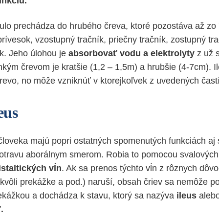
unkciu.
ulo prechádza do hrubého čreva, ktoré pozostáva až zo 7
prívesok, vzostupný tračník, priečny tračník, zostupný tra
k. Jeho úlohou je
absorbovať vodu a elektrolyty
z už s
nkým črevom je kratšie (1,2 – 1,5m) a hrubšie (4-7cm). 
črevo, no môže vzniknúť v ktorejkoľvek z uvedených častí
eus
človeka majú popri ostatných spomenutých funkciách aj
 potravu aborálnym smerom. Robia to pomocou svalových
istaltických vĺn
. Ak sa prenos týchto vĺn z rôznych dôv
 kvôli prekážke a pod.) naruší, obsah čriev sa nemôže po
ekážkou a dochádza k stavu, ktorý sa nazýva
ileus
aleb
.