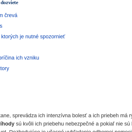
 dozviete
m črevá
us
 ktorých je nutné spozornieť
príčina ich vzniku
tory
ane, sprevádza ich intenzívna bolesť a ich priebeh má r
ríhody
sú kvôli ich priebehu nebezpečné a pokiaľ nie sú l