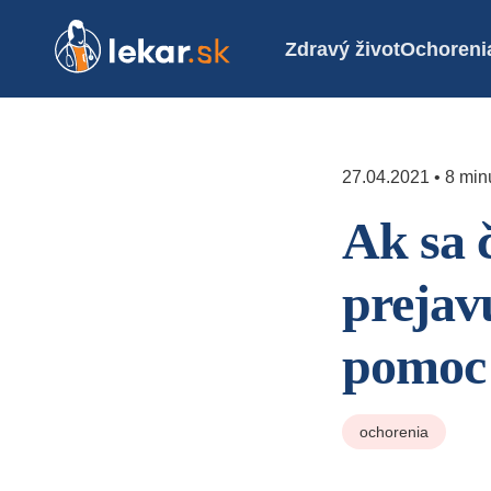
Zdravý život
Ochoreni
27.04.2021 • 8 minú
Ak sa č
prejav
pomoc 
ochorenia