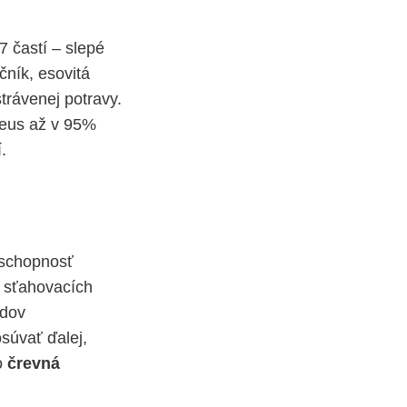
 častí – slepé
čník, esovitá
trávenej potravy.
Ileus až v 95%
.
 schopnosť
 sťahovacích
odov
súvať ďalej,
o
črevná