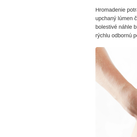
Hromadenie potr
upchaný lúmen čr
bolestivé náhle b
rýchlu odbornú 