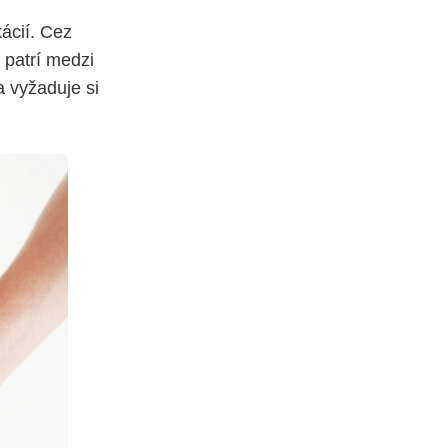
ácií. Cez
 patrí medzi
a vyžaduje si