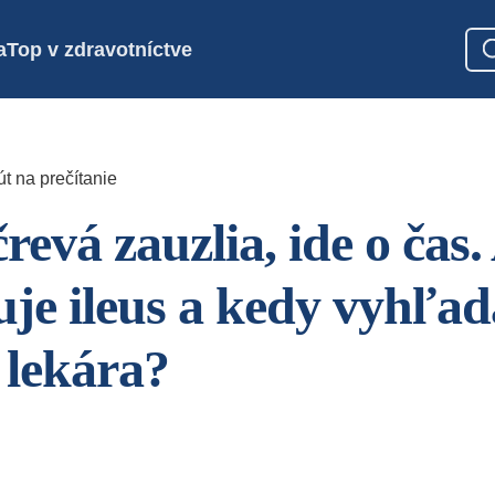
a
Top v zdravotníctve
t na prečítanie
revá zauzlia, ide o čas.
uje ileus a kedy vyhľa
lekára?