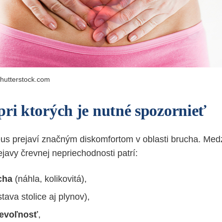
hutterstock.com
pri ktorých je nutné spozornieť
us prejaví značným diskomfortom v oblasti brucha. Medz
javy črevnej nepriechodnosti patrí:
ucha
(náhla, kolikovitá),
stava stolice aj plynov),
nevoľnosť
,