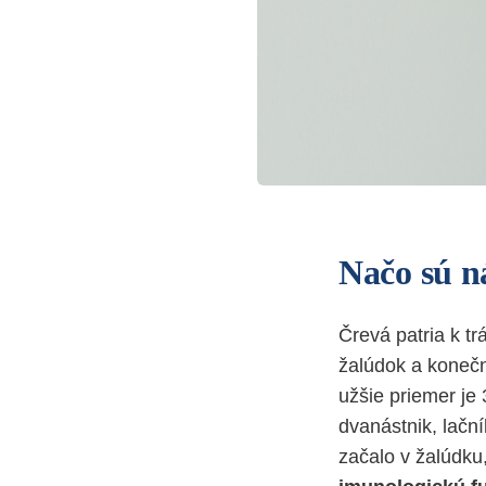
Načo sú n
Črevá patria k tr
žalúdok a koneč
užšie priemer je 
dvanástnik, lačn
začalo v žalúdku