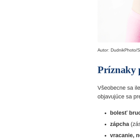
Autor: DudnikPhoto/S
Príznaky 
Všeobecne sa ile
objavujúce sa pre
bolesť br
zápcha
(zá
vracanie, 