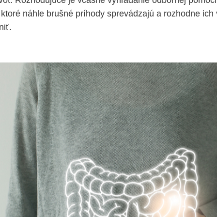
ivot. Rozhodujúce je včasné vyhľadanie odbornej pomoci,
 ktoré náhle brušné príhody sprevádzajú a rozhodne ich 
iť.