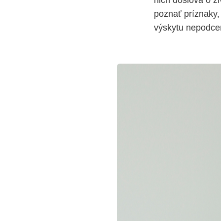
nich doslova o ž
poznať príznaky,
výskytu nepodcen