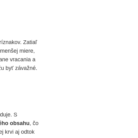
íznakov. Zatiaľ
 menšej miere,
tane vracania a
žu byť závažné.
duje. S
ého obsahu
, čo
j krvi aj odtok