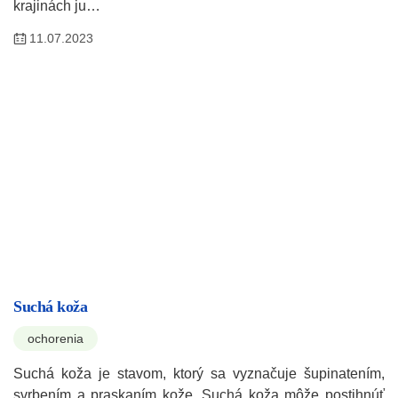
krajinách ju…
11.07.2023
Suchá koža
ochorenia
Suchá koža je stavom, ktorý sa vyznačuje šupinatením,
svrbením a praskaním kože. Suchá koža môže postihnúť