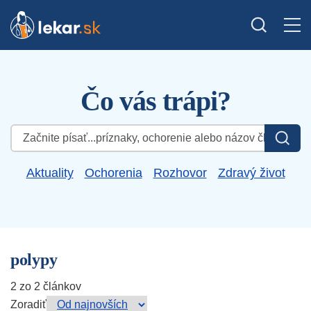
Čo vás trápi?
Hľadať:
Aktuality
Ochorenia
Rozhovor
Zdravý život
polypy
2 zo 2 článkov
Zoradiť