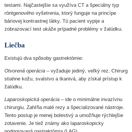
testami. Najčastejšie sa využíva CT a špeciálny typ
röntgenového vyšetrenia, ktorý funguje na princípe
báriovej kontrastnej látky. Tú pacient vypije a
zobrazovací test ukáže prípadné problémy v žalúdku.
Liečba
Existujú dva spôsoby gastrektómie:
Otvorená operácia –
vyžaduje jediný, veľký rez. Chirurg
stiahne kožu, svalstvo a tkanivá, aby získal prístup k
žalúdku.
Laparoskopická operácia –
ide o minimálne invazívnu
chirurgiu. Zahŕňa malé rezy a špecializované nástroje.
Tento postup je menej bolestivý a umožňuje rýchlejšie
zotavenie. Je tiež známy ako laparoskopicky
podporovaná gastrektómia (LAG).