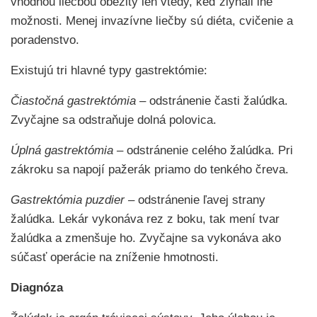
vhodnou liečbou obezity len vtedy, keď zlyhali iné
možnosti. Menej invazívne liečby sú diéta, cvičenie a
poradenstvo.
Existujú tri hlavné typy gastrektómie:
Čiastočná gastrektómia
– odstránenie časti žalúdka.
Zvyčajne sa odstraňuje dolná polovica.
Úplná gastrektómia –
odstránenie celého žalúdka. Pri
zákroku sa napojí pažerák priamo do tenkého čreva.
Gastrektómia puzdier –
odstránenie ľavej strany
žalúdka. Lekár vykonáva rez z boku, tak mení tvar
žalúdka a zmenšuje ho. Zvyčajne sa vykonáva ako
súčasť operácie na zníženie hmotnosti.
Diagnóza