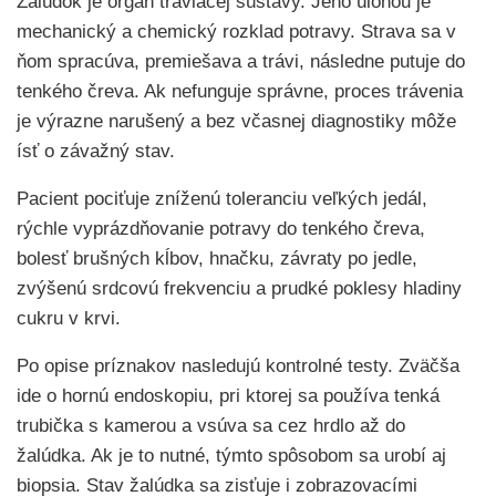
Žalúdok je orgán tráviacej sústavy. Jeho úlohou je
mechanický a chemický rozklad potravy. Strava sa v
ňom spracúva, premiešava a trávi, následne putuje do
tenkého čreva. Ak nefunguje správne, proces trávenia
je výrazne narušený a bez včasnej diagnostiky môže
ísť o závažný stav.
Pacient pociťuje zníženú toleranciu veľkých jedál,
rýchle vyprázdňovanie potravy do tenkého čreva,
bolesť brušných kĺbov, hnačku, závraty po jedle,
zvýšenú srdcovú frekvenciu a prudké poklesy hladiny
cukru v krvi.
Po opise príznakov nasledujú kontrolné testy. Zväčša
ide o hornú endoskopiu, pri ktorej sa používa tenká
trubička s kamerou a vsúva sa cez hrdlo až do
žalúdka. Ak je to nutné, týmto spôsobom sa urobí aj
biopsia. Stav žalúdka sa zisťuje i zobrazovacími