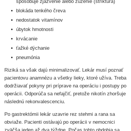
spôsobuje zjazvenie alebo zúženie (striktúra)
blokáda tenkého čreva
nedostatok vitamínov
úbytok hmotnosti
krvácanie
ťažké dýchanie
pneumónia
Riziká sa však dajú minimalizovať. Lekár musí poznať
pacientovu anamnézu a všetky lieky, ktoré užíva. Treba
dodržiavať pokyny pri príprave na operáciu i postupy po
operácii. Odporúča sa nefajčiť, pretože nikotín zhoršuje
následnú rekonvalescenciu.
Po gastrektómii lekár uzavrie rez stehmi a rana sa
obviaže. Pacienti ostávajú po operácii v nemocnici
zväčša jeden až dva týždne. Počas tohto obdobia sa