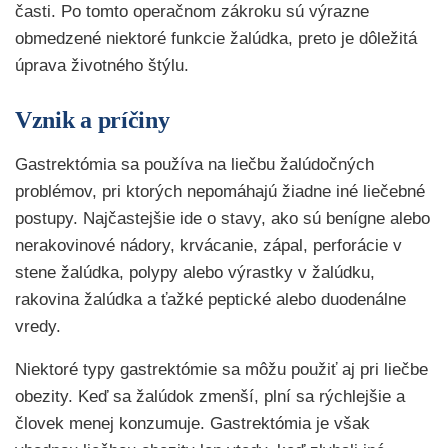
časti. Po tomto operačnom zákroku sú výrazne
obmedzené niektoré funkcie žalúdka, preto je dôležitá
úprava životného štýlu.
Vznik a príčiny
Gastrektómia sa používa na liečbu žalúdočných
problémov, pri ktorých nepomáhajú žiadne iné liečebné
postupy. Najčastejšie ide o stavy, ako sú benígne alebo
nerakovinové nádory, krvácanie, zápal, perforácie v
stene žalúdka, polypy alebo výrastky v žalúdku,
rakovina žalúdka a ťažké peptické alebo duodenálne
vredy.
Niektoré typy gastrektómie sa môžu použiť aj pri liečbe
obezity. Keď sa žalúdok zmenší, plní sa rýchlejšie a
človek menej konzumuje. Gastrektómia je však