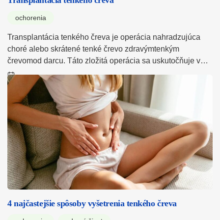
Transplantácia tenkého čreva
ochorenia
Transplantácia tenkého čreva je operácia nahradzujúca
choré alebo skrátené tenké črevo zdravýmtenkým
črevomod darcu. Táto zložitá operácia sa uskutočňuje v…
4 najčastejšie spôsoby vyšetrenia tenkého čreva