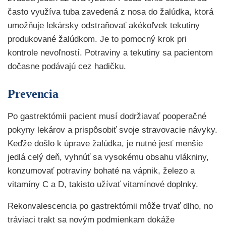
často využíva tuba zavedená z nosa do žalúdka, ktorá
umožňuje lekársky odstraňovať akékoľvek tekutiny
produkované žalúdkom. Je to pomocný krok pri
kontrole nevoľností. Potraviny a tekutiny sa pacientom
dočasne podávajú cez hadičku.
Prevencia
Po gastrektómii pacient musí dodržiavať pooperačné
pokyny lekárov a prispôsobiť svoje stravovacie návyky.
Keďže došlo k úprave žalúdka, je nutné jesť menšie
jedlá celý deň, vyhnúť sa vysokému obsahu vlákniny,
konzumovať potraviny bohaté na vápnik, železo a
vitamíny C a D, takisto užívať vitamínové doplnky.
Rekonvalescencia po gastrektómii môže trvať dlho, no
tráviaci trakt sa novým podmienkam dokáže