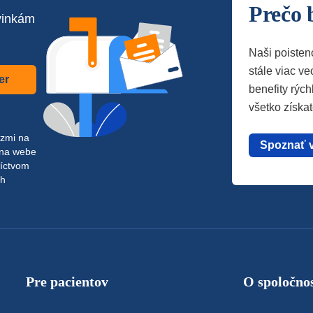
Prečo 
vinkám
Naši poisten
stále viac vec
er
benefity rých
všetko získa
azmi na
Spoznať 
 na webe
níctvom
ch
Pre pacientov
O spoločnos