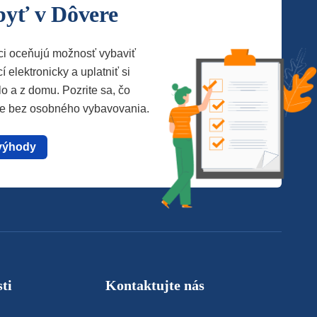
byť v Dôvere
ci oceňujú možnosť vybaviť
í elektronicky a uplatniť si
lo a z domu. Pozrite sa, čo
te bez osobného vybavovania.
výhody
ti
Kontaktujte nás