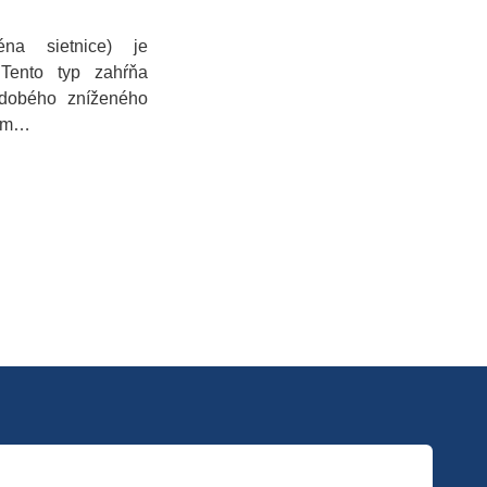
éna sietnice) je
 Tento typ zahŕňa
odobého zníženého
nom…