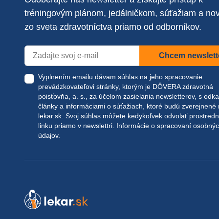
tréningovým plánom, jedálničkom, súťažiam a no
zo sveta zdravotníctva priamo od odborníkov.
Chcem newslett
Vyplnením emailu dávam súhlas na jeho spracovanie
prevádzkovateľovi stránky, ktorým je DÔVERA zdravotná
poisťovňa, a. s., za účelom zasielania newsletterov, s odk
články a informáciami o súťažiach, ktoré budú zverejnené
lekar.sk
. Svoj súhlas môžete kedykoľvek odvolať prostred
linku priamo v newslettri.
Informácie o spracovaní osobný
údajov.