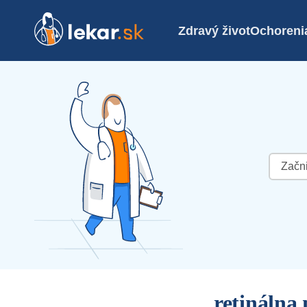
Zdravý život
Ochoreni
Hľadať:
retinálna