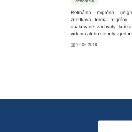
ochorenia
Retinálna migréna (migr
zriedkavá forma migrény.
opakované záchvaty krátk
videnia alebo slepoty v jed
12.06.2019