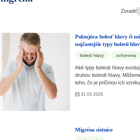
Zoradiť
Pulzujúca bolesť hlavy či m
najčastejšie typy bolesti hla
bolesť hlavy
ochorenia
Aké typy bolesti hlavy existu
druhov bolesti hlavy. Môžeme
toho, čo je príčinou ich vzni
31.03.2025
Migréna sietnice