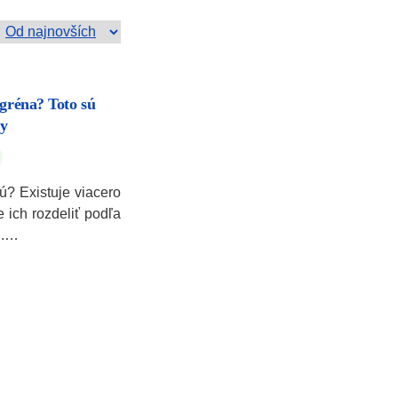
igréna? Toto sú
vy
jú? Existuje viacero
 ich rozdeliť podľa
ku.…