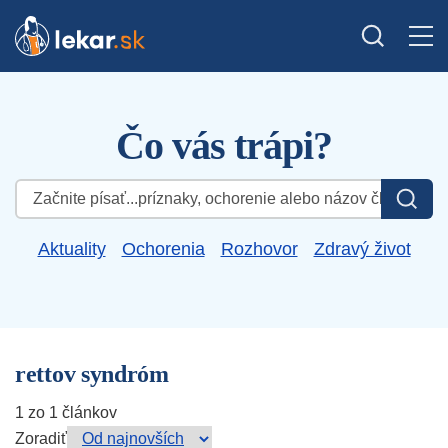
Čo vás trápi?
Hľadať:
Aktuality
Ochorenia
Rozhovor
Zdravý život
rettov syndróm
1 zo 1 článkov
Zoradiť