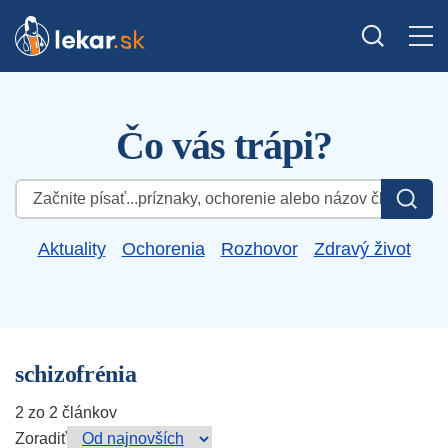
Čo vás trápi?
Hľadať:
Aktuality
Ochorenia
Rozhovor
Zdravý život
schizofrénia
2 zo 2 článkov
Zoradiť