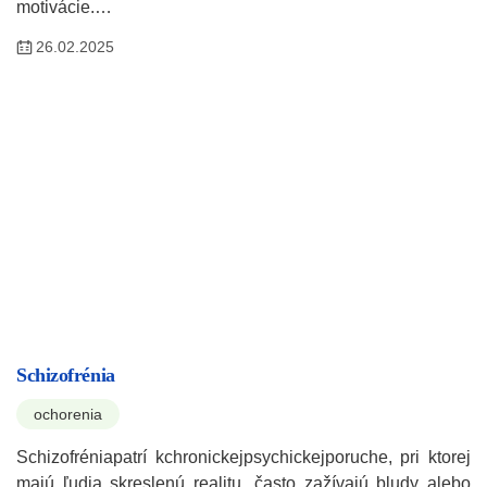
motivácie.…
26.02.2025
Schizofrénia
ochorenia
Schizofréniapatrí kchronickejpsychickejporuche, pri ktorej
majú ľudia skreslenú realitu, často zažívajú bludy alebo