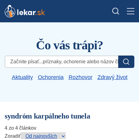
Čo vás trápi?
Hľadať:
Aktuality
Ochorenia
Rozhovor
Zdravý život
syndróm karpálneho tunela
4 zo 4 článkov
Zoradiť