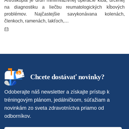
Artroskopia je druh miniinvazívnej operácie kĺba, určenej
na diagnostiku a liečbu reumatologických kĺbových
problémov. Najčastejšie savykonávana kolenách,
členkoch, ramenách, lakťoch,…
Chcete dostávať novinky?
Odoberajte náš newsletter a získajte prístup k
tréningovým plánom, jedálničkom, súťažiam a
novinkám zo sveta zdravotníctva priamo od
odborníkov.