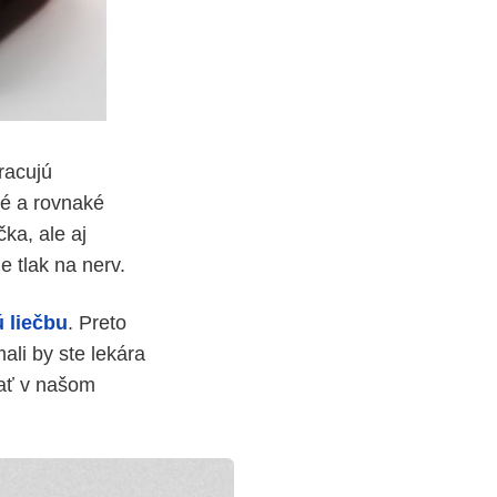
racujú
né a rovnaké
čka, ale aj
e tlak na nerv.
ú liečbu
. Preto
ali by ste lekára
tať v našom