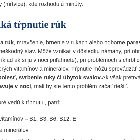
 (mŕtvice), kde rozhodujú minúty.
iká tŕpnutie rúk
 a rúk
, mravčenie, brnenie v rukách alebo odborne
pare
neškodný stav. Môže vznikať v dôsledku námahy, pri ob
íklad ak si ju v noci priľahnete), pri problémoch s chrbtic
orých vitamínov a minerálov. Tŕpnutie môžu sprevádzať a
bolesť, svrbenie ruky či úbytok svalov.
Ak však pretrv
avuje v noci
, mali by ste tento problém začať riešiť.
ré vedú k tŕpnutiu, patrí:
vitamínov – B1, B3, B6, B12, E
a minerálov