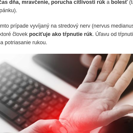
čas dňa, mravčenie, porucha citlivosti rúk
a
bolesť
(t
spánku).
 tomto prípade vyvíjaný na stredový nerv (nervus medianu
 ktoré človek
pociťuje ako tŕpnutie rúk
. Úľavu od tŕpnuti
a potriasanie rukou.