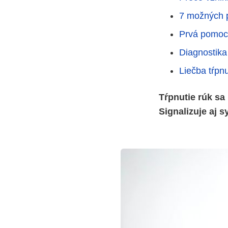
7 možných pr
Prvá pomoc 
Diagnostika 
Liečba tŕpnu
Tŕpnutie rúk sa
Signalizuje aj 