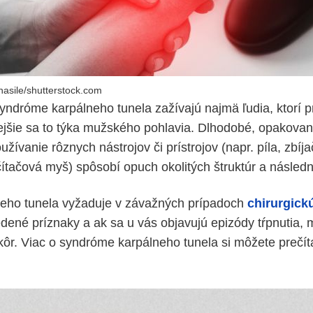
nasile/shutterstock.com
syndróme karpálneho tunela zažívajú najmä ľudia, ktorí p
ejšie sa to týka mužského pohlavia. Dlhodobé, opakova
žívanie rôznych nástrojov či prístrojov (napr. píla, zbíja
čítačová myš) spôsobí opuch okolitých štruktúr a následn
eho tunela vyžaduje v závažných prípadoch
chirurgick
dené príznaky a ak sa u vás objavujú epizódy tŕpnutia, m
kôr. Viac o syndróme karpálneho tunela si môžete prečí