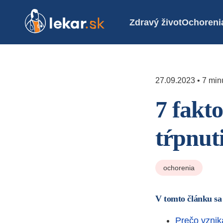
Zdravý život
Ochoreni
27.09.2023 • 7 minú
7 fakt
tŕpnut
ochorenia
V tomto článku sa
Prečo vznik