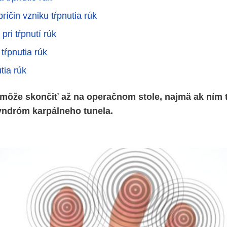
íčin vzniku tŕpnutia rúk
pri tŕpnutí rúk
tŕpnutia rúk
tia rúk
 môže skončiť až na operačnom stole, najmä ak ním tr
syndróm karpálneho tunela.