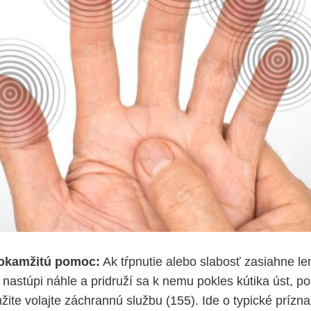
okamžitú pomoc:
Ak tŕpnutie alebo slabosť zasiahne le
, nastúpi náhle a pridruží sa k nemu pokles kútika úst, p
ite volajte záchrannú službu (155). Ide o typické prízna