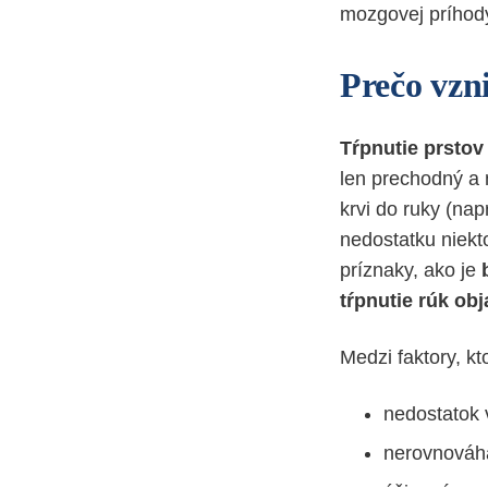
mozgovej príhody
Prečo vzn
Tŕpnutie prstov
len prechodný a 
krvi do ruky (napr
nedostatku niekt
príznaky, ako je
tŕpnutie rúk obj
Medzi faktory, kto
nedostatok 
nerovnováh