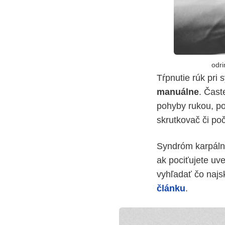
odri
Tŕpnutie rúk pri 
manuálne
. Čast
pohyby rukou, pou
skrutkovač či po
Syndróm karpáln
ak pociťujete uve
vyhľadať čo najs
článku
.