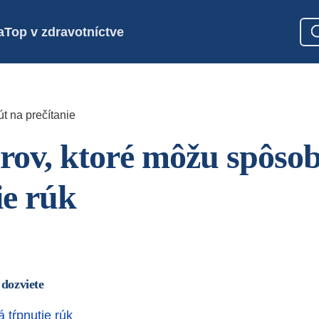
a
Top v zdravotníctve
t na prečítanie
orov, ktoré môžu spôso
ie rúk
 dozviete
á tŕpnutie rúk