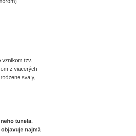
umorom)
 vznikom tzv.
rom z viacerých
rirodzene svaly,
neho tunela
.
a objavuje najmä