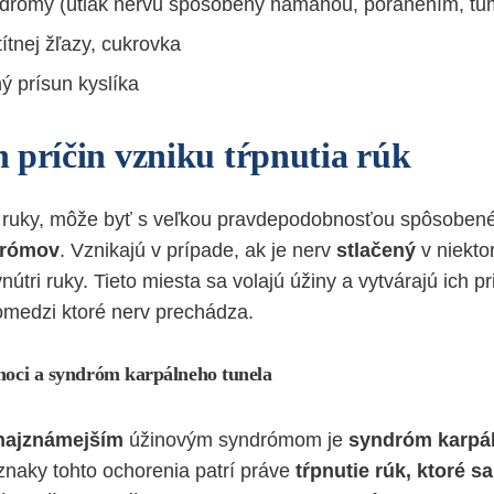
ndrómy (útlak nervu spôsobený námahou, poranením, t
ítnej žľazy, cukrovka
ý prísun kyslíka
 príčin vzniku tŕpnutia rúk
u ruky, môže byť s veľkou pravdepodobnosťou spôsobené
drómov
. Vznikajú v prípade, ak je nerv
stlačený
v niekto
útri ruky. Tieto miesta sa volajú úžiny a vytvárajú ich p
pomedzi ktoré nerv prechádza.
 noci a syndróm karpálneho tunela
 najznámejším
úžinovým syndrómom je
syndróm karpál
znaky tohto ochorenia patrí práve
tŕpnutie rúk, ktoré s