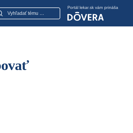
Portál lekar.sk vám prináša
bovať