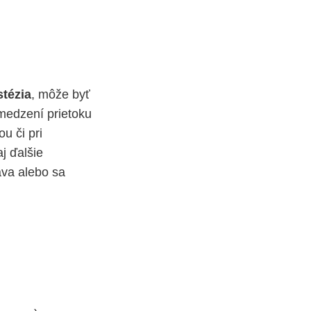
stézia
, môže byť
medzení prietoku
ou či pri
j ďalšie
áva alebo sa