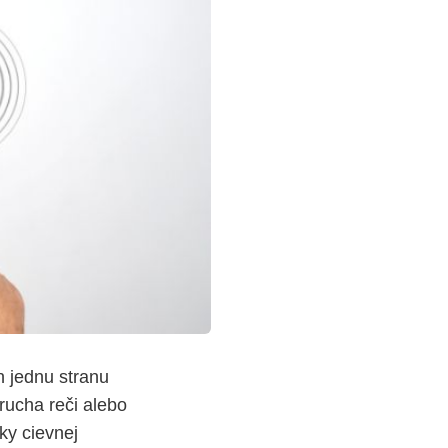
n jednu stranu
orucha reči alebo
ky cievnej