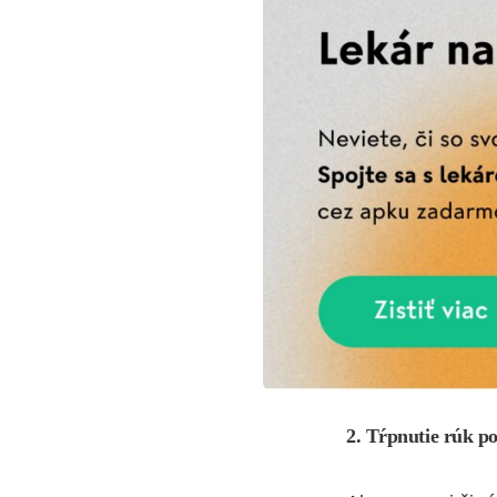
2. Tŕpnutie rúk p