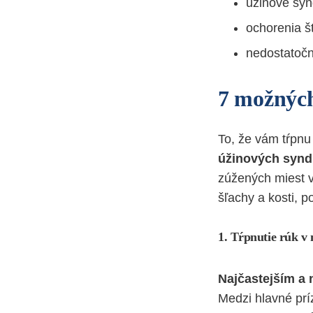
úžinové sy
ochorenia št
nedostatočn
7 možných
To, že vám tŕpn
úžinových syn
zúžených miest vn
šľachy a kosti, 
1. Tŕpnutie rúk v
Najčastejším a
Medzi hlavné prí