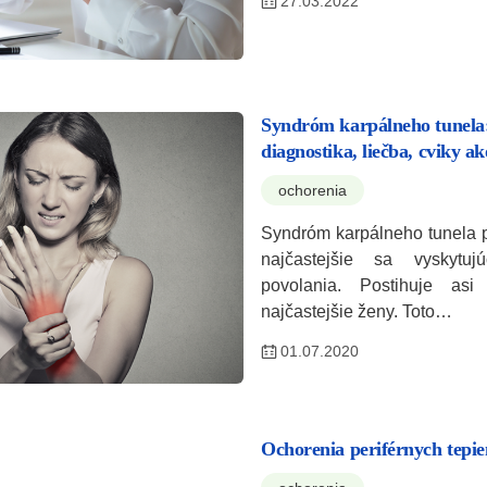
27.03.2022
Syndróm karpálneho tunela:
diagnostika, liečba, cviky a
ochorenia
Syndróm karpálneho tunela p
najčastejšie sa vyskytuj
povolania. Postihuje as
najčastejšie ženy. Toto…
01.07.2020
Ochorenia periférnych tepie