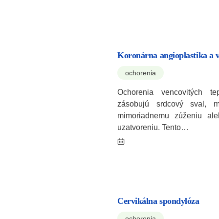
Koronárna angioplastika a v
ochorenia
Ochorenia vencovitých te
zásobujú srdcový sval, 
mimoriadnemu zúženiu al
uzatvoreniu. Tento…
Cervikálna spondylóza
ochorenia