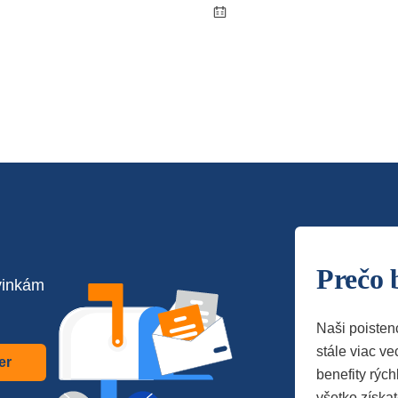
Prečo 
vinkám
Naši poisten
stále viac vec
er
benefity rých
všetko získa