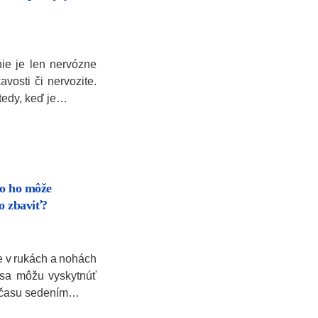
e je len nervózne
vosti či nervozite.
tedy, keď je…
ko ho môže
o zbaviť?
e v rukách a nohách
 sa môžu vyskytnúť
ľa času sedením…