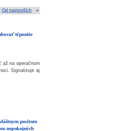
obovať tŕpnutie
iť až na operačnom
noci. Signalizuje aj
zvláštnym pocitom
róm nepokojných