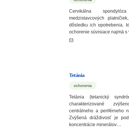
Cervikálna spondyl
medzistavcových platničiek
dôsledku ich opotrebenia. I
ochorenie súvisiace najmä 
Tetánia
ochorenia
Tetánia (tetanický syndr
charakterizované zvýše
centrálneho a periférneho 
Zvýšená dráždivosť je po
koncentrácie minerálov…