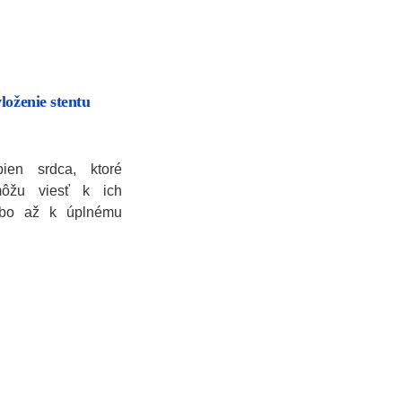
loženie stentu
pien srdca, ktoré
môžu viesť k ich
ebo až k úplnému