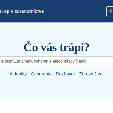
a
Top v zdravotníctve
Čo vás trápi?
Aktuality
Ochorenia
Rozhovor
Zdravý život