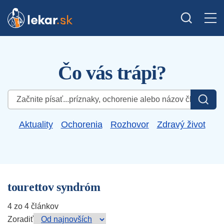
Čo vás trápi?
Hľadať:
Aktuality
Ochorenia
Rozhovor
Zdravý život
tourettov syndróm
4 zo 4 článkov
Zoradiť