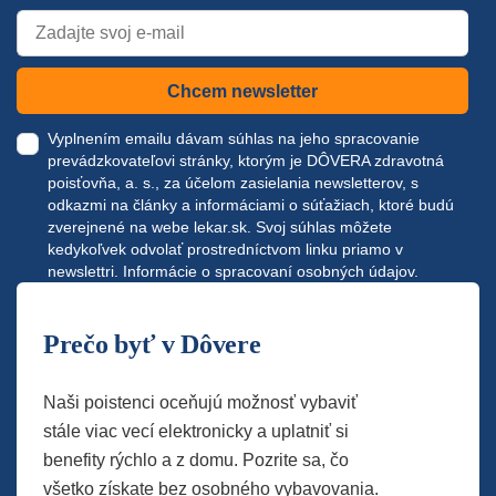
Chcem newsletter
Vyplnením emailu dávam súhlas na jeho spracovanie
prevádzkovateľovi stránky, ktorým je DÔVERA zdravotná
poisťovňa, a. s., za účelom zasielania newsletterov, s
odkazmi na články a informáciami o súťažiach, ktoré budú
zverejnené na webe
lekar.sk
. Svoj súhlas môžete
kedykoľvek odvolať prostredníctvom linku priamo v
newslettri.
Informácie o spracovaní osobných údajov.
Prečo byť v Dôvere
Naši poistenci oceňujú možnosť vybaviť
stále viac vecí elektronicky a uplatniť si
benefity rýchlo a z domu. Pozrite sa, čo
všetko získate bez osobného vybavovania.