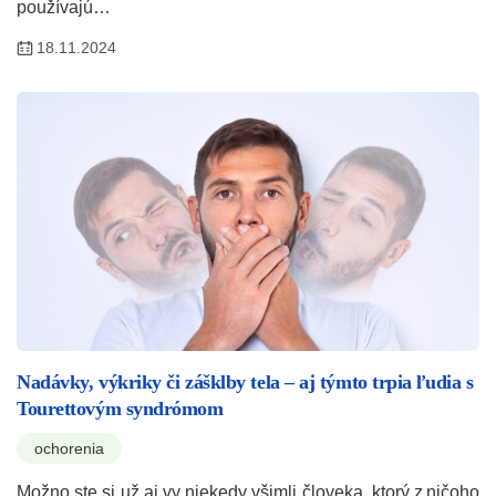
používajú…
18.11.2024
Nadávky, výkriky či zášklby tela – aj týmto trpia ľudia s
Tourettovým syndrómom
ochorenia
Možno ste si už aj vy niekedy všimli človeka, ktorý z ničoho