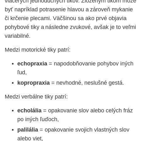
viacerých jednoduchých tikov. Zloženým tikom môže
byť napríklad potrasenie hlavou a zároveň mykanie
či krčenie
plecami. Väčšinou sa ako prvé objavia
pohybové tiky a následne zvukové, avšak je to veľmi
variabilné.
Medzi motorické tiky patrí:
echopraxia
= napodobňovanie pohybov iných
ľud,
kopropraxia
= nevhodné, neslušné gestá.
Medzi verbálne tiky patrí:
echolália
= opakovanie slov alebo celých fráz
po iných ľuďoch,
palilália
= opakovanie svojich vlastných slov
alebo viet,