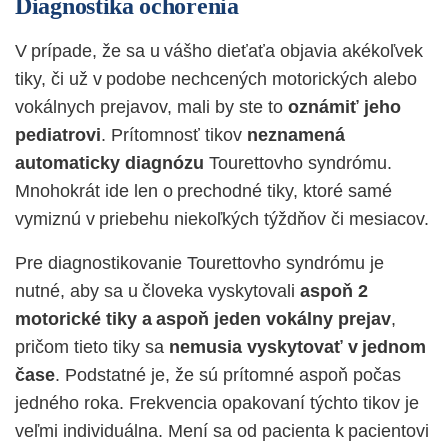
Diagnostika ochorenia
V prípade, že sa u vášho dieťaťa objavia akékoľvek
tiky,
či už v podobe nechcených motorických alebo
vokálnych prejavov, mali by ste to
oznámiť jeho
pediatrovi
. Prítomnosť tikov
neznamená
automaticky diagnózu
Tourettovho syndrómu.
Mnohokrát ide len o prechodné tiky, ktoré samé
vymiznú v priebehu niekoľkých týždňov či mesiacov.
Pre diagnostikovanie Tourettovho syndrómu je
nutné, aby sa u človeka vyskytovali
aspoň 2
motorické tiky a aspoň jeden vokálny prejav
,
pričom tieto tiky sa
nemusia vyskytovať v jednom
čase
. Podstatné je, že sú prítomné aspoň počas
jedného roka. Frekvencia opakovaní týchto tikov je
veľmi individuálna. Mení sa od pacienta k pacientovi