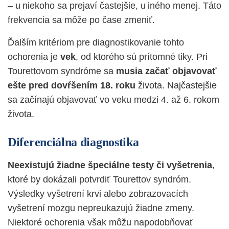
– u niekoho sa prejaví častejšie, u iného menej. Táto
frekvencia sa môže po čase zmeniť.
Ďalším kritériom pre diagnostikovanie tohto
ochorenia je
vek
, od ktorého sú prítomné tiky. Pri
Tourettovom syndróme sa
musia začať objavovať
ešte pred dovŕšením 18. roku
života. Najčastejšie
sa začínajú objavovať vo veku medzi 4. až 6. rokom
života.
Diferenciálna diagnostika
Neexistujú žiadne špeciálne testy či vyšetrenia
,
ktoré by dokázali potvrdiť Tourettov syndróm.
Výsledky vyšetrení krvi alebo zobrazovacích
vyšetrení mozgu nepreukazujú žiadne zmeny.
Niektoré ochorenia však môžu napodobňovať