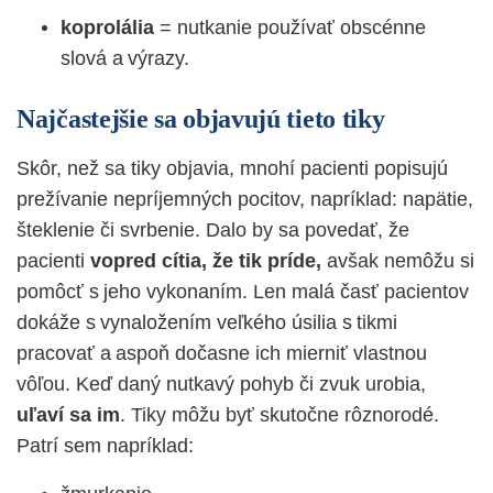
koprolália
= nutkanie používať obscénne
slová a výrazy.
Najčastejšie sa objavujú tieto tiky
Skôr, než sa tiky objavia, mnohí pacienti popisujú
prežívanie nepríjemných pocitov, napríklad: napätie,
šteklenie či svrbenie. Dalo by sa povedať, že
pacienti
vopred cítia, že tik príde,
avšak nemôžu si
pomôcť s jeho vykonaním. Len malá časť pacientov
dokáže s vynaložením veľkého úsilia s tikmi
pracovať a aspoň dočasne ich mierniť vlastnou
vôľou. Keď daný nutkavý pohyb či zvuk urobia,
uľaví sa im
. Tiky môžu byť skutočne rôznorodé.
Patrí sem napríklad: