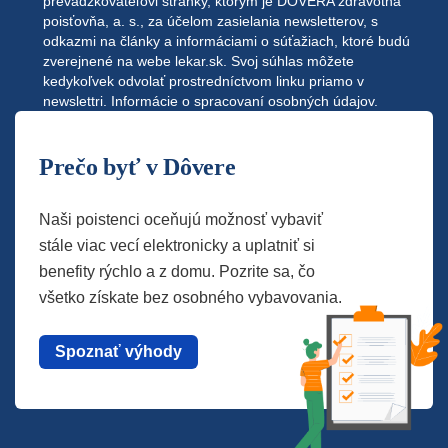
prevádzkovateľovi stránky, ktorým je DÔVERA zdravotná
poisťovňa, a. s., za účelom zasielania newsletterov, s
odkazmi na články a informáciami o súťažiach, ktoré budú
zverejnené na webe
lekar.sk
. Svoj súhlas môžete
kedykoľvek odvolať prostredníctvom linku priamo v
newslettri.
Informácie o spracovaní osobných údajov.
Prečo byť v Dôvere
Naši poistenci oceňujú možnosť vybaviť
stále viac vecí elektronicky a uplatniť si
benefity rýchlo a z domu. Pozrite sa, čo
všetko získate bez osobného vybavovania.
Spoznať výhody