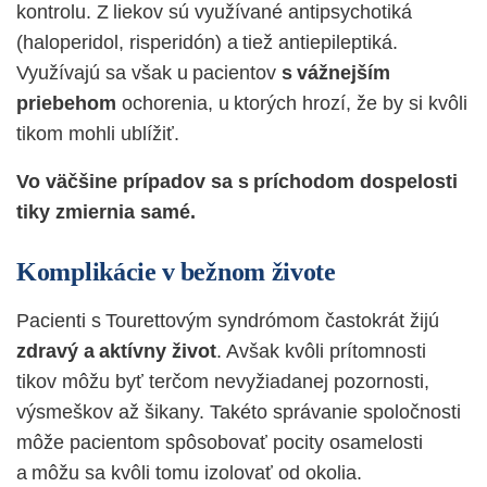
kontrolu. Z liekov sú využívané antipsychotiká
(haloperidol, risperidón) a tiež antiepileptiká.
Využívajú sa však u pacientov
s vážnejším
priebehom
ochorenia, u ktorých hrozí, že by si kvôli
tikom mohli ublížiť.
Vo väčšine prípadov sa s príchodom dospelosti
tiky zmiernia samé.
Komplikácie v bežnom živote
Pacienti s Tourettovým syndrómom častokrát žijú
zdravý a aktívny život
. Avšak kvôli prítomnosti
tikov môžu byť terčom nevyžiadanej pozornosti,
výsmeškov až šikany. Takéto správanie spoločnosti
môže pacientom spôsobovať pocity osamelosti
a môžu sa kvôli tomu izolovať od okolia.