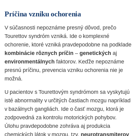
Príčina vzniku ochorenia
V súčasnosti nepoznáme presný dôvod, prečo
Tourettov syndróm vzniká. Ide o komplexné
ochorenie, ktoré vzniká pravdepodobne na podklade
kombinácie rôznych príčin
–
genetických
aj
environmentálnych
faktorov. Keďže nepoznáme
presnú príčinu, prevencia vzniku ochorenia nie je
možná.
U pacientov s Tourettovým syndrómom sa vyskytujú
isté abnormality v určitých častiach mozgu napríklad
v bazálnych gangliách. Ide o časť mozgu, ktorá je
zodpovedná za kontrolu motorických pohybov.
Úlohu
pravdepodobne zohráva aj produkcia
chemických látok v mozgu, tzv.
neurotransmiterov