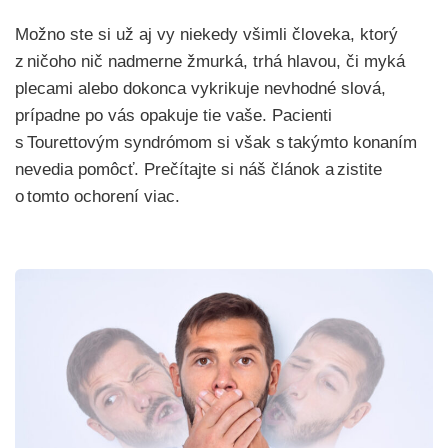
Možno ste si už aj vy niekedy všimli človeka, ktorý
z ničoho nič nadmerne žmurká, trhá hlavou, či myká
plecami alebo dokonca vykrikuje nevhodné slová,
prípadne po vás opakuje tie vaše. Pacienti
s Tourettovým syndrómom si však s takýmto konaním
nevedia pomôcť. Prečítajte si náš článok a zistite
o tomto ochorení viac.