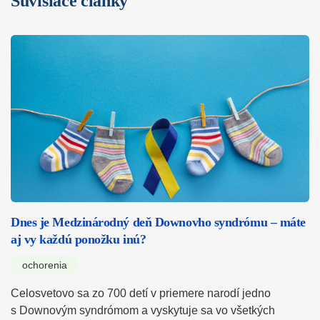
Súvisiace články
Dnes je Medzinárodný deň Downovho syndrómu – máte
aj vy každú ponožku inú?
ochorenia
Celosvetovo sa zo 700 detí v priemere narodí jedno
s Downovým syndrómom a vyskytuje sa vo všetkých