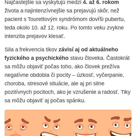
Najčastejšie sa vyskytujú medzi
4. až 6. rokom
života
a najintenzívnejšie sa prejavujú skôr, než
pacient s Tourettovým syndrómom dovŕši pubertu,
teda okolo 10. až 12. roku. Po tomto veku zvykne
intenzita prejavov klesať.
Sila a frekvencia tikov
závisí aj od aktuálneho
fyzického a psychického
stavu človeka. Častokrát
sa môžu objaviť počas toho, ako človek prežíva
negatívne obdobia či pocity – úzkosť, vyčerpanie,
choroba, stresové situácie, ale aj pri silne
pozitívnych pocitoch, ako je vzrušenie a radosť. Tiky
sa môžu objaviť aj počas spánku.