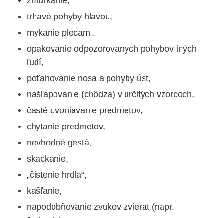
žmurkanie,
trhavé pohyby hlavou,
mykanie plecami,
opakovanie odpozorovaných pohybov iných
ľudí,
poťahovanie nosa a pohyby úst,
naš
ľ
apovanie (chôdza) v určitých vzorcoch,
časté ovoniavanie predmetov,
chytanie predmetov,
nevhodné gestá,
skackanie,
„čistenie hrdla“,
kašľanie,
napodobňovanie zvukov zvierat (napr.