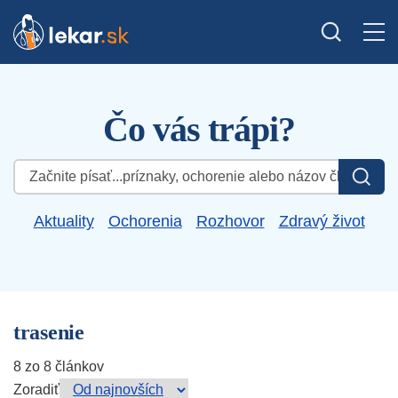
Čo vás trápi?
Hľadať:
Aktuality
Ochorenia
Rozhovor
Zdravý život
trasenie
8 zo 8 článkov
Zoradiť