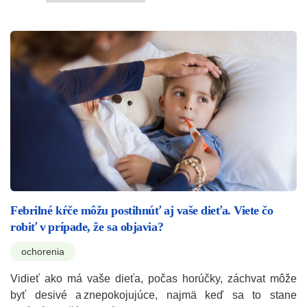
Febrilné kŕče môžu postihnúť aj vaše dieťa. Viete čo
robiť v prípade, že sa objavia?
ochorenia
Vidieť ako má vaše dieťa, počas horúčky, záchvat môže
byť desivé a znepokojujúce, najmä keď sa to stane