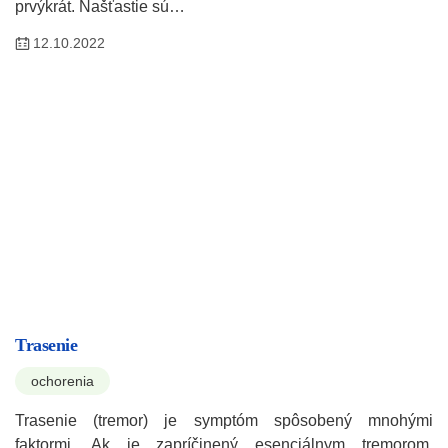
prvýkrát. Našťastie sú…
12.10.2022
Trasenie
ochorenia
Trasenie (tremor) je symptóm spôsobený mnohými
faktormi. Ak je zapríčinený esenciálnym tremorom,