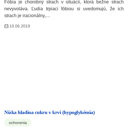
Fóbia je chorobný strach v situácii, ktorá bežne strach
nevyvoláva. Ľudia trpiaci fóbiou si uvedomujú, že ich
strach je iracionálny,…
10.06.2019
Nízka hladina cukru v krvi (hypoglykémia)
ochorenia