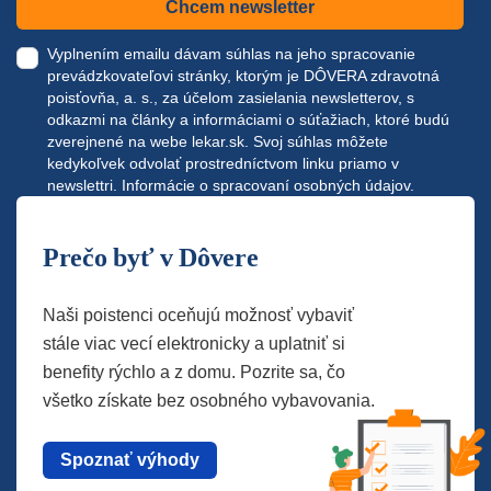
Chcem newsletter
Vyplnením emailu dávam súhlas na jeho spracovanie
prevádzkovateľovi stránky, ktorým je DÔVERA zdravotná
poisťovňa, a. s., za účelom zasielania newsletterov, s
odkazmi na články a informáciami o súťažiach, ktoré budú
zverejnené na webe
lekar.sk
. Svoj súhlas môžete
kedykoľvek odvolať prostredníctvom linku priamo v
newslettri.
Informácie o spracovaní osobných údajov.
Prečo byť v Dôvere
Naši poistenci oceňujú možnosť vybaviť
stále viac vecí elektronicky a uplatniť si
benefity rýchlo a z domu. Pozrite sa, čo
všetko získate bez osobného vybavovania.
Spoznať výhody