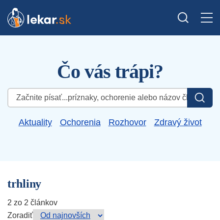
Čo vás trápi?
Hľadať:
Aktuality
Ochorenia
Rozhovor
Zdravý život
trhliny
2 zo 2 článkov
Zoradiť