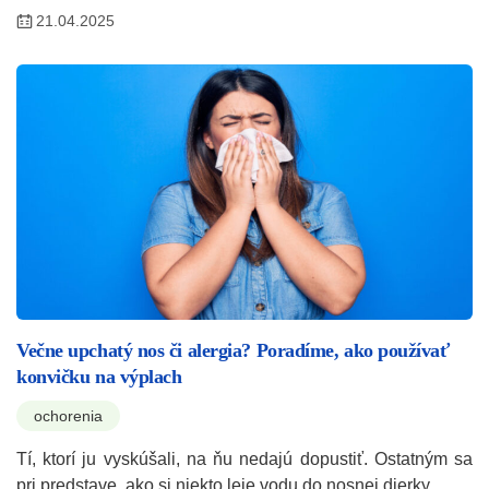
21.04.2025
Večne upchatý nos či alergia? Poradíme, ako používať
konvičku na výplach
ochorenia
Tí, ktorí ju vyskúšali, na ňu nedajú dopustiť. Ostatným sa
pri predstave, ako si niekto leje vodu do nosnej dierky,…