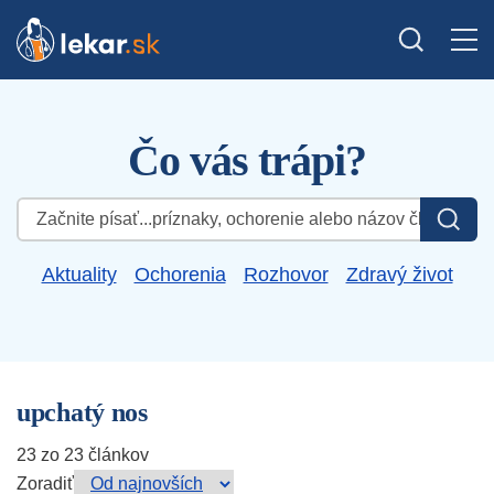
Čo vás trápi?
Hľadať:
Aktuality
Ochorenia
Rozhovor
Zdravý život
upchatý nos
23 zo 23 článkov
Zoradiť