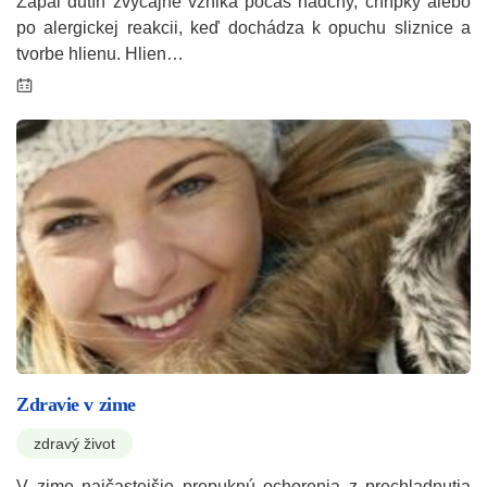
Zápal dutín zvyčajne vzniká počas nádchy, chrípky alebo
po alergickej reakcii, keď dochádza k opuchu sliznice a
tvorbe hlienu. Hlien…
Zdravie v zime
zdravý život
V zime najčastejšie prepuknú ochorenia z prechladnutia