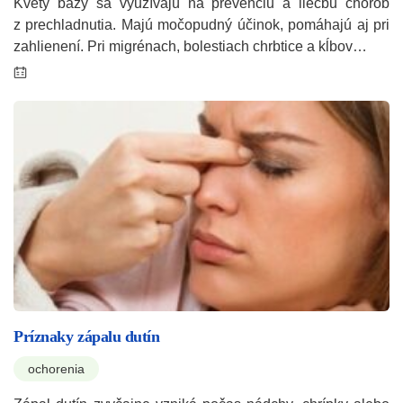
Kvety bazy sa využívajú na prevenciu a liečbu chorôb
z prechladnutia. Majú močopudný účinok, pomáhajú aj pri
zahlienení. Pri migrénach, bolestiach chrbtice a kĺbov…
Príznaky zápalu dutín
ochorenia