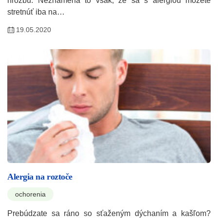
hrozbu. Neznamená to však, že sa s alergiou môžete
stretnúť iba na…
19.05.2020
Alergia na roztoče
ochorenia
Prebúdzate sa ráno so sťaženým dýchaním a kašľom?