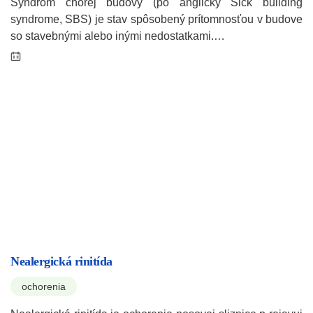
Syndróm chorej budovy (po anglicky Sick building
syndrome, SBS) je stav spôsobený prítomnosťou v budove
so stavebnými alebo inými nedostatkami.…
Nealergická rinitída
ochorenia