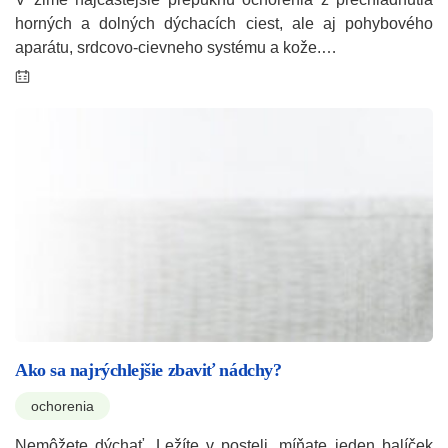
horných a dolných dýchacích ciest, ale aj pohybového
aparátu, srdcovo-cievneho systému a kože.…
Ako sa najrýchlejšie zbaviť nádchy?
ochorenia
Nemôžete dýchať. Ležíte v posteli, míňate jeden balíček