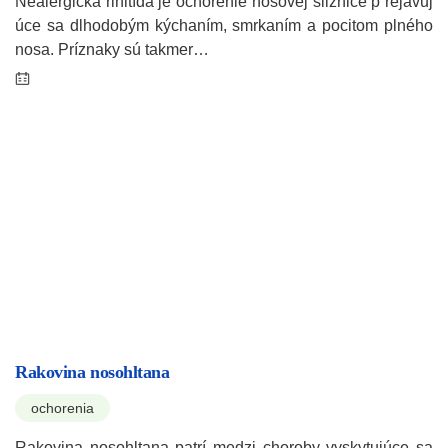
Nealergická rinitída je ochorenie nosovej sliznice p rejavuj
úce sa dlhodobým kýchaním, smrkaním a pocitom plného
nosa. Príznaky sú takmer…
Rakovina nosohltana
ochorenia
Rakovina nosohltana patrí medzi choroby vyskytujúce sa