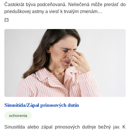
Častokrát býva podceňovaná. Neliečená môže prerásť do
prieduškovej astmy a viesť k trvalým zmenám…
Sinusitída/Zápal prinosových dutín
ochorenia
Sinusitída alebo zápal prinosových dutínje bežný jav. K