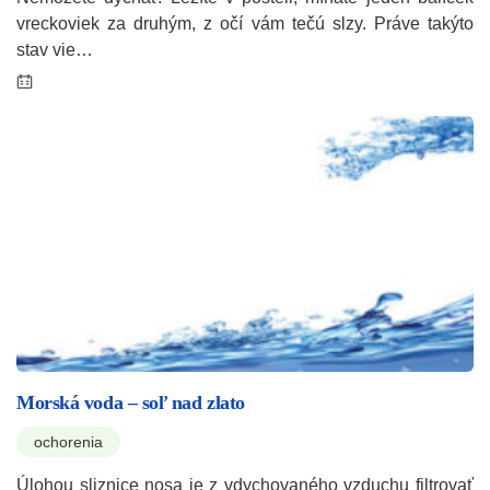
vreckoviek za druhým, z očí vám tečú slzy. Práve takýto
stav vie…
Morská voda – soľ nad zlato
ochorenia
Úlohou sliznice nosa je z vdychovaného vzduchu filtrovať