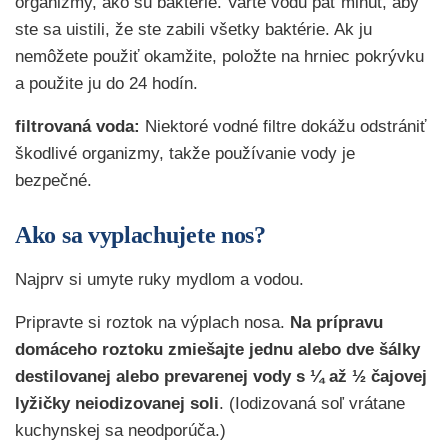
organizmy, ako sú baktérie. Varte vodu päť minút, aby
ste sa uistili, že ste zabili všetky baktérie. Ak ju
nemôžete použiť okamžite, položte na hrniec pokrývku
a použite ju do 24 hodín.
filtrovaná voda:
Niektoré vodné filtre dokážu odstrániť
škodlivé organizmy, takže používanie vody je
bezpečné.
Ako sa vyplachujete nos?
Najprv si umyte ruky mydlom a vodou.
Pripravte si roztok na výplach nosa.
Na prípravu
domáceho roztoku zmiešajte jednu alebo dve šálky
destilovanej alebo prevarenej vody s ¼ až ½
čajovej
lyžičky neiodizovanej soli
. (Iodizovaná soľ vrátane
kuchynskej sa neodporúča.)