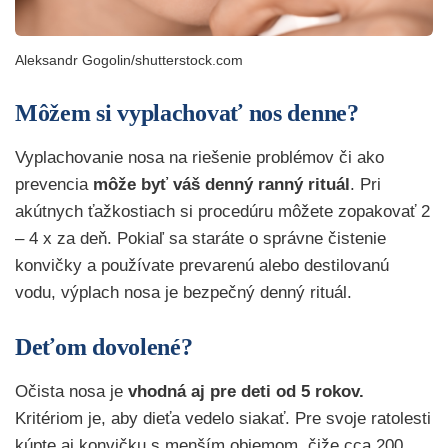
Aleksandr Gogolin/shutterstock.com
Môžem si vyplachovať nos denne?
Vyplachovanie nosa na riešenie problémov či ako
prevencia
môže byť váš denný ranný rituál
. Pri
akútnych ťažkostiach si procedúru môžete zopakovať 2
– 4 x za deň. Pokiaľ sa staráte o správne čistenie
konvičky a používate prevarenú alebo destilovanú
vodu, výplach nosa je bezpečný denný rituál.
Deťom dovolené?
Očista nosa je
vhodná aj pre deti od 5 rokov.
Kritériom je, aby dieťa vedelo siakať. Pre svoje ratolesti
kúpte aj konvičku s menším objemom, čiže cca 200