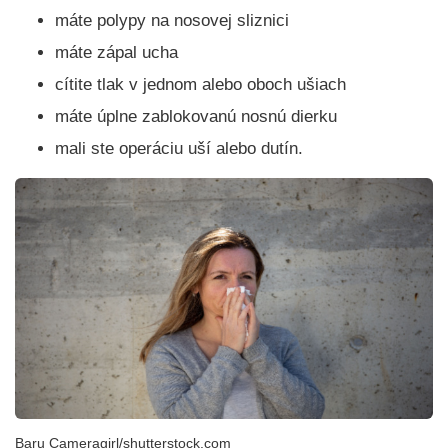
máte polypy na nosovej sliznici
máte zápal ucha
cítite tlak v jednom alebo oboch ušiach
máte úplne zablokovanú nosnú dierku
mali ste operáciu uší alebo dutín.
Baru Cameragirl/shutterstock.com