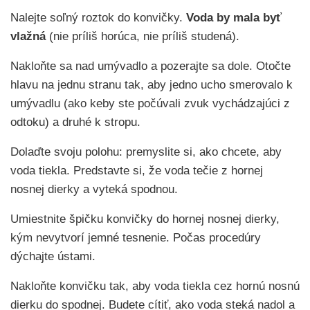
Nalejte soľný roztok do konvičky.
Voda by mala byť
vlažná
(nie príliš horúca, nie príliš studená).
Nakloňte sa nad umývadlo a pozerajte sa dole. Otočte
hlavu na jednu stranu tak, aby jedno ucho smerovalo k
umývadlu (ako keby ste počúvali zvuk vychádzajúci z
odtoku) a druhé k stropu.
Dolaďte svoju polohu: premyslite si, ako chcete, aby
voda tiekla. Predstavte si, že voda tečie z hornej
nosnej dierky a vyteká spodnou.
Umiestnite špičku konvičky do hornej nosnej dierky,
kým nevytvorí jemné tesnenie. Počas procedúry
dýchajte ústami.
Nakloňte konvičku tak, aby voda tiekla cez hornú nosnú
dierku do spodnej. Budete cítiť, ako voda steká nadol a