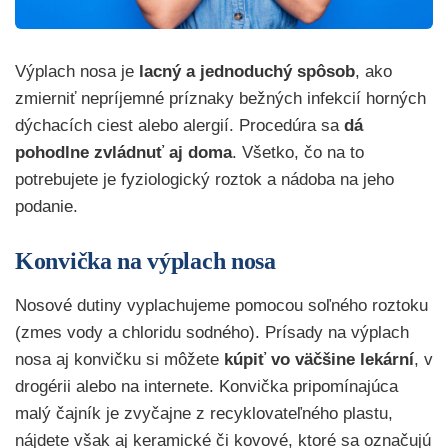
Výplach nosa je
lacný a jednoduchý spôsob
, ako
zmierniť nepríjemné príznaky bežných infekcií horných
dýchacích ciest alebo alergií. Procedúra sa
dá
pohodlne zvládnuť aj doma
. Všetko, čo na to
potrebujete je fyziologický roztok a nádoba na jeho
podanie.
Konvička na výplach nosa
Nosové dutiny vyplachujeme pomocou soľného roztoku
(zmes vody a chloridu sodného). Prísady na výplach
nosa aj konvičku si môžete
kúpiť vo väčšine lekární
, v
drogérii alebo na internete. Konvička pripomínajúca
malý čajník je zvyčajne z recyklovateľného plastu,
nájdete však aj keramické či kovové, ktoré sa označujú