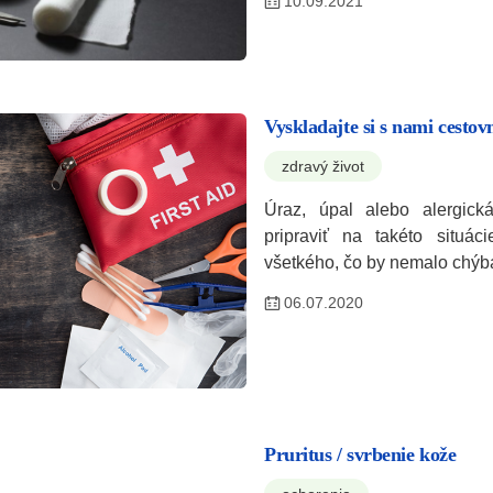
10.09.2021
Vyskladajte si s nami cestov
zdravý život
Úraz, úpal alebo alergick
pripraviť na takéto situá
všetkého, čo by nemalo chý
06.07.2020
Pruritus / svrbenie kože