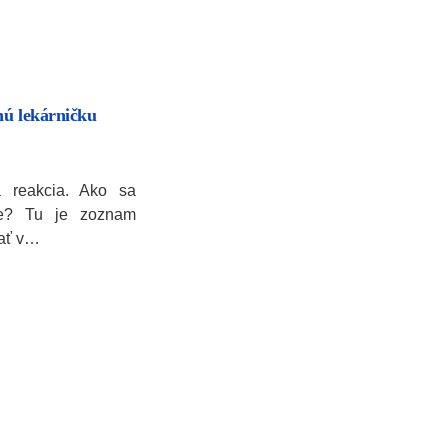
nú lekárničku
á reakcia. Ako sa
cie? Tu je zoznam
bať v…