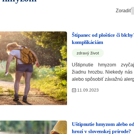
Zoradiť
Štípanec od ploštice či blch
komplikáciám
zdravý život
Uštipnutie hmyzom zvyčaj
žiadnu hrozbu. Niekedy nás
alebo spôsobiť závažnú alerg
11.09.2023
Uštipnutie hmyzom alebo od
hrozí v slovenskej prírode?