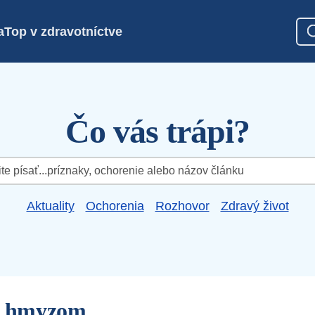
a
Top v zdravotníctve
Čo vás trápi?
Aktuality
Ochorenia
Rozhovor
Zdravý život
ie hmyzom