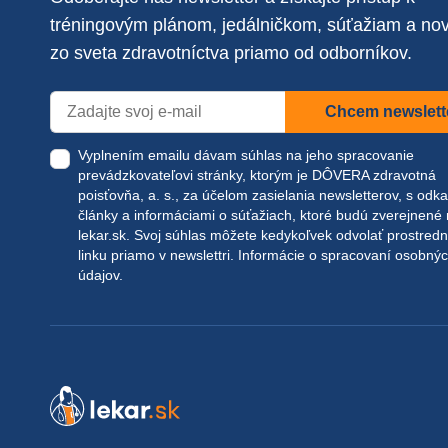
tréningovým plánom, jedálničkom, súťažiam a no
zo sveta zdravotníctva priamo od odborníkov.
Chcem newslett
Vyplnením emailu dávam súhlas na jeho spracovanie
prevádzkovateľovi stránky, ktorým je DÔVERA zdravotná
poisťovňa, a. s., za účelom zasielania newsletterov, s odk
články a informáciami o súťažiach, ktoré budú zverejnené
lekar.sk
. Svoj súhlas môžete kedykoľvek odvolať prostred
linku priamo v newslettri.
Informácie o spracovaní osobný
údajov.