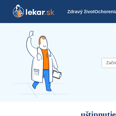
Zdravý život
Ochoreni
Hľadať:
uštipnut