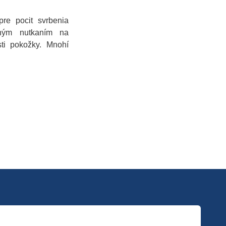
pre pocit svrbenia
lným nutkaním na
sti pokožky. Mnohí