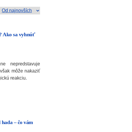
y? Ako sa vyhnúť
ne nepredstavuje
 však môže nakaziť
ickú reakciu.
 hada – čo vám