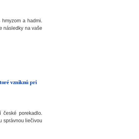
 s hmyzom a hadmi.
ne následky na vaše
toré vzniknú pri
í české porekadlo.
ou správnou liečivou