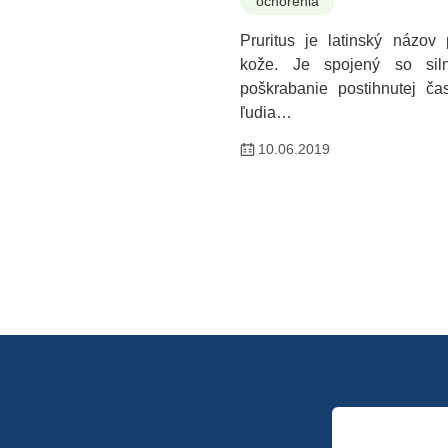
ochorenia
Pruritus je latinský názov 
kože. Je spojený so si
poškrabanie postihnutej ča
ľudia…
10.06.2019