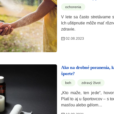
ochorenia
V lete sa často stretávame
Ich uštipnutie môže mať rôz
zdravie.
02.08.2023
Ako na drobné poranenia, k
športe?
beh
zdravý život
„Kto maže, ten jede“, hovor
Platí to aj u športovcov – s t
masťou alebo gélom…