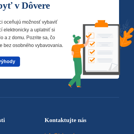
byť v Dôvere
ci oceňujú možnosť vybaviť
í elektronicky a uplatniť si
lo a z domu. Pozrite sa, čo
te bez osobného vybavovania.
výhody
ti
Kontaktujte nás