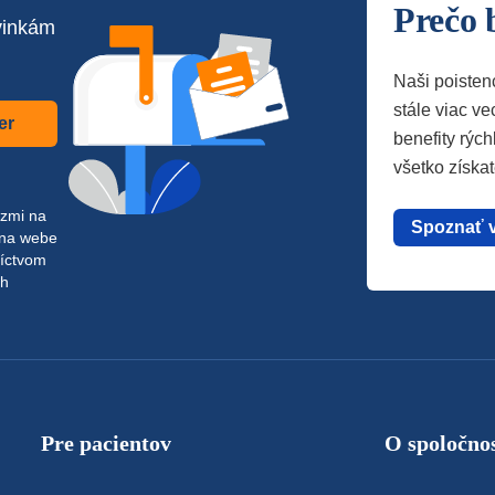
Prečo 
vinkám
Naši poisten
stále viac vec
er
benefity rých
všetko získa
azmi na
Spoznať 
 na webe
níctvom
ch
Pre pacientov
O spoločnos