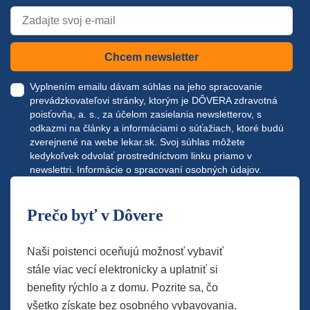
Chcem newsletter
Vyplnením emailu dávam súhlas na jeho spracovanie
prevádzkovateľovi stránky, ktorým je DÔVERA zdravotná
poisťovňa, a. s., za účelom zasielania newsletterov, s
odkazmi na články a informáciami o súťažiach, ktoré budú
zverejnené na webe
lekar.sk
. Svoj súhlas môžete
kedykoľvek odvolať prostredníctvom linku priamo v
newslettri.
Informácie o spracovaní osobných údajov.
Prečo byť v Dôvere
Naši poistenci oceňujú možnosť vybaviť
stále viac vecí elektronicky a uplatniť si
benefity rýchlo a z domu. Pozrite sa, čo
všetko získate bez osobného vybavovania.