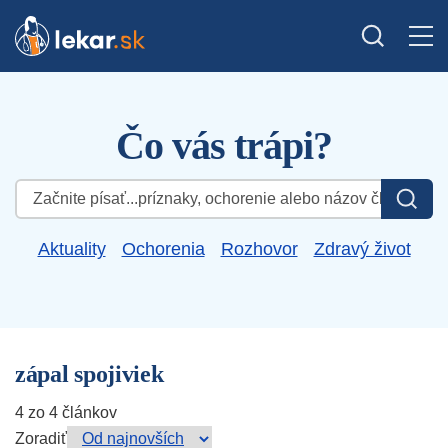
Čo vás trápi?
Hľadať:
Aktuality
Ochorenia
Rozhovor
Zdravý život
zápal spojiviek
4 zo 4 článkov
Zoradiť