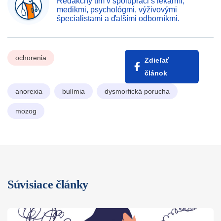
Redakčný tím v spolupráci s lekármi,
medikmi, psychológmi, výživovými
špecialistami a ďalšími odborníkmi.
ochorenia
Zdieľať
článok
anorexia
bulímia
dysmorfická porucha
mozog
Súvisiace články