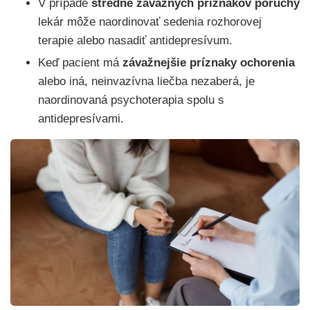
V prípade
stredne závažných príznakov poruchy
lekár môže naordinovať sedenia rozhorovej
terapie alebo nasadiť antidepresívum.
Keď pacient má
závažnejšie príznaky ochorenia
alebo iná, neinvazívna liečba nezaberá, je
naordinovaná psychoterapia spolu s
antidepresívami.