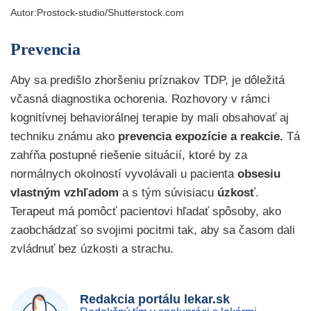
Autor:
Prostock-studio/Shutterstock.com
Prevencia
Aby sa predišlo zhoršeniu príznakov TDP, je dôležitá
včasná diagnostika ochorenia. Rozhovory v rámci
kognitívnej behaviorálnej terapie by mali obsahovať aj
techniku známu ako
prevencia expozície a reakcie.
Tá
zahŕňa postupné riešenie situácií, ktoré by za
normálnych okolností vyvolávali u pacienta
obsesiu
vlastným vzhľadom
a s tým súvisiacu
úzkosť
.
Terapeut má pomôcť pacientovi hľadať spôsoby, ako
zaobchádzať so svojimi pocitmi tak, aby sa časom dali
zvládnuť bez úzkosti a strachu.
Redakcia portálu lekar.sk