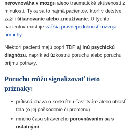
nerovnováha v mozgu
alebo traumatické skúsenosti z
minulosti. Týka sa to najmä pacientov, ktorí v detstve
zažili
šikanovanie alebo zneužívanie.
U týchto
pacientov existuje
väčšia pravdepodobnosť rozvoja
poruchy.
Niektorí pacienti majú popri TDP
aj inú psychickú
diagnózu
, napríklad úzkostnú poruchu alebo poruchu
príjmu potravy.
Poruchu môžu signalizovať tieto
príznaky:
prílišná obava o konkrétnu časť tváre alebo oblasť
tela (o jej poškodenie či premenu)
mnoho času stráveného
porovnávaním sa s
ostatnými