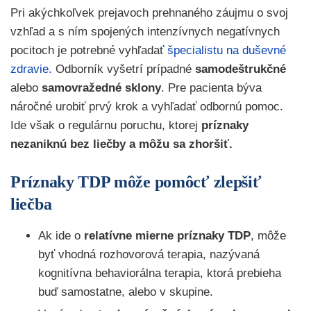
Pri akýchkoľvek prejavoch prehnaného záujmu o svoj
vzhľad a s ním spojených intenzívnych negatívnych
pocitoch je potrebné vyhľadať
špecialistu na duševné
zdravie.
Odborník vyšetrí prípadné
samodeštrukčné
alebo
samovražedné sklony
. Pre pacienta býva
náročné urobiť prvý krok a vyhľadať odbornú pomoc.
Ide však o regulárnu poruchu, ktorej
príznaky
nezaniknú bez liečby a môžu sa zhoršiť.
Príznaky TDP môže pomôcť zlepšiť
liečba
Ak ide o
relatívne mierne príznaky TDP
, môže
byť vhodná rozhovorová terapia, nazývaná
kognitívna behaviorálna terapia, ktorá prebieha
buď samostatne, alebo v skupine.