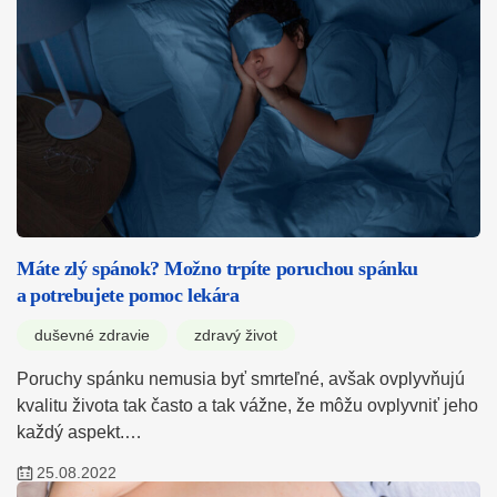
Máte zlý spánok? Možno trpíte poruchou spánku
a potrebujete pomoc lekára
duševné zdravie
zdravý život
Poruchy spánku nemusia byť smrteľné, avšak ovplyvňujú
kvalitu života tak často a tak vážne, že môžu ovplyvniť jeho
každý aspekt.…
25.08.2022