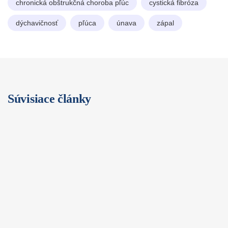
chronická obštrukčná choroba pľúc
cystická fibróza
dýchavičnosť
pľúca
únava
zápal
Súvisiace články