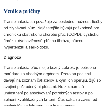
Vznik a príčiny
Transplantácia sa považuje za poslednú možnosť liečby
pri zlyhávaní pľúc. Najčastejšie bývajú poškodené pre
chronickú obštrukčnú chorobu pľúc (COPD), cystickú
fibrózu, dýchavičnosť, pľúcnu fibrózu, pľúcnu
hypertenziu a sarkoidózu.
Diagnóza
Transplantácia pľúc nie je bežný zákrok, je potrebné
mať darcu s vhodným orgánom. Preto sa pacienti
dávajú na zoznam čakateľov a kým ich operujú, žijú so
svojimi poškodenými pľúcami. No zoznam sú
umiestnení po absolvovaní potrebných testov a po
splnení kvalifikačných kritérií. Čas čakania závisí od
nasledujúcich faktorov, ako je dostupnosť