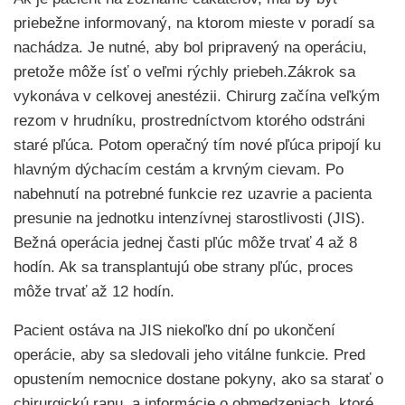
priebežne informovaný, na ktorom mieste v poradí sa
nachádza. Je nutné, aby bol pripravený na operáciu,
pretože môže ísť o veľmi rýchly priebeh.Zákrok sa
vykonáva v celkovej anestézii. Chirurg začína veľkým
rezom v hrudníku, prostredníctvom ktorého odstráni
staré pľúca. Potom operačný tím nové pľúca pripojí ku
hlavným dýchacím cestám a krvným cievam. Po
nabehnutí na potrebné funkcie rez uzavrie a pacienta
presunie na jednotku intenzívnej starostlivosti (JIS).
Bežná operácia jednej časti pľúc môže trvať 4 až 8
hodín. Ak sa transplantujú obe strany pľúc, proces
môže trvať až 12 hodín.
Pacient ostáva na JIS niekoľko dní po ukončení
operácie, aby sa sledovali jeho vitálne funkcie. Pred
opustením nemocnice dostane pokyny, ako sa starať o
chirurgickú ranu, a informácie o obmedzeniach, ktoré