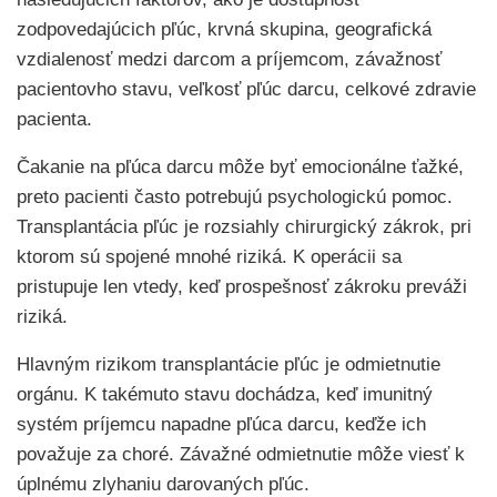
zodpovedajúcich pľúc, krvná skupina, geografická
vzdialenosť medzi darcom a príjemcom, závažnosť
pacientovho stavu, veľkosť pľúc darcu, celkové zdravie
pacienta.
Čakanie na pľúca darcu môže byť emocionálne ťažké,
preto pacienti často potrebujú psychologickú pomoc.
Transplantácia pľúc je rozsiahly chirurgický zákrok, pri
ktorom sú spojené mnohé riziká. K operácii sa
pristupuje len vtedy, keď prospešnosť zákroku preváži
riziká.
Hlavným rizikom transplantácie pľúc je odmietnutie
orgánu. K takémuto stavu dochádza, keď imunitný
systém príjemcu napadne pľúca darcu, keďže ich
považuje za choré. Závažné odmietnutie môže viesť k
úplnému zlyhaniu darovaných pľúc.