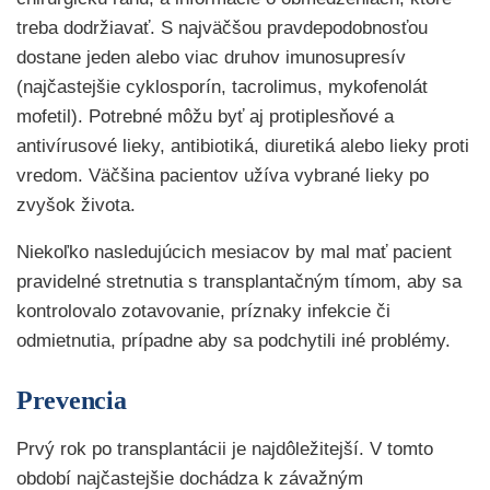
treba dodržiavať. S najväčšou pravdepodobnosťou
dostane jeden alebo viac druhov imunosupresív
(najčastejšie cyklosporín, tacrolimus, mykofenolát
mofetil). Potrebné môžu byť aj protiplesňové a
antivírusové lieky, antibiotiká, diuretiká alebo lieky proti
vredom. Väčšina pacientov užíva vybrané lieky po
zvyšok života.
Niekoľko nasledujúcich mesiacov by mal mať pacient
pravidelné stretnutia s transplantačným tímom, aby sa
kontrolovalo zotavovanie, príznaky infekcie či
odmietnutia, prípadne aby sa podchytili iné problémy.
Prevencia
Prvý rok po transplantácii je najdôležitejší. V tomto
období najčastejšie dochádza k závažným