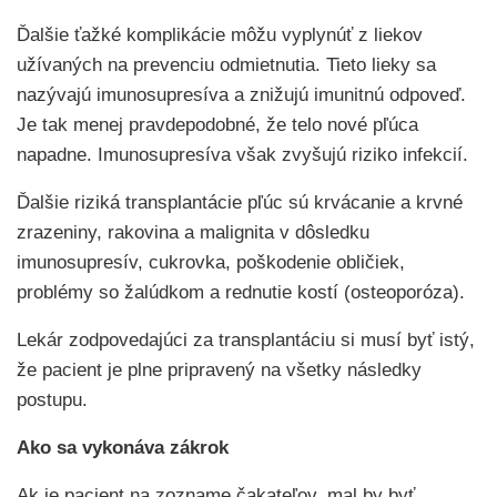
Ďalšie ťažké komplikácie môžu vyplynúť z liekov
užívaných na prevenciu odmietnutia. Tieto lieky sa
nazývajú imunosupresíva a znižujú imunitnú odpoveď.
Je tak menej pravdepodobné, že telo nové pľúca
napadne. Imunosupresíva však zvyšujú riziko infekcií.
Ďalšie riziká transplantácie pľúc sú krvácanie a krvné
zrazeniny, rakovina a malignita v dôsledku
imunosupresív, cukrovka, poškodenie obličiek,
problémy so žalúdkom a rednutie kostí (osteoporóza).
Lekár zodpovedajúci za transplantáciu si musí byť istý,
že pacient je plne pripravený na všetky následky
postupu.
Ako sa vykonáva zákrok
Ak je pacient na zozname čakateľov, mal by byť