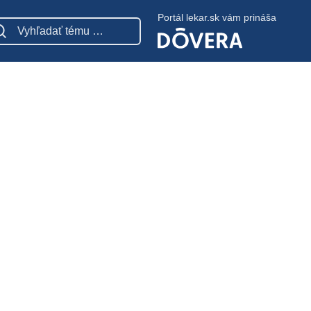
Portál lekar.sk vám prináša