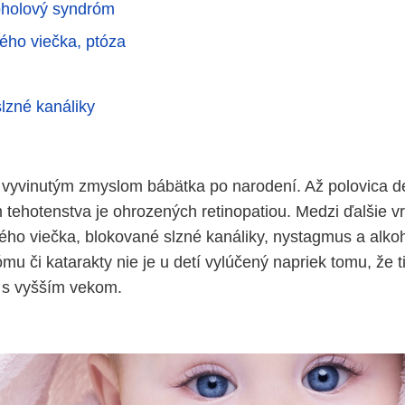
oholový syndróm
ého viečka, ptóza
lzné kanáliky
 vyvinutým zmyslom bábätka po narodení. Až polovica d
 tehotenstva je ohrozených retinopatiou. Medzi ďalšie 
ného viečka, blokované slzné kanáliky, nystagmus a alk
mu či katarakty nie je u detí vylúčený napriek tomu, že 
 s vyšším vekom.