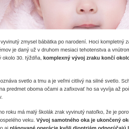
 vyvinutý zmysel bábätka po narodení. Hoci kompletný z
mov je daný už v druhom mesiaci tehotenstva a vnútrom
 okolo 30. týždňa,
komplexný vývoj zraku končí oko
znáva svetlo a tmu a je veľmi citlivý na silné svetlo. S
na predmet oboma očami a zafixovať ho sa vyvíja až po
v.
o roku má malý školák zrak vyvinutý natoľko, že je por
dospelého veku.
Vývoj samotného oka je ukončený ok
to aj
plánované operácie kvôli dioptriám odporúčajú l