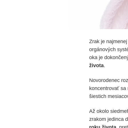
Zrak je najmenej
orgánových systé
oka je dokončený
života
.
Novorodenec rozo
koncentrovať sa 
šiestich mesiaco
Až okolo siedmeh
zrakom jedinca 
roku života
, pre