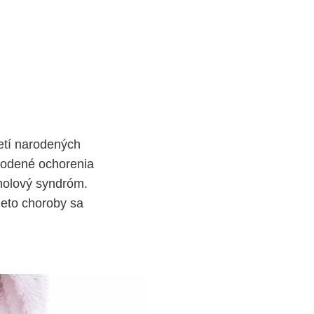
etí narodených
vrodené ochorenia
oholový syndróm.
tieto choroby sa