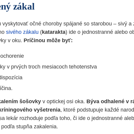
ený zákal
u vyskytovať očné choroby spájané so starobou – sivý a 
ého
sivého zákalu
(
katarakta
) ide o jednostranné alebo o
vky v oku.
Príčinou môže byť:
 ochorenie
tky v prvých troch mesiacoch tehotenstva
dispozícia
čina.
akalením šošovky
v optickej osi oka.
Býva odhalené v r
ríningového vyšetrenia
, ktoré podstupuje každé naro
a lekár rozhoduje podľa toho, či ide o jednostranné ale
ž podľa stupňa zakalenia.