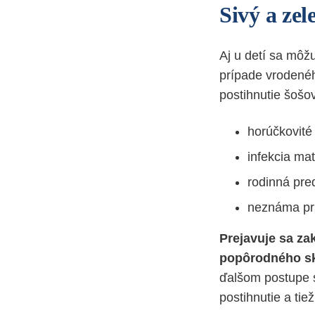
Sivý a zel
Aj u detí sa môž
prípade vroden
postihnutie šošo
horúčkovité
infekcia ma
rodinná pre
neznáma prí
Prejavuje sa z
popôrodného sk
ďalšom postupe s
postihnutie a tie