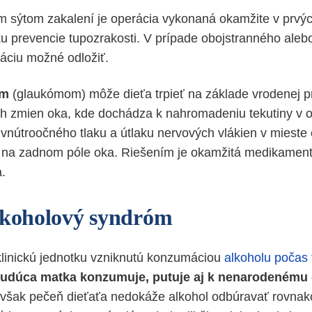
m sýtom zakalení je operácia vykonaná okamžite v prv
u prevencie tupozrakosti. V prípade obojstranného aleb
ráciu možné odložiť.
om
(glaukómom) môže dieťa trpieť na základe vrodenej p
ch zmien oka, kde dochádza k nahromadeniu tekutiny v o
 vnútroočného tlaku a útlaku nervových vlákien v mieste
 na zadnom póle oka. Riešením je okamžitá medikament
a.
lkoholový syndróm
 klinickú jednotku vzniknutú konzumáciou
alkoholu počas 
 budúca matka konzumuje, putuje aj k nenarodenému
 však pečeň dieťaťa nedokáže alkohol odbúravať rovnak