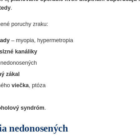
tedy
.
dené poruchy zraku:
vady
– myopia, hypermetropia
slzné kanáliky
nedonosených
ný
zákal
ného
viečka
, ptóza
oholový
syndróm
.
ia nedonosených