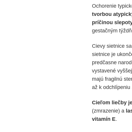
Ochorenie typick
tvorbou atypick
príčinou slepot
gestačným týždňo
Cievy sietnice sa
sietnice je ukon
predčasne narode
vystavené vyššej 
majú fragilnú st
až k odchlípeniu 
Cieľom liečby j
(zmrazenie) a
la
vitamín E
.