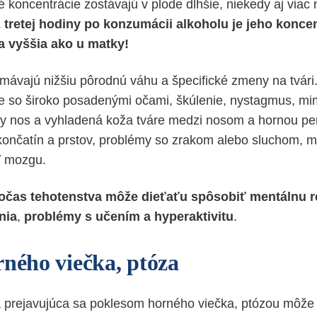
 koncentrácie zostávajú v plode dlhšie, niekedy aj viac 
 tretej hodiny po konzumácii alkoholu je jeho koncen
a vyššia ako u matky!
 mávajú nižšiu pôrodnú váhu a špecifické zmeny na tvári.
re so široko posadenými očami, škúlenie, nystagmus, m
ky nos a vyhladená koža tváre medzi nosom a hornou pe
 končatín a prstov, problémy so zrakom alebo sluchom, 
ť mozgu.
očas tehotenstva
môže dieťaťu spôsobiť mentálnu r
nia
,
problémy
s učením a hyperaktivitu
.
rného viečka, ptóza
 prejavujúca sa poklesom horného viečka, ptózou môže 