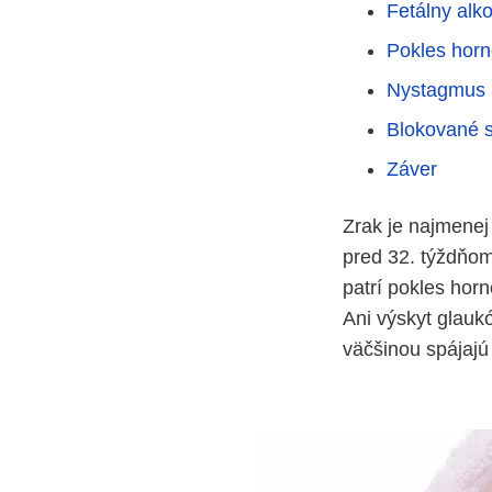
Fetálny alk
Pokles horn
Nystagmus
Blokované s
Záver
Zrak je najmenej
pred 32. týždňom
patrí pokles hor
Ani výskyt glaukó
väčšinou spájajú