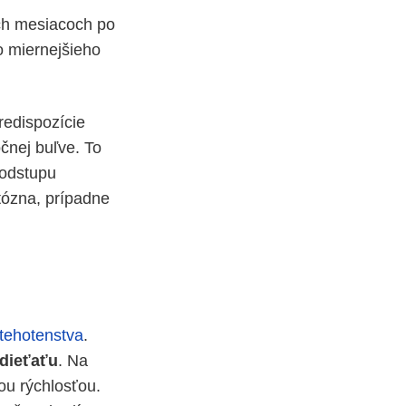
ých mesiacoch po
o miernejšieho
redispozície
čnej buľve. To
 odstupu
ózna, prípadne
tehotenstva
.
 dieťaťu
. Na
ou rýchlosťou.