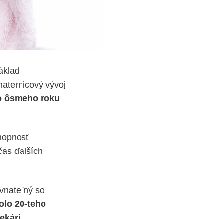
áklad
aternicový vývoj
lo ôsmeho roku
chopnosť
čas ďalších
ovnateľný so
olo 20-teho
ekári