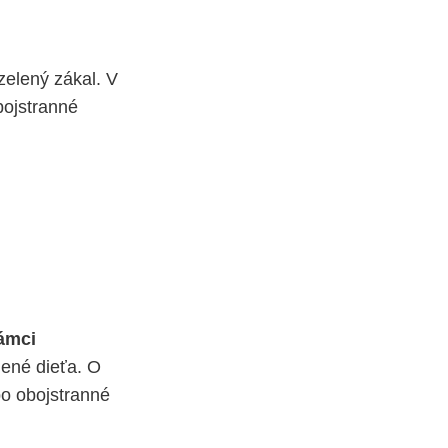
zelený zákal. V
bojstranné
ámci
dené dieťa. O
bo obojstranné