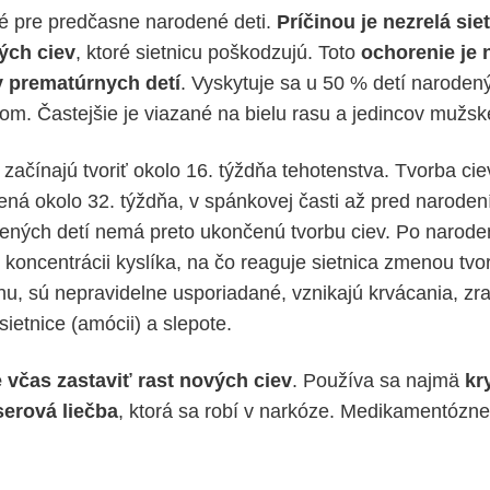
é pre predčasne narodené deti.
Príčinou je nezrelá sie
ých ciev
, ktoré sietnicu poškodzujú. Toto
ochorenie je 
y prematúrnych detí
. Vyskytuje sa u 50 % detí naroden
m. Častejšie je viazané na bielu rasu a jedincov mužsk
 začínajú tvoriť okolo 16. týždňa tehotenstva. Tvorba cie
čená okolo 32. týždňa, v spánkovej časti až pred naroden
ných detí nemá preto ukončenú tvorbu ciev. Po naroden
koncentrácii kyslíka, na čo reaguje sietnica zmenou tvor
enu, sú nepravidelne usporiadané, vznikajú krvácania, zr
sietnice (amócii) a slepote.
e včas zastaviť rast nových ciev
. Používa sa najmä
kr
serová
liečba
, ktorá sa robí v narkóze. Medikamentózne