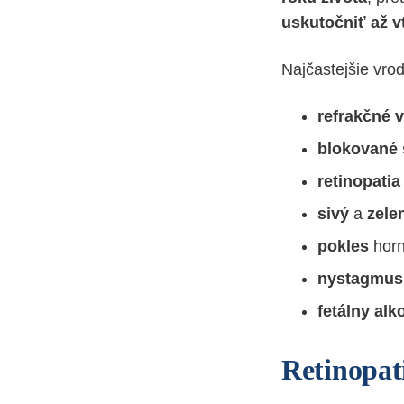
uskutočniť až v
Najčastejšie vro
refrakčné 
blokované 
retinopatia
sivý
a
zele
pokles
hor
nystagmus
fetálny
alk
Retinopat