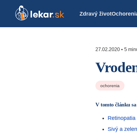
Zdravý život
Ochoreni
27.02.2020 • 5 minú
Vroden
ochorenia
V tomto článku sa
Retinopati
Sivý a zele