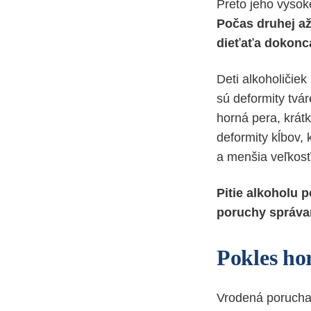
Preto jeho vysoké
Počas druhej až
dieťaťa dokonc
Deti alkoholičiek
sú deformity tvá
horná pera, krát
deformity kĺbov,
a menšia veľkos
Pitie alkoholu
p
poruchy
správa
Pokles ho
Vrodená porucha