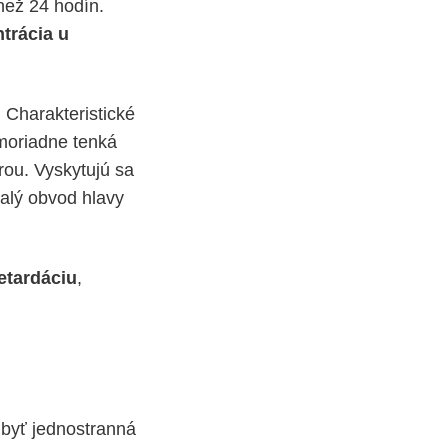
než 24 hodín.
trácia u
 Charakteristické
imoriadne tenká
rou. Vyskytujú sa
malý obvod hlavy
etardáciu
,
byť jednostranná