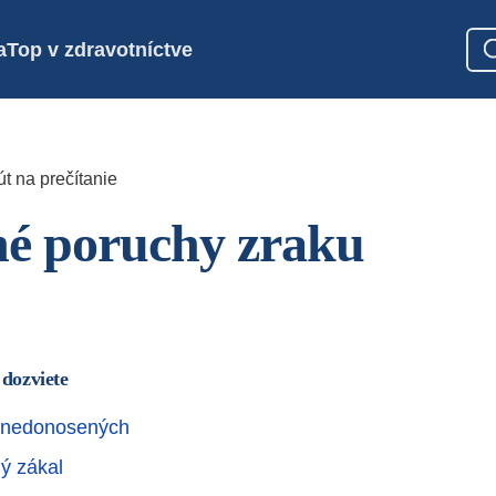
a
Top v zdravotníctve
t na prečítanie
é poruchy zraku
 dozviete
a nedonosených
ný zákal