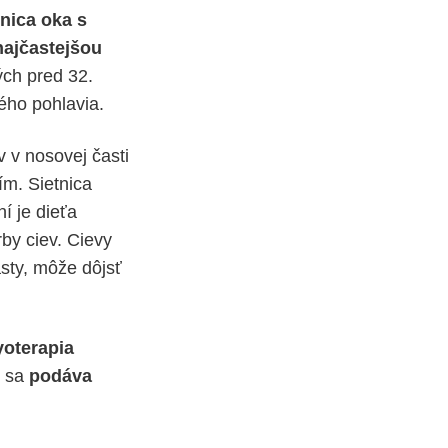
tnica oka s
najčastejšou
ých pred 32.
ého pohlavia.
v v nosovej časti
ím. Sietnica
í je dieťa
by ciev. Cievy
asty, môže dôjsť
yoterapia
 sa
podáva