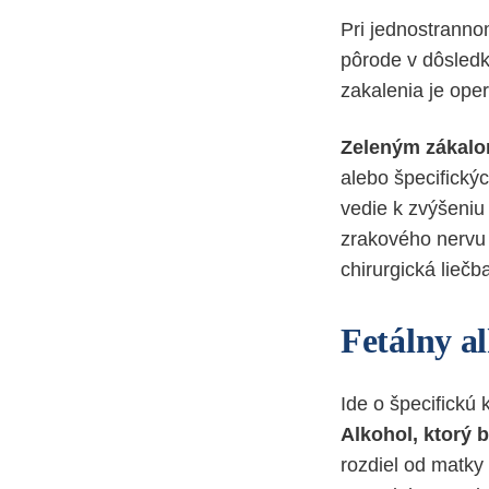
Pri jednostranno
pôrode v dôsledk
zakalenia je ope
Zeleným zákal
alebo špecifický
vedie k zvýšeniu
zrakového nervu
chirurgická liečb
Fetálny a
Ide o špecifickú
Alkohol, ktorý
rozdiel od matky