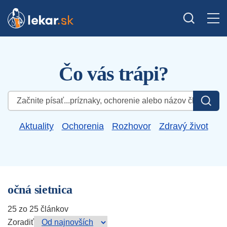
Čo vás trápi?
Hľadať:
Aktuality
Ochorenia
Rozhovor
Zdravý život
očná sietnica
25 zo 25 článkov
Zoradiť