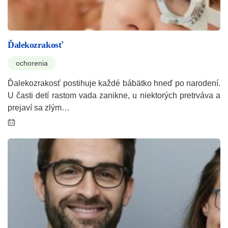
Ďalekozrakosť
ochorenia
Ďalekozrakosť postihuje každé bábätko hneď po narodení.
U časti detí rastom vada zanikne, u niektorých pretrváva a
prejaví sa zlým…