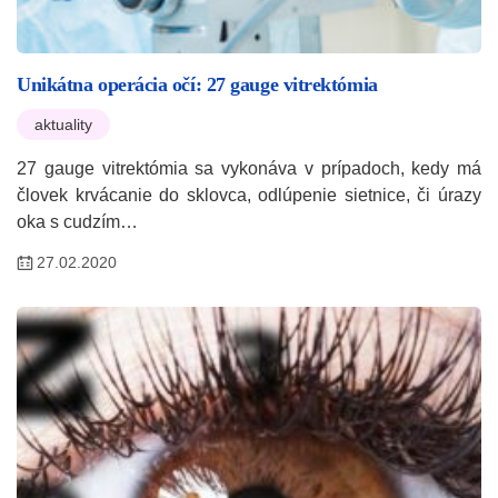
Unikátna operácia očí: 27 gauge vitrektómia
aktuality
27 gauge vitrektómia sa vykonáva v prípadoch, kedy má
človek krvácanie do sklovca, odlúpenie sietnice, či úrazy
oka s cudzím…
27.02.2020