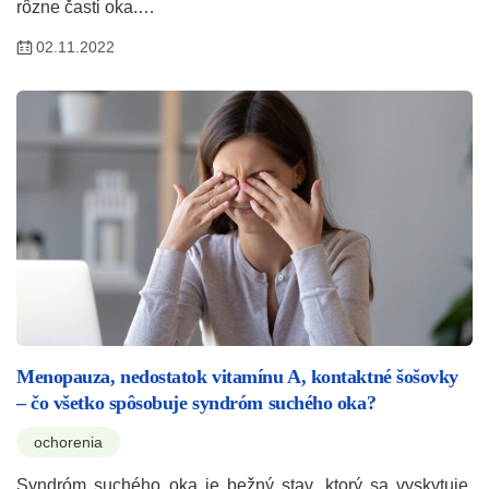
rôzne časti oka.…
02.11.2022
Menopauza, nedostatok vitamínu A, kontaktné šošovky
– čo všetko spôsobuje syndróm suchého oka?
ochorenia
Syndróm suchého oka je bežný stav, ktorý sa vyskytuje,