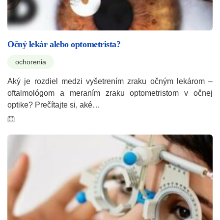
Očný lekár alebo optometrista?
ochorenia
Aký je rozdiel medzi vyšetrením zraku očným lekárom –
oftalmológom a meraním zraku optometristom v očnej
optike? Prečítajte si, aké…