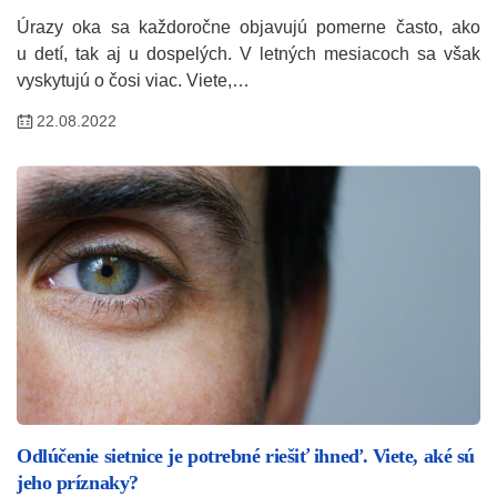
Úrazy oka sa každoročne objavujú pomerne často, ako
u detí, tak aj u dospelých. V letných mesiacoch sa však
vyskytujú o čosi viac. Viete,…
22.08.2022
Odlúčenie sietnice je potrebné riešiť ihneď. Viete, aké sú
jeho príznaky?