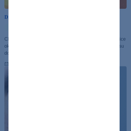
Diabetická retinopatia
ochorenia
Chronická komplikácia cukrovky postihujúca cievy sietnice
oka. Patrí k najčastejším príčinám slepoty. Postupom času
dochádza k vytváraniu nových drobných ciev,…
27.02.2020