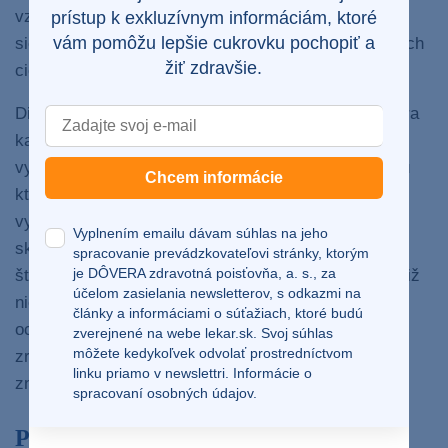
vzniká ischémia sietnice (nedostatočné zásobenie
prístup k exkluzívnym informáciám, ktoré
vám pomôžu lepšie cukrovku pochopiť a
sietnice krvou). Môže dôjsť aj ku vzniku abnormálnych
žiť zdravšie.
ciev, ku krvácaniu aj strate zraku.
Diabetickí pacienti by mali navštevovať očného lekára
každé dva roky. Ak človek má 12 rokov a viac,
vyšetrenie by mal absolvovať raz za rok. Diabetici, u
Chcem informácie
ktorých sa už diabetická retinopatia prejavila, lekári
vyšetrujú raz za 3 až 6 mesiacov. Diabetické očné
Vyplnením emailu dávam súhlas na jeho
skríningové vyšetrenie slúži na zachytenie skorého
spracovanie prevádzkovateľovi stránky, ktorým
je DÔVERA zdravotná poisťovňa, a. s., za
štádia retinopatie u diabetika. V skorých štádiách totiž
účelom zasielania newsletterov, s odkazmi na
nie sú badateľné konkrétne výrazné príznaky
články a informáciami o súťažiach, ktoré budú
ochorenia. Ak choroba napreduje a príznaky sú
zverejnené na webe
lekar.sk
. Svoj súhlas
môžete kedykoľvek odvolať prostredníctvom
zreteľné, liečba je náročnejšia. Pravidelný skríning
linku priamo v newslettri.
Informácie o
znižuje riziko straty zraku až o 90 percent.
spracovaní osobných údajov.
Priebeh vyšetrenia