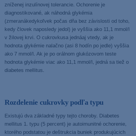
zníženej inzulínovej tolerancie. Ochorenie je
diagnostikované, ak náhodná glykémia
(zmeranákedykoľvek počas dňa bez závislosti od toho,
kedy človek naposledy jedol) je vyššia ako 11,1 mmol/l
v žilovej krvi. O cukrovkusa jednáaj vtedy, ak je
hodnota glykémie nalačno (asi 8 hodín po jedle) vyššia
ako 7 mmol/l. Ak je po orálnom glukózovom teste
hodnota glykémie viac ako 11,1 mmol/l, jedná sa tiež o
diabetes mellitus.
Rozdelenie cukrovky podľa typu
Existujú dva základné typy tejto choroby. Diabetes
mellitus 1. typu (5 percent) je autoimunitné ochorenie,
ktorého podstatou je deštrukcia buniek produkujúcich