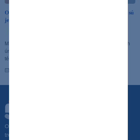
Odlúčenie sietnice je potrebné riešiť ihneď. Viete, aké sú
jeho príznaky?
ochorenia
Minulý týždeň ste si mohli prečítať článok o najčastejších
úrazoch oka. V tomto článku nadviažeme na podobnú
tému a budeme sa v ňom venovať…
22.08.2022
Chcete dostávať novinky?
Odoberajte náš newsletter a získajte prístup k
tréningovým plánom, jedálničkom, súťažiam a