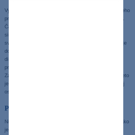
Vyšetrenie trvá asi 30 minút. Pacient po vysvetlení jeho
priebehu dostane kvapky, ktoré zväčšia jeho zornice.
Časovo to zaberie 15-20 minút, následne je vyfotená
sietnica. Každá fotografia so sebou nesie záblesk
svetla, no kamera sa nedotkne oka pacienta. Svetlo je
dosť jasné, ale nemalo by spôsobovať príliš veľký
diskomfort. Kvapky môžu v oku jemne pichať a
približne ďalších 15 minút je videnie zahmlené.
Zahmlenie môže niekedy trvať dve až šesť hodín, preto
je vhodné, aby pacient mal po vyšetrení sprievod inej
osoby a rozhodne nesmie ísť domov sám autom.
Po vyšetrení
Niekedy sa stane, že kvapky majú vedľajší účinok, ako
je výrazná bolesť a začervenanie oka, konštantné