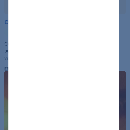
Cukrovka 2. typu: Príznaky prichádzajú pomaly
ochorenia
Cukrovka 2. typu je chronické ochorenie, ktoré sa vyvíja
pomaly a často bez výrazných príznakov. Medzi prvé
varovné signály patrí…
26.09.2023