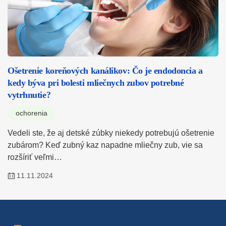
Ošetrenie koreňových kanálikov: Čo je endodoncia a
kedy býva pri bolesti mliečnych zubov potrebné
vytrhnutie?
ochorenia
Vedeli ste, že aj detské zúbky niekedy potrebujú ošetrenie
zubárom? Keď zubný kaz napadne mliečny zub, vie sa
rozšíriť veľmi…
11.11.2024