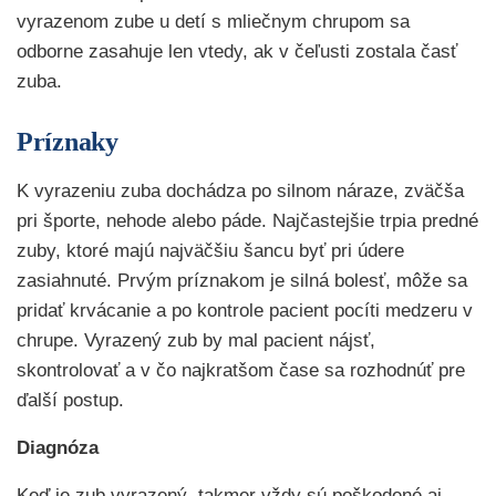
vyrazenom zube u detí s mliečnym chrupom sa
odborne zasahuje len vtedy, ak v čeľusti zostala časť
zuba.
Príznaky
K vyrazeniu zuba dochádza po silnom náraze, zväčša
pri športe, nehode alebo páde. Najčastejšie trpia predné
zuby, ktoré majú najväčšiu šancu byť pri údere
zasiahnuté. Prvým príznakom je silná bolesť, môže sa
pridať krvácanie a po kontrole pacient pocíti medzeru v
chrupe. Vyrazený zub by mal pacient nájsť,
skontrolovať a v čo najkratšom čase sa rozhodnúť pre
ďalší postup.
Diagnóza
Keď je zub vyrazený, takmer vždy sú poškodené aj