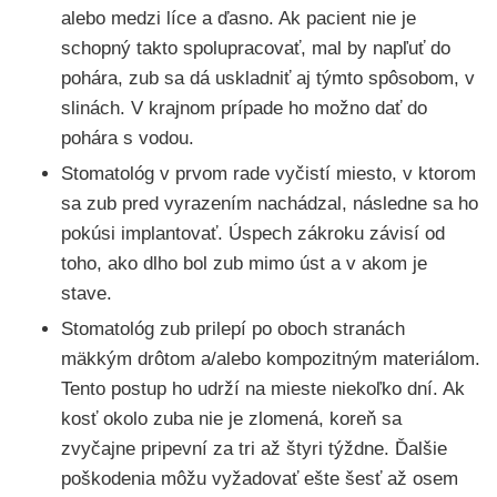
alebo medzi líce a ďasno. Ak pacient nie je
schopný takto spolupracovať, mal by napľuť do
pohára, zub sa dá uskladniť aj týmto spôsobom, v
slinách. V krajnom prípade ho možno dať do
pohára s vodou.
Stomatológ v prvom rade vyčistí miesto, v ktorom
sa zub pred vyrazením nachádzal, následne sa ho
pokúsi implantovať. Úspech zákroku závisí od
toho, ako dlho bol zub mimo úst a v akom je
stave.
Stomatológ zub prilepí po oboch stranách
mäkkým drôtom a/alebo kompozitným materiálom.
Tento postup ho udrží na mieste niekoľko dní. Ak
kosť okolo zuba nie je zlomená, koreň sa
zvyčajne pripevní za tri až štyri týždne. Ďalšie
poškodenia môžu vyžadovať ešte šesť až osem