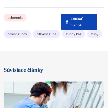
ochorenia
Zdieľať
článok
bolesť zubov
citlivosť zuba
zubný kaz
zuby
Súvisiace články