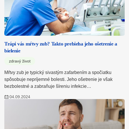
Trápi vás mŕtvy zub? Takto prebieha jeho ošetrenie a
bielenie
zdravý život
Mŕtvy zub je typický sivastým zafarbením a spočiatku
spôsobuje nepríjemné bolesti. Jeho ošetrenie je však
bezbolestné a zabraňuje šíreniu infekcie…
04.09.2024