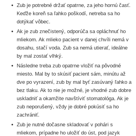
Zub je potrebné držať opatrne, za jeho hornú časť.
Keďže koreň sa ľahko poškodí, netreba sa ho
dotýkať vôbec.
Ak je zub znečistený, odporúča sa opláchnuť ho
mliekom. Ak mlieko pacient v danej chvíli nemá v
dosahu, stačí voda. Zub sa nemá utierať, ideálne
by mal zostať vlhký.
Následne treba zub opatrne vložiť na pôvodné
miesto. Mal by to skúsiť pacient sám, minútu až
dve po vyrazení, zub by mal byť zasúvaný ľahko a
bez tlaku. Ak to nie je možné, je vhodné zub dobre
uskladniť a okamžite navštíviť stomatológa. Ak je
zub neporušený, vždy je dobré pokúsiť sa ho
zachrániť.
Zub je nutné dočasne skladovať v pohári s
mliekom, prípadne ho uložiť do úst, pod jazyk