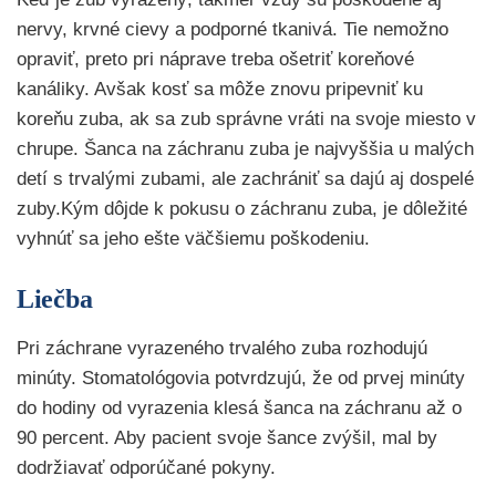
nervy, krvné cievy a podporné tkanivá. Tie nemožno
opraviť, preto pri náprave treba ošetriť koreňové
kanáliky. Avšak kosť sa môže znovu pripevniť ku
koreňu zuba, ak sa zub správne vráti na svoje miesto v
chrupe. Šanca na záchranu zuba je najvyššia u malých
detí s trvalými zubami, ale zachrániť sa dajú aj dospelé
zuby.Kým dôjde k pokusu o záchranu zuba, je dôležité
vyhnúť sa jeho ešte väčšiemu poškodeniu.
Liečba
Pri záchrane vyrazeného trvalého zuba rozhodujú
minúty. Stomatológovia potvrdzujú, že od prvej minúty
do hodiny od vyrazenia klesá šanca na záchranu až o
90 percent. Aby pacient svoje šance zvýšil, mal by
dodržiavať odporúčané pokyny.