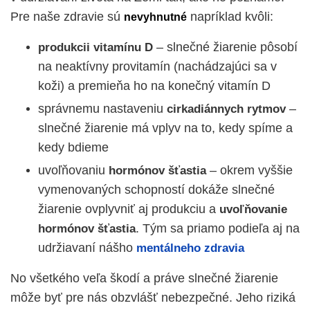
Pre naše zdravie sú
napríklad kvôli:
nevyhnutné
– slnečné žiarenie pôsobí
produkcii vitamínu D
na neaktívny provitamín (nachádzajúci sa v
koži) a premieňa ho na konečný vitamín D
správnemu nastaveniu
–
cirkadiánnych rytmov
slnečné žiarenie má vplyv na to, kedy spíme a
kedy bdieme
uvoľňovaniu
– okrem vyššie
hormónov šťastia
vymenovaných schopností dokáže slnečné
žiarenie ovplyvniť aj produkciu a
uvoľňovanie
. Tým sa priamo podieľa aj na
hormónov šťastia
udržiavaní nášho
mentálneho zdravia
No všetkého veľa škodí a práve slnečné žiarenie
môže byť pre nás obzvlášť nebezpečné. Jeho riziká