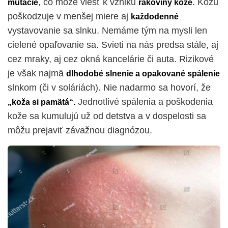
, čo môže viesť k vzniku
.
Kožu
mutácie
rakoviny kože
poškodzuje v menšej miere aj
každodenné
vystavovanie sa slnku. Nemáme tým na mysli len
cielené opaľovanie sa. Svieti na nás predsa stále, aj
cez mraky, aj cez okná kancelárie či auta. Rizikové
je však najmä
dlhodobé slnenie a opakované spálenie
slnkom (či v soláriách). Nie nadarmo sa hovorí, že
Jednotlivé spálenia a poškodenia
„koža si pamätá“.
kože sa kumulujú už od detstva a v dospelosti sa
môžu prejaviť závažnou diagnózou.