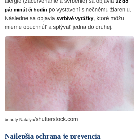
alergie (začervenanie a svrbenie) sa objavia
už do
po vystavení slnečnému žiareniu.
pár minút či hodín
Následne sa objavia
, ktoré môžu
svrbivé vyrážky
mierne opuchnúť a splývať jedna do druhej.
/shutterstock.com
beauty Natalya
Najlepšia ochrana je prevencia