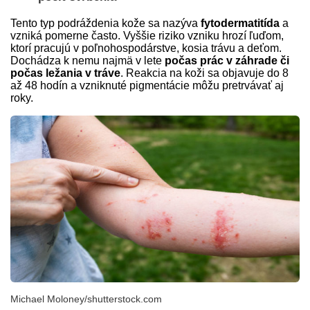
Tento typ podráždenia kože sa nazýva
fytodermatitída
a
vzniká pomerne často. Vyššie riziko vzniku hrozí ľuďom,
ktorí pracujú v poľnohospodárstve, kosia trávu a deťom.
Dochádza k nemu najmä v lete
počas prác v záhrade či
počas ležania v tráve
. Reakcia na koži sa objavuje do 8
až 48 hodín a vzniknuté pigmentácie môžu pretrvávať aj
roky.
Michael Moloney/shutterstock.com