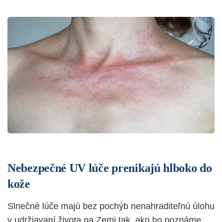
Nebezpečné UV lúče prenikajú hlboko do
kože
Slnečné lúče majú bez pochýb nenahraditeľnú úlohu
v udržiavaní života na Zemi tak, ako ho poznáme.