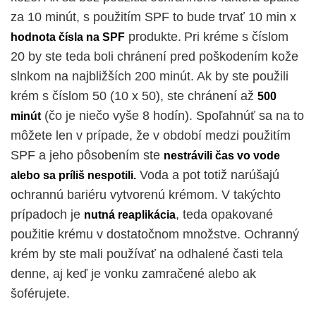
za 10 minút, s použitím SPF to bude trvať 10 min x
produkte.
Pri kréme s číslom
hodnota čísla na SPF
20 by ste teda boli chránení pred poškodením kože
slnkom na najbližších 200 minút. Ak by ste použili
krém s číslom 50 (10 x 50), ste chránení až
500
(čo je niečo vyše 8 hodín).
Spoľahnúť sa na to
minút
môžete len v prípade, že v období medzi použitím
SPF a jeho pôsobením ste
nestrávili čas vo vode
Voda a pot totiž narúšajú
alebo sa príliš nespotili.
ochrannú bariéru vytvorenú krémom. V takýchto
prípadoch je
, teda opakované
nutná reaplikácia
použitie krému v dostatočnom množstve. Ochranný
krém by ste mali používať na odhalené časti tela
denne, aj keď je vonku zamračené alebo ak
šoférujete.