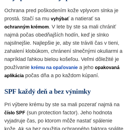
Ochrana pred poškodením kože vplyvom slnka je
prostá. Stačí sa mu
a natierať sa
vyhýbať
. V lete by ste sa mali chrániť
ochranným krémom
najmä počas obedňajších hodín, keď je slnko
najsilnejšie.
Najlepšie je, aby ste trávili čas v tieni,
zahalení klobúkom, chránení slnečnými okuliarmi a
napríklad ľahkou bielou košeľou. Veľmi dôležité je
používanie
a jeho
krému na opaľovanie
opakovaná
počas dňa a po každom kúpaní.
aplikácia
SPF každý deň a bez výnimky
Pri výbere krému by ste sa mali pozerať najmä na
(sun protection factor). Jeho hodnota
číslo SPF
vyjadruje čas, po ktorom môže nastať spálenie
kože. Ak sa bez použitia ochranného faktora spálite