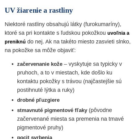
UV žiarenie a rastliny
Niektoré rastliny obsahujú látky (furokumaríny),
ktoré sa pri kontakte s ľudskou pokožkou
uvoľnia a
do nej. Ak na takéto miesto zasvieti slnko,
preniknú
na pokožke sa môže objaviť:
– vyskytuje sa typicky v
začervenanie kože
pruhoch, a to v miestach, kde došlo ku
kontaktu pokožky s trávou (najčastejšie sú
postihnuté lýtka a ruky)
drobné pľuzgiere
(pôvodne
stmavnuté pigmentové fľaky
začervenané miesta sa premenia na tmavé
pigmentové pruhy)
pocit svrbenia