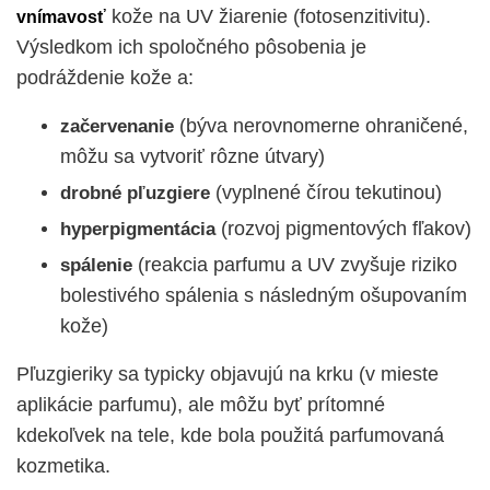
kože na UV žiarenie (fotosenzitivitu).
vnímavosť
Výsledkom ich spoločného pôsobenia je
podráždenie kože a:
(býva nerovnomerne ohraničené,
začervenanie
môžu sa vytvoriť rôzne útvary)
(vyplnené čírou tekutinou)
drobné pľuzgiere
(rozvoj pigmentových fľakov)
hyperpigmentácia
(reakcia parfumu a UV zvyšuje riziko
spálenie
bolestivého spálenia s následným ošupovaním
kože)
Pľuzgieriky sa typicky objavujú na krku (v mieste
aplikácie parfumu), ale môžu byť prítomné
kdekoľvek na tele, kde bola použitá parfumovaná
kozmetika.