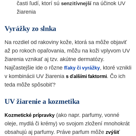
časti ľudí, ktorí sú
na účinok UV
senzitívnejší
žiarenia
Vyrážky zo slnka
Na rozdiel od rakoviny kože, ktorá sa môže objaviť
až po rokoch opaľovania, môžu na koži vplyvom UV
žiarenia vznikať aj tzv. akútne dermatózy.
Najčastejšie ide o rôzne
, ktoré vznikli
fľaky či vyrážky
v kombinácii UV žiarenia
. Čo ich
s ďalšími faktormi
teda môže spôsobiť?
UV žiarenie a kozmetika
(ako napr. parfumy, vonné
Kozmetické prípravky
oleje, mydlá či krémy) vo svojom zložení mnohokrát
obsahujú aj parfumy. Práve parfum môže
zvýšiť