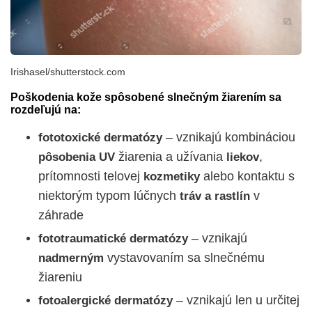
Irishasel/shutterstock.com
Poškodenia kože spôsobené slnečným žiarením sa
rozdeľujú na:
– vznikajú kombináciou
fototoxické dermatózy
žiarenia a užívania
,
pôsobenia UV
liekov
prítomnosti telovej
alebo kontaktu s
kozmetiky
niektorým typom lúčnych
v
tráv a rastlín
záhrade
– vznikajú
fototraumatické dermatózy
vystavovaním sa slnečnému
nadmerným
žiareniu
– vznikajú len u určitej
fotoalergické dermatózy