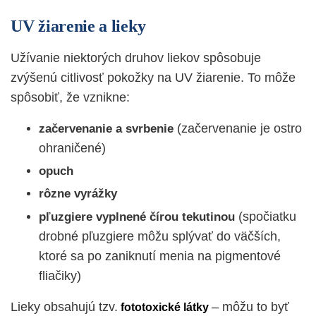
UV žiarenie a lieky
Užívanie niektorých druhov liekov spôsobuje
zvýšenú citlivosť pokožky na UV žiarenie. To môže
spôsobiť, že vznikne:
(začervenanie je ostro
začervenanie a svrbenie
ohraničené)
opuch
rôzne vyrážky
(spočiatku
pľuzgiere vyplnené čírou tekutinou
drobné pľuzgiere môžu splývať do väčších,
ktoré sa po zaniknutí menia na pigmentové
fliačiky)
Lieky obsahujú tzv.
– môžu to byť
fototoxické látky