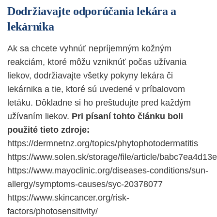
Dodržiavajte odporúčania lekára a
lekárnika
Ak sa chcete vyhnúť nepríjemným kožným
reakciám, ktoré môžu vzniknúť počas užívania
liekov, dodržiavajte všetky pokyny lekára či
lekárnika a tie, ktoré sú uvedené v príbalovom
letáku. Dôkladne si ho preštudujte pred každým
užívaním liekov.
Pri písaní tohto článku boli
použité tieto zdroje:
https://dermnetnz.org/topics/phytophotodermatitis
https://www.solen.sk/storage/file/article/babc7ea4d
https://www.mayoclinic.org/diseases-conditions/sun-
allergy/symptoms-causes/syc-20378077
https://www.skincancer.org/risk-
factors/photosensitivity/