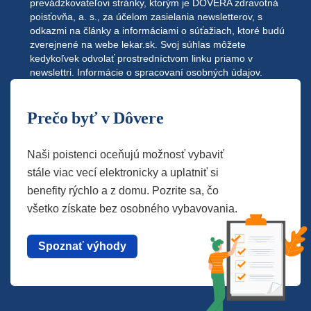
prevádzkovateľovi stránky, ktorým je DÔVERA zdravotná
poisťovňa, a. s., za účelom zasielania newsletterov, s
odkazmi na články a informáciami o súťažiach, ktoré budú
zverejnené na webe
lekar.sk
. Svoj súhlas môžete
kedykoľvek odvolať prostredníctvom linku priamo v
newslettri.
Informácie o spracovaní osobných údajov.
Prečo byť v Dôvere
Naši poistenci oceňujú možnosť vybaviť
stále viac vecí elektronicky a uplatniť si
benefity rýchlo a z domu. Pozrite sa, čo
všetko získate bez osobného vybavovania.
Spoznať výhody