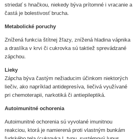
striedať s hnačkou, niekedy býva prítomné i vracanie a
častá je bolestivosť brucha.
Metabolické poruchy
Znížená funkcia štítnej žľazy, znížená hladina vápnika
a draslíka v krvi či cukrovka sú taktiež sprevádzané
zápchou.
Lieky
Zápcha býva častým nežiaducim účinkom niektorých
liečiv, ako napríklad antidepresíva, liečivá využívané
pri chemoterapii, narkotiká či antiepileptiká.
Autoimunitné ochorenia
Autoimunitné ochorenia sú vyvolané imunitnou
reakciou, ktorá je namierená proti vlastným bunkám
ľudského tela (cukrovka I. typu, systémový lupus