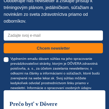
Odoberajte náš newsletter a získajte prístup k
tréningovým plánom, jedálničkom, súťažiam a
novinkám zo sveta zdravotníctva priamo od
odborníkov.
Chcem newsletter
Vyplnením emailu dávam súhlas na jeho spracovanie
prevádzkovateľovi stránky, ktorým je DÔVERA zdravotná
poisťovňa, a. s., za účelom zasielania newsletterov, s
odkazmi na články a informáciami o súťažiach, ktoré budú
zverejnené na webe
lekar.sk
. Svoj súhlas môžete
kedykoľvek odvolať prostredníctvom linku priamo v
newslettri.
Informácie o spracovaní osobných údajov.
Prečo byť v Dôvere