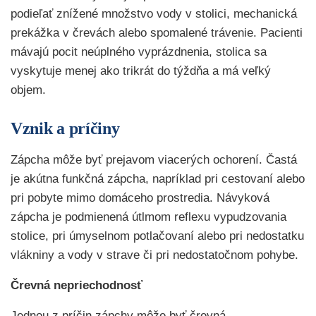
podieľať znížené množstvo vody v stolici, mechanická
prekážka v črevách alebo spomalené trávenie. Pacienti
mávajú pocit neúplného vyprázdnenia, stolica sa
vyskytuje menej ako trikrát do týždňa a má veľký
objem.
Vznik a príčiny
Zápcha môže byť prejavom viacerých ochorení. Častá
je akútna funkčná zápcha, napríklad pri cestovaní alebo
pri pobyte mimo domáceho prostredia. Návyková
zápcha je podmienená útlmom reflexu vypudzovania
stolice, pri úmyselnom potlačovaní alebo pri nedostatku
vlákniny a vody v strave či pri nedostatočnom pohybe.
Črevná nepriechodnosť
Jednou z príčin zápchy môže byť črevná