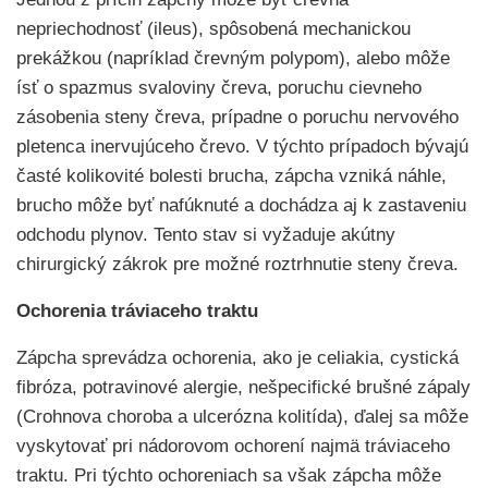
nepriechodnosť (ileus), spôsobená mechanickou
prekážkou (napríklad črevným polypom), alebo môže
ísť o spazmus svaloviny čreva, poruchu cievneho
zásobenia steny čreva, prípadne o poruchu nervového
pletenca inervujúceho črevo. V týchto prípadoch bývajú
časté kolikovité bolesti brucha, zápcha vzniká náhle,
brucho môže byť nafúknuté a dochádza aj k zastaveniu
odchodu plynov. Tento stav si vyžaduje akútny
chirurgický zákrok pre možné roztrhnutie steny čreva.
Ochorenia tráviaceho traktu
Zápcha sprevádza ochorenia, ako je celiakia, cystická
fibróza, potravinové alergie, nešpecifické brušné zápaly
(Crohnova choroba a ulcerózna kolitída), ďalej sa môže
vyskytovať pri nádorovom ochorení najmä tráviaceho
traktu. Pri týchto ochoreniach sa však zápcha môže