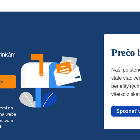
Prečo 
vinkám
Naši poisten
stále viac vec
er
benefity rých
všetko získa
azmi na
Spoznať 
 na webe
níctvom
ch