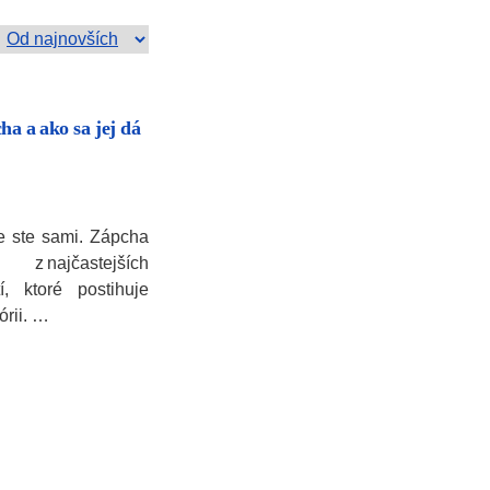
ha a ako sa jej dá
e ste sami. Zápcha
 najčastejších
tí, ktoré postihuje
órii. …