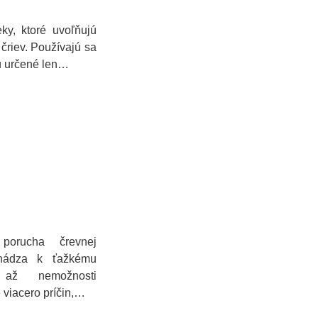
eky, ktoré uvoľňujú
čriev. Používajú sa
sú určené len…
 porucha črevnej
ochádza k ťažkému
e až nemožnosti
 viacero príčin,…