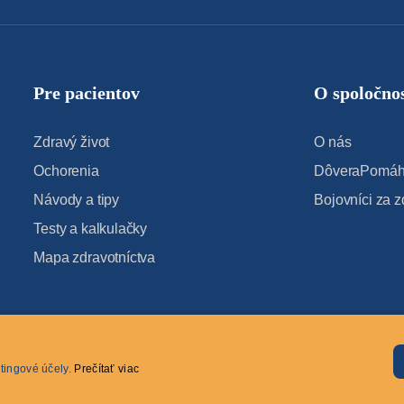
Pre pacientov
O spoločnos
Zdravý život
O nás
Ochorenia
DôveraPomáha
Návody a tipy
Bojovníci za z
Testy a kalkulačky
Mapa zdravotníctva
tingové účely.
Prečítať viac