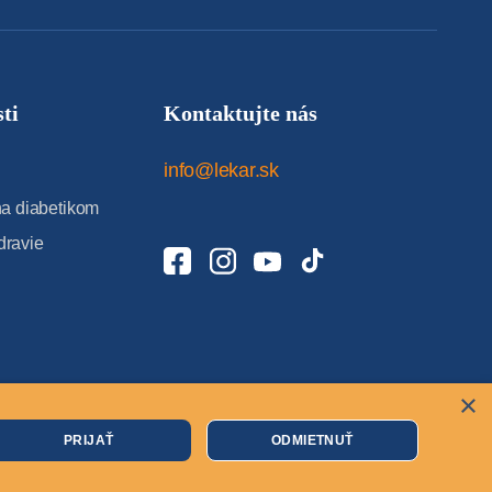
ti
Kontaktujte nás
info@lekar.sk
 diabetikom
dravie
×
Cookies
PRIJAŤ
ODMIETNUŤ