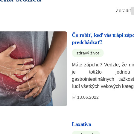
Zoradiť
Čo robiť, keď vás trápi zápc
predchádzať?
zdravý život
Máte zápchu? Vedzte, že ni
je totižto jednou z
gastrointestinálnych ťažkos
ľudí všetkých vekových kateg
13.06.2022
Laxatíva