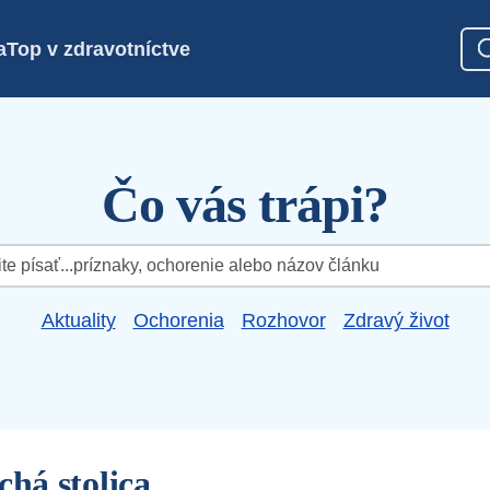
a
Top v zdravotníctve
Čo vás trápi?
Aktuality
Ochorenia
Rozhovor
Zdravý život
chá stolica