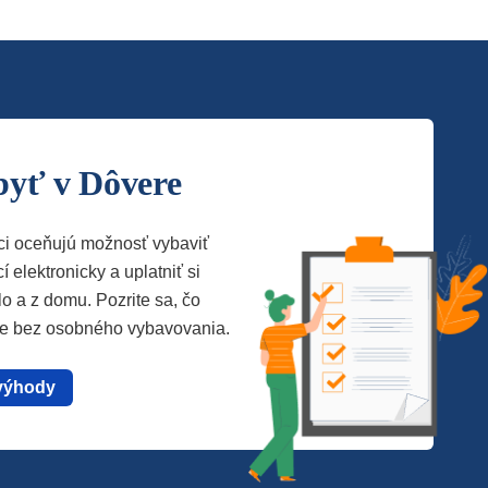
byť v Dôvere
ci oceňujú možnosť vybaviť
í elektronicky a uplatniť si
lo a z domu. Pozrite sa, čo
te bez osobného vybavovania.
výhody