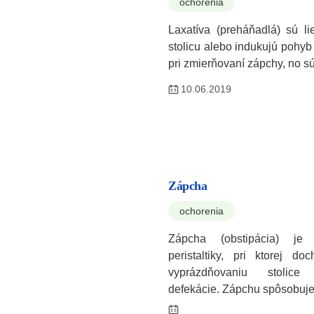
ochorenia
Laxatíva (preháňadlá) sú li
stolicu alebo indukujú pohyb 
pri zmierňovaní zápchy, no 
10.06.2019
Zápcha
ochorenia
Zápcha (obstipácia) je
peristaltiky, pri ktorej d
vyprázdňovaniu stolic
defekácie. Zápchu spôsobuje