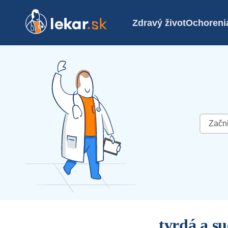
Zdravý život
Ochoreni
Hľadať:
tvrdá a su