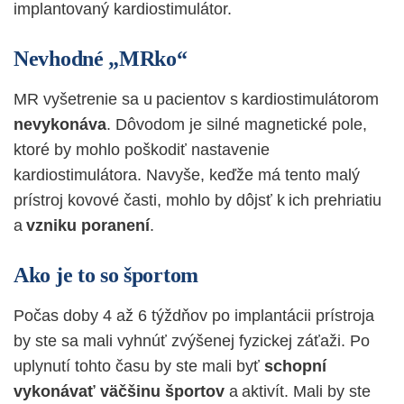
implantovaný kardiostimulátor.
Nevhodné „MRko“
MR vyšetrenie sa u pacientov s kardiostimulátorom
nevykonáva
. Dôvodom je silné magnetické pole,
ktoré by mohlo poškodiť nastavenie
kardiostimulátora. Navyše, keďže má tento malý
prístroj kovové časti, mohlo by dôjsť k ich prehriatiu
a
vzniku poranení
.
Ako je to so športom
Počas doby 4 až 6 týždňov po implantácii prístroja
by ste sa mali vyhnúť zvýšenej fyzickej záťaži. Po
uplynutí tohto času by ste mali byť
schopní
vykonávať väčšinu športov
a aktivít. Mali by ste