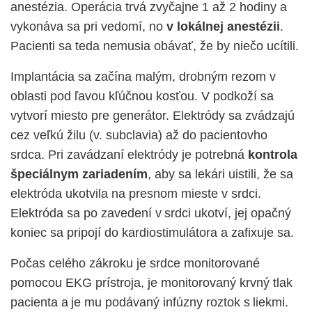
anestézia. Operácia trvá zvyčajne 1 až 2 hodiny a
vykonáva sa pri vedomí, no
v lokálnej anestézii
.
Pacienti sa teda nemusia obávať, že by niečo ucítili.
Implantácia sa začína malým, drobným rezom v
oblasti pod ľavou kľúčnou kosťou. V podkoží sa
vytvorí miesto pre generátor. Elektródy sa zvádzajú
cez veľkú žilu (v. subclavia) až do pacientovho
srdca. Pri zavádzaní elektródy je potrebná
kontrola
špeciálnym zariadením
, aby sa lekári uistili, že sa
elektróda ukotvila na presnom mieste v srdci.
Elektróda sa po zavedení v srdci ukotví, jej opačný
koniec sa pripojí do kardiostimulátora a zafixuje sa.
Počas celého zákroku je srdce monitorované
pomocou EKG prístroja, je monitorovaný krvný tlak
pacienta a je mu podávaný infúzny roztok s liekmi.