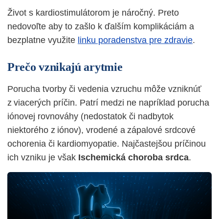
Život s kardiostimulátorom je náročný. Preto
nedovoľte aby to zašlo k ďalším komplikáciám a
bezplatne využite
linku poradenstva pre zdravie
.
Prečo vznikajú arytmie
Porucha tvorby či vedenia vzruchu môže vzniknúť
z viacerých príčin. Patrí medzi ne napríklad porucha
iónovej rovnováhy (nedostatok
či nadbytok
niektorého z i
ónov), vrodené a zápalové srdcové
ochorenia či
kardiomyopatie. Najčastejšou príčinou
ich vzniku je však
Ischemická choroba srdca
.