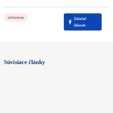
ochorenia
Zdieľať
článok
Súvisiace články