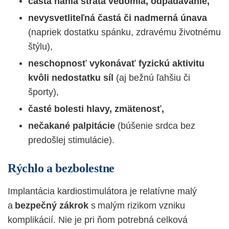
častá náhla strata vedomia
, odpadávanie,
nevysvetliteľná častá či nadmerná únava
(napriek dostatku spánku, zdravému životnému
štýlu),
neschopnosť vykonávať fyzickú aktivitu
kvôli nedostatku síl
(aj bežnú ľahšiu či
športy),
časté bolesti hlavy, zmätenosť,
nečakané palpitácie
(búšenie srdca bez
predošlej stimulácie).
Rýchlo a bezbolestne
Implantácia kardiostimulátora je relatívne malý
a
bezpečný zákrok
s malým rizikom vzniku
komplikácií. Nie je pri ňom potrebná celková