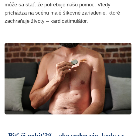
môže sa stať, že potrebuje našu pomoc. Vtedy
prichádza na scénu malé šikovné zariadenie, ktoré
zachraňuje životy – kardiostimulátor.
„Biť či nebiť?“ – ako srdce vie, kedy sa