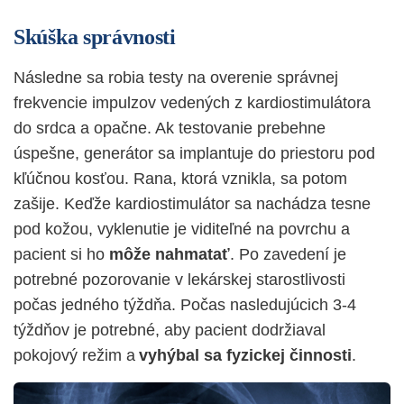
Skúška správnosti
Následne sa robia testy na overenie správnej
frekvencie impulzov vedených z kardiostimulátora
do srdca a opačne. Ak testovanie prebehne
úspešne, generátor sa implantuje do priestoru pod
kľúčnou kosťou. Rana, ktorá vznikla, sa potom
zašije. Keďže kardiostimulátor sa nachádza tesne
pod kožou, vyklenutie je viditeľné na povrchu a
pacient si ho
môže nahmatať
. Po zavedení je
potrebné pozorovanie v lekárskej starostlivosti
počas jedného týždňa. Počas nasledujúcich 3-4
týžd
ňov je potrebné, aby pacient dodržiaval
pokojový režim a
vyhýbal sa fyzickej
činnos
ti
.