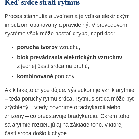
Keď srdce stratí rytmus
Proces stiahnutia a uvoľnenia je vďaka elektrickým
impulzom opakovaný a pravidelný. V prevodovom
systéme však môže nastať chyba, napríklad:
porucha tvorby
vzruchu,
blok prevádzania elektrických vzruchov
z jednej časti srdca na druhú,
kombinované
poruchy.
Ak k takejto chybe dôjde, výsledkom je vznik arytmie
– teda poruchy rytmu srdca. Rytmus srdca môže byť
zrýchlený – vtedy hovoríme o tachykardii alebo
znížený – čo predstavuje bradykardiu. Okrem toho
sa arytmie rozdeľujú aj na základe toho, v ktorej
časti srdca došlo k chybe.