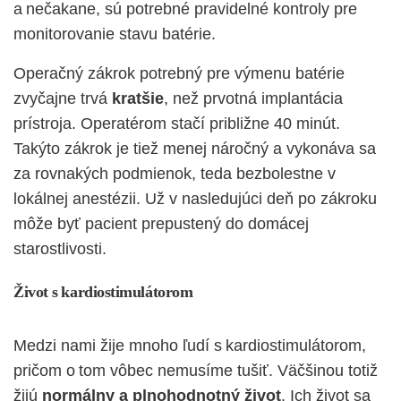
a nečakane, sú potrebné pravidelné kontroly pre
monitorovanie stavu batérie.
Operačný zákrok potrebný pre výmenu batérie
zvyčajne trvá
kratšie
, než prvotná implantácia
prístroja. Operatérom stačí približne 40 minút.
Takýto zákrok je tiež menej náročný a vykonáva sa
za rovnakých podmienok, teda bezbolestne v
lokálnej anestézii. Už v nasledujúci deň po zákroku
môže byť pacient prepustený do domácej
starostlivosti.
Život s kardiostimulátorom
Medzi nami
ži
je mnoho ľudí s kardiostimulátorom,
pričom o tom vôbec nemusíme tušiť. Väčšinou totiž
žijú
normálny a plnohodnotný život
. Ich život sa