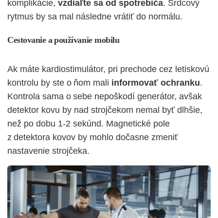
komplikácie,
vzdiaľte sa od spotrebiča
. Srdcový
rytmus by sa mal následne vrátiť do normálu.
Cestovanie a používanie mobilu
Ak máte kardiostimulátor, pri prechode cez letiskovú
kontrolu by ste o ňom mali
informovať ochranku
.
Kontrola sama o sebe nepoškodí generátor, avšak
detektor kovu by nad strojčekom nemal byť dlhšie,
než po dobu 1-2 sekúnd. Magnetické pole
z detektora kovov by mohlo dočasne zmeniť
nastavenie strojčeka.