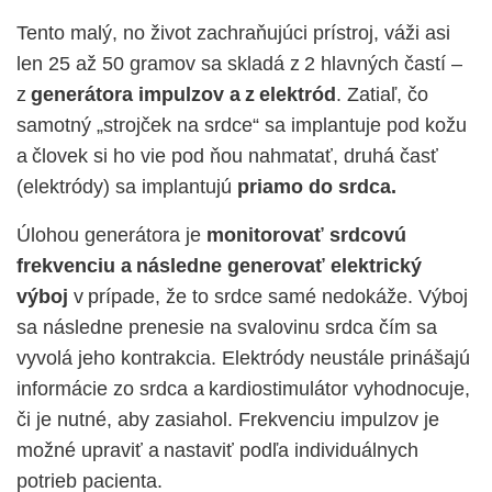
Tento malý, no život zachraňujúci prístroj, váži asi
len 25 až 50 gramov sa skladá z 2 hlavných častí –
z
generátora impulzov a z elektród
. Zatiaľ, čo
samotný „strojček na srdce“ sa implantuje pod kožu
a človek si ho vie pod ňou nahmatať, druhá časť
(elektródy) sa implantujú
priamo do srdca.
Úlohou generátora je
monitorovať srdcovú
frekvenciu a následne generovať elektrický
výboj
v prípade, že to srdce samé nedokáže. Výboj
sa následne prenesie na svalovinu srdca
čím sa
vyvol
á
jeho kontrakcia. Elektródy neustále prinášajú
informácie zo srdca a kardiostimulátor vyhodnocuje,
či je nutné, aby zasiahol. Frekvenciu impulzov je
možné upraviť a nastaviť podľa individuálnych
potrieb pacienta.