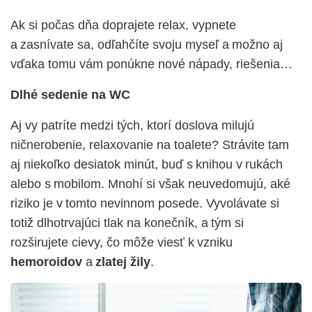
Ak si počas dňa doprajete relax, vypnete
a zasnívate sa, odľahčíte svoju myseľ a možno aj
vďaka tomu vám ponúkne nové nápady, riešenia…
Dlhé sedenie na WC
Aj vy patríte medzi tých, ktorí doslova milujú
ničnerobenie, relaxovanie na toalete? Strávite tam
aj niekoľko desiatok minút, buď s knihou v rukách
alebo s mobilom. Mnohí si však neuvedomujú, aké
riziko je v tomto nevinnom posede. Vyvolávate si
totiž dlhotrvajúci tlak na konečník, a tým si
rozširujete cievy, čo môže viesť k vzniku
hemoroidov
a
zlatej žily
.