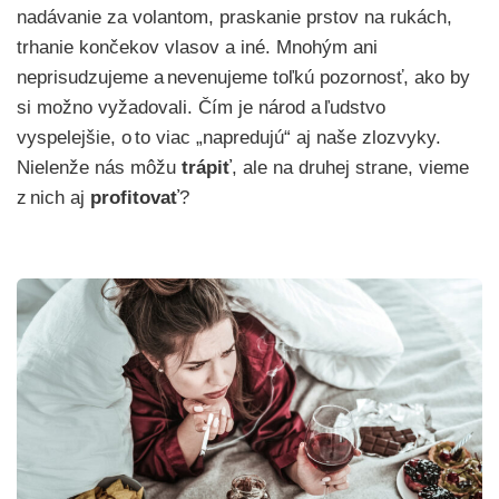
nadávanie za volantom, praskanie prstov na rukách,
trhanie končekov vlasov a iné. Mnohým ani
neprisudzujeme a nevenujeme toľkú pozornosť, ako by
si možno vyžadovali. Čím je národ a ľudstvo
vyspelejšie, o to viac „napredujú“ aj naše zlozvyky.
Nielenže nás môžu
trápiť
, ale na druhej strane, vieme
z nich aj
profitovať
?