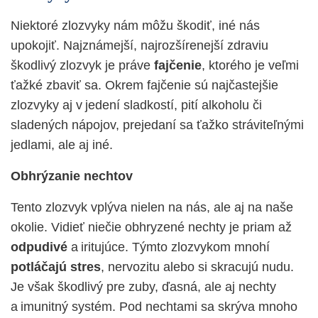
Niektoré zlozvyky nám môžu škodiť, iné nás
upokojiť. Najznámejší, najrozšírenejší zdraviu
škodlivý zlozvyk je práve
fajčenie
, ktorého je veľmi
ťažké zbaviť sa.
Okrem fajčenie sú najčastejšie
zlozvyky aj v jedení sladkostí, pití alkoholu či
sladených nápojov, prejedaní sa ťažko stráviteľnými
jedlami, ale aj iné.
Obhrýzanie nechtov
Tento zlozvyk vplýva nielen na nás, ale aj na naše
okolie. Vidieť niečie obhryzené nechty je priam až
odpudivé
a iritujúce. Týmto zlozvykom mnohí
potláčajú stres
, nervozitu alebo si skracujú nudu.
Je však škodlivý pre zuby, ďasná, ale aj nechty
a imunitný systém. Pod nechtami sa skrýva mnoho