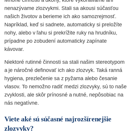
Mnohé činnosti a úkony, ktoré vykonávame ani
nenazývame zlozvykmi. Stali sa akousi súčasťou
našich životov a berieme ich ako samozrejmosť.
Napríklad, keď si sadnete, automaticky si preložíte
nohy, alebo v ľahu si prekrížite ruky na hrudníku,
prípadne po zobudení automaticky zapínate
kávovar.
Niektoré rutinné činnosti sa stali našim stereotypom
a je náročné definovať ich ako zlozvyk. Taká ranná
hygiena, prezlečenie sa z pyžama alebo česanie
vlasov. To nemožno radiť medzi zlozvyky, sú to naše
zvyklosti, ale skôr prínosné a nutné, nepôsobiac na
nás negatívne.
Viete aké sú súčasné najrozšírenejšie
zlozvyky?