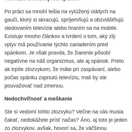
Po práci sa mnohí tešia na vytúžený oddych na
gauči, ktorý si skracujú, spríjemňujú a obzvláštňujú
sledovaním televízie alebo hraním sa na mobile.
Existuje mnoho článkov a tvrdení o tom, aký zlý
vplyv má používanie týchto zariadením pred
spánkom. Je však pravda, že žiarenie pôsobí
negatívne na náš organizmus, ale aj spánok. Preto
ak trpíte zlozvykom, že máte pri zaspávaní, alebo
počas spánku zapnutú televíziu, mali by ste
pouvažovať nad zmenou.
Nedochvíľnosť a meškanie
Ste si vedomí tohto zlozvyku? Večne na vás musia
čakať, nedokážete prísť načas? Áno, aj toto je jeden
zo zlozvykov, avšak, hovorí sa, že väčšinou