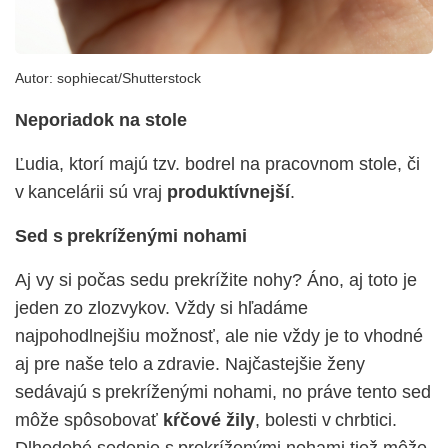
Autor:
sophiecat/Shutterstock
Neporiadok na stole
Ľudia, ktorí majú tzv. bodrel na pracovnom stole, či
v kancelárii sú vraj
produktívnejší
.
Sed s prekríženými nohami
Aj vy si počas sedu prekrížite nohy? Áno, aj toto je
jeden zo zlozvykov. Vždy si hľadáme
najpohodlnejšiu možnosť, ale nie vždy je to vhodné
aj pre naše telo a zdravie. Najčastejšie ženy
sedávajú s prekríženými nohami, no práve tento sed
môže spôsobovať
kŕčové žily
, bolesti v chrbtici.
Dlhodobé sedenie s prekríženými nohami tiež môže