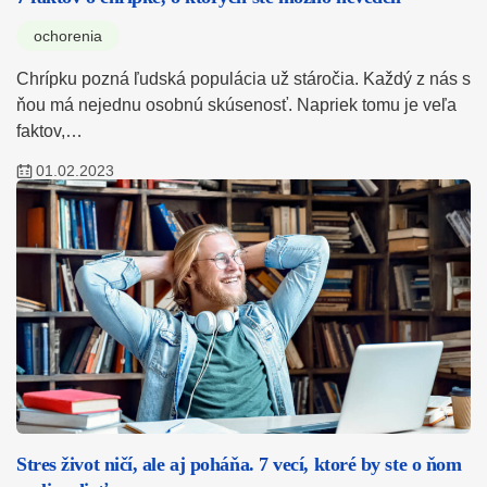
ochorenia
Chrípku pozná ľudská populácia už stáročia. Každý z nás s
ňou má nejednu osobnú skúsenosť. Napriek tomu je veľa
faktov,…
01.02.2023
Stres život ničí, ale aj poháňa. 7 vecí, ktoré by ste o ňom