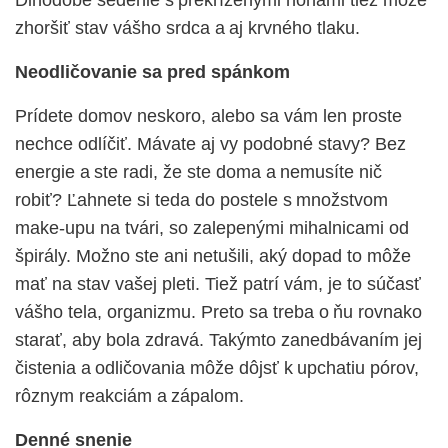
zhoršiť stav vášho srdca a aj krvného tlaku.
Neodličovanie sa pred spánkom
Prídete domov neskoro, alebo sa vám len proste
nechce odlíčiť. Mávate aj vy podobné stavy? Bez
energie a ste radi, že ste doma a nemusíte nič
robiť? Ľahnete si teda do postele s množstvom
make-upu na tvári, so zalepenými mihalnicami od
špirály. Možno ste ani netušili, aký dopad to môže
mať na stav vašej pleti. Tiež patrí vám, je to súčasť
vášho tela, organizmu. Preto sa treba o ňu rovnako
starať, aby bola zdravá. Takýmto zanedbávaním jej
čistenia a odličovania môže dôjsť k upchatiu pórov,
rôznym reakciám a zápalom.
Denné snenie