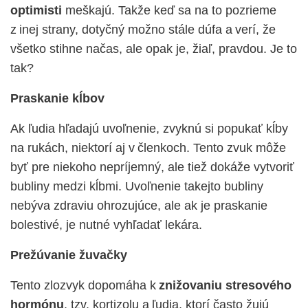
optimisti
meškajú. Takže keď sa na to pozrieme
z inej strany, dotyčný možno stále dúfa a verí, že
všetko stihne načas, ale opak je, žiaľ, pravdou. Je to
tak?
Praskanie kĺbov
Ak ľudia hľadajú uvoľnenie, zvyknú si popukať kĺby
na rukách, niektorí aj v členkoch. Tento zvuk môže
byť pre niekoho nepríjemný, ale tiež dokáže vytvoriť
bubliny medzi kĺbmi. Uvoľnenie takejto bubliny
nebýva zdraviu ohrozujúce, ale ak je praskanie
bolestivé, je nutné vyhľadať lekára.
Prežúvanie žuvačky
Tento zlozvyk dopomáha k
znižovaniu stresového
hormónu
, tzv. kortizolu a ľudia, ktorí často žujú