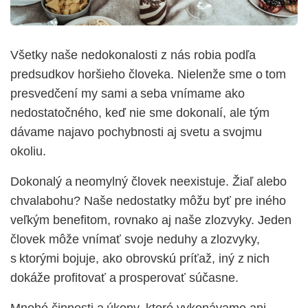
Všetky naše nedokonalosti z nás robia podľa
predsudkov horšieho človeka. Nielenže sme o tom
presvedčení my sami
a seba vnímame ako
nedostatočného, keď nie sme dokonalí, ale tým
dávame najavo pochybnosti aj svetu a svojmu
okoliu.
Dokonalý a neomylný človek neexistuje. Žiaľ alebo
chvalabohu? Naše nedostatky môžu byť pre iného
veľkým benefitom, rovnako aj naše zlozvyky. Jeden
človek môže vnímať svoje neduhy a zlozvyky,
s ktorými bojuje, ako obrovskú príťaž, iný z nich
dokáže profitovať a prosperovať súčasne.