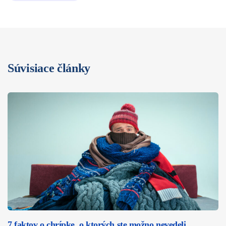
Súvisiace články
7 faktov o chrípke, o ktorých ste možno nevedeli