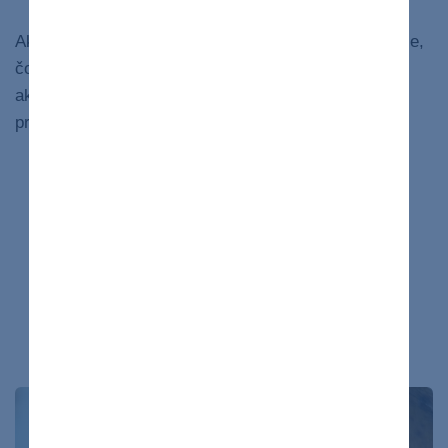
Ako sme už vyššie uviedli, niekedy pečeň zlyhá náhle,
čo je známe ako
akútne zlyhanie pečene
. Ľudia s
akútnym zlyhaním pečene môžu mať nasledujúce
príznaky:
krvácanie,
zmeny v duševnom stave,
zatuchnutý alebo sladký dychový zápach,
problémy s pohybom,
stratu chuti do jedla,
celkový pocit nevoľnosti,
žltačku.