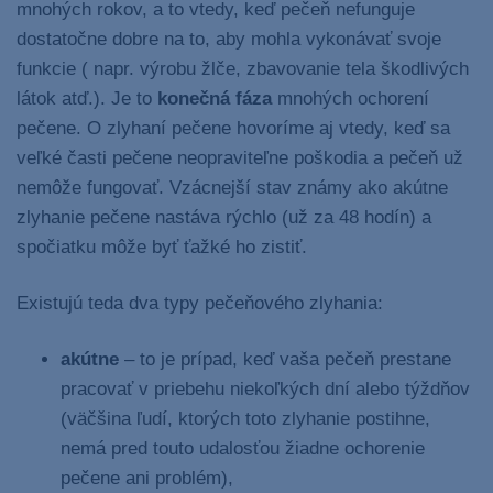
mnohých rokov, a to vtedy, keď pečeň nefunguje
dostatočne dobre na to, aby mohla vykonávať svoje
funkcie ( napr. výrobu žlče, zbavovanie tela škodlivých
látok atď.). Je to
konečná fáza
mnohých ochorení
pečene. O zlyhaní pečene hovoríme aj vtedy, keď sa
veľké časti pečene neopraviteľne poškodia a pečeň už
nemôže fungovať. Vzácnejší stav známy ako akútne
zlyhanie pečene nastáva rýchlo (už za 48 hodín) a
spočiatku môže byť ťažké ho zistiť.
Existujú teda dva typy pečeňového zlyhania:
akútne
– to je prípad, keď vaša pečeň prestane
pracovať v priebehu niekoľkých dní alebo týždňov
(väčšina ľudí, ktorých toto zlyhanie postihne,
nemá pred touto udalosťou žiadne ochorenie
pečene ani problém),