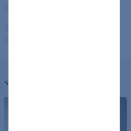
ochorenia
Zdieľať
článok
cukrovka
malátnosť
obezita
pečeň
slabosť
steatóza
únava
Súvisiace články