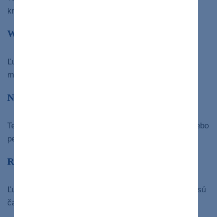
kryštálov oxalátu vápenatého močom.
Wilsonova choroba
Ľudia s touto zriedkavou dedičnou chorobou majú v
mozgu a pečeni príliš veľa medi.
Nedostatok alfa-1 antitrypsínu
Tento genetický stav môže viesť k ochoreniu pľúc alebo
pečene.
Rakovina pečene
Ľudia s dlhodobou hepatitídou B alebo hepatitídou C sú
často postihnutí práve týmto typom rakoviny.