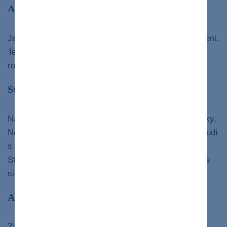
Adenóm pečene
Je to výskyt benígnych nádorov na inak zdravej pečeni.
Tento stav často postihuje ženy vo veku 20 až 44
rokov.
Stukovatenie pečene
Na vašej pečeni sa môžu hromadiť extra tukové bunky.
Nealkoholické stukovatenie pečene často postihuje ľudí
s nadváhou, obezitou alebo vysokým cholesterolom.
Stukovatenie pečene súvisiace s alkoholom postihuje
silných konzumentov tejto látky.
Alkoholická hepatitída
Zápal pečene, ktorý je dôsledkom silného alebo