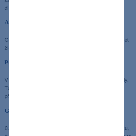
dlhodobého pitia.
Alagilleho syndróm
Genetická porucha, ktorá má za následok menší počet
žlčových ciest v pečeni, ako je obvyklé.
Primárna biliárna cholangitída
V priebehu času táto choroba ničí vaše malé žlčovody.
Túto chorobu však stále môžete poznať podľa jej
pôvodného názvu, a to primárna biliárna cirhóza.
Galaktozémia
Ľudia s týmto ochorením nevedia spracovať galaktózu,