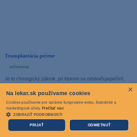
Transplantácia pečene
ochorenia
Je to chirurgický zákrok, pri ktorom sa odstraňujepečeň,
ktorá už nefunguje správne (zlyhanie pečene) a nahradí ju
×
Na lekar.sk používame cookies
zdravou od žijúceho…
Cookies používame pre správne fungovanie webu, štatistické a
10.06.2019
marketingové účely.
Prečítať viac
ZOBRAZIŤ PODROBNOSTI
PRIJAŤ
ODMIETNUŤ