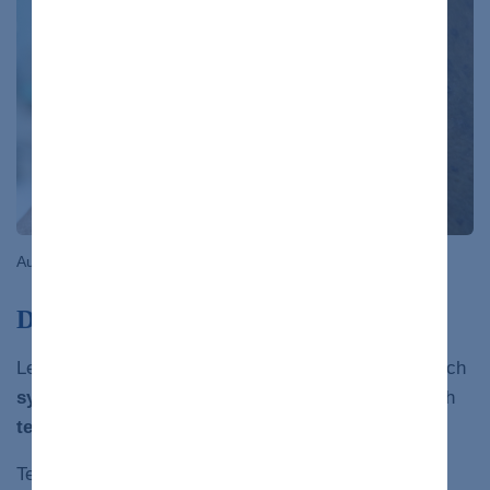
Autor: Casa nayafana/Shutterstock.com
Diagnostika
Lekár diagnostikuje zlyhanie pečene na základe vašich
symptómov
, vašej
anamnézy
a výsledkov viacerých
testov
.
Testy a postupy používané na diagnostiku zlyhania