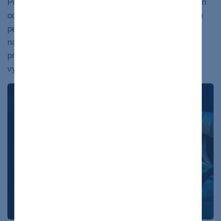
Počas transplantačnej chirurgie nahradí zdravá pečeň
od živého alebo zosnulého darcu poškodenú či chorú
pečeň. Niektoré transplantačné centrá sú schopné
nahradiť poškodenú pečeň časťou zdravej pečene,
pretože pečeň sa môže regenerovať alebo znova
vyrásť.