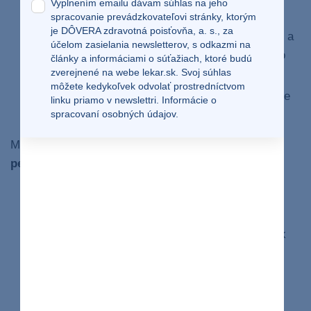
Vyplnením emailu dávam súhlas na jeho
spracovanie prevádzkovateľovi stránky, ktorým
chemických látok (vrátane určitých antibiotík,
je DÔVERA zdravotná poisťovňa, a. s., za
antidepresív, liekov proti záchvatom, hormónov a
účelom zasielania newsletterov, s odkazmi na
antifungálnych liekov) alebo byliniek (extrakt zo
články a informáciami o súťažiach, ktoré budú
zverejnené na webe
lekar.sk
. Svoj súhlas
zeleného čaju a kava),
môžete kedykoľvek odvolať prostredníctvom
metabolickými alebo cievnymi poruchami, ako je
linku priamo v newslettri.
Informácie o
spracovaní osobných údajov.
Wilsonova choroba či autoimunitná hepatitída .
Medzi najčastejšie
príčiny chronického zlyhania
pečene
patrí:
hepatitída B: opuchne vám pečeň a prestane
fungovať tak, ako by mala,
hepatitída C: ak ju máte dlhodobo, môže viesť k
cirhóze,
dlhodobá konzumácia alkoholu: vedie tiež k
cirhóze,