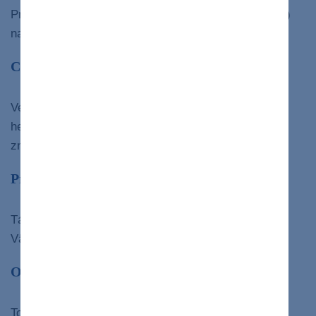
Pri tomto type imunitný systém vášho tela (nie vírus)
napáda vašu pečeň a spôsobuje v nej zápal.
Cirhóza
Veci, ako je dlhoročné pitie alkoholu alebo jazva po
hepatitíde, môžu vašej pečeni sťažiť alebo dokonca
znemožniť prácu.
Primárna sklerotizujúca cholangitída
Táto choroba pomaly poškodzuje vaše žlčové cesty.
Väčšinou postihuje mladých mužov.
Oxalóza
To je prípad, keď sa vaše obličky nedokážu zbaviť