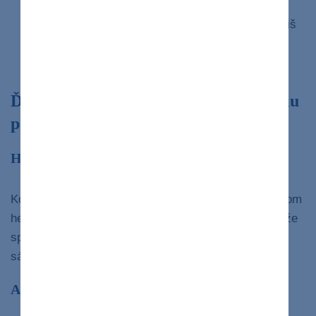
hemochromatóza: táto dedičná porucha
spôsobuje, že vaše telo absorbuje a ukladá príliš
veľa železa – to sa môže hromadiť v pečeni a
spôsobiť cirhózu.
Ďalšie stavy, ktoré môžu viesť k zlyhaniu
pečene:
Hepatitída A
Kontakt s jedlom alebo vodou kontaminovanou vírusom
hepatitídy A alebo s osobou infikovanou vírusom môže
spôsobiť zápal pečene. Tento typ zvyčajne zmizne
sám.
Autoimunitná hepatitída