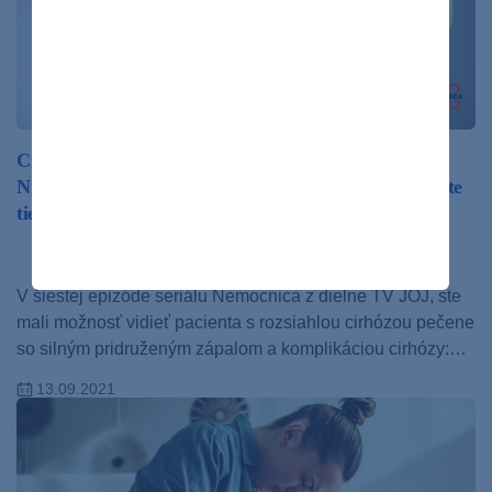
Cirhózu pečene si väčšina ľudí spája s alkoholizmom.
Nie je to však jediný faktor ktorý ju spôsobuje. Poznáte
tie ďalšie?
ochorenia
V šiestej epizóde seriálu Nemocnica z dielne TV JOJ, ste
mali možnosť vidieť pacienta s rozsiahlou cirhózou pečene
so silným pridruženým zápalom a komplikáciou cirhózy:…
13.09.2021