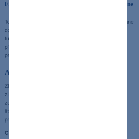
Fáza 4: Koncové štádium zlyhania/choroby pečene
Toto je zastrešujúci termín pre niekoľko stavov, vrátane
opuchnutej pečene, vnútorného krvácania, straty
funkcie obličiek, tekutiny v bruchu a problémov s
pľúcami. Vyriešiť tento stav môže iba transplantácia
pečene.
Aké sú príznaky zlyhania pečene?
Zlyhanie pečene sa môže vyvíjať
roky
. Príznaky
zlyhania pečene často vyzerajú ako príznaky iných
zdravotných stavov, ktoré môžu v počiatočných
štádiách sťažiť diagnostiku. Príznaky sa zhoršujú,
pretože vaša poškodená pečeň je stále slabšia.
Chronické zlyhanie pečene
, ku ktorému dochádza