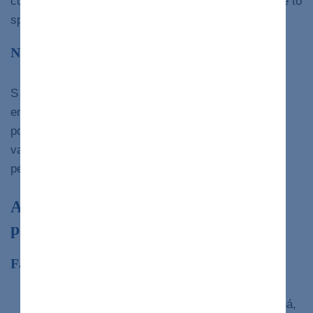
cukor nachádzajúci sa v mnohých potravinách. Môže to
spôsobiť poškodenie pečene.
Nedostatok lyzozomálnej kyslej lipázy
S týmto genetickým stavom nemôžete produkovať
enzým nazývaný lyzozomálna kyslá lipáza, ktorý
pomáha vášmu telu rozkladať tuky a cholesterol vo
vašich bunkách. V dôsledku toho tuky zostávajú v
pečeni a spôsobujú poškodenie.
Ako prebieha progresia ochorenia
pečene?
Fáza 1: Zápal
V počiatočných štádiách je vaša pečeň zapálená,