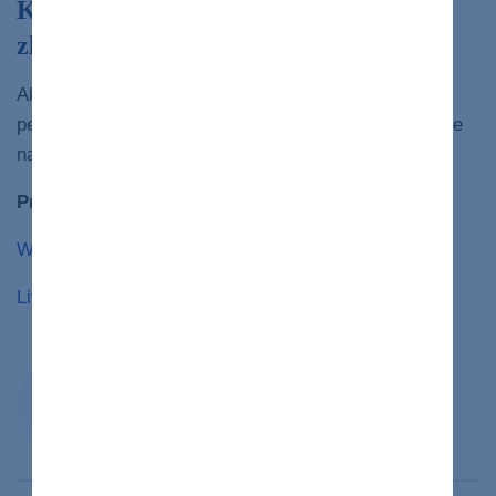
Kedy mám zavolať lekárovi o možnom
zlyhaní pečene?
Ak sa u vás objavia akékoľvek príznaky zlyhania
pečene,
ihneď
kontaktujte svojho lekára alebo choďte
na pohotovosť.
Pri písaní tohto článku boli použité tieto zdroje:
What Is Liver Failure?
Liver Failure
Redakcia portálu lekar.sk
Redakčný tím v spolupráci s lekármi,
medikmi, psychológmi, výživovými
špecialistami a ďalšími odborníkmi.