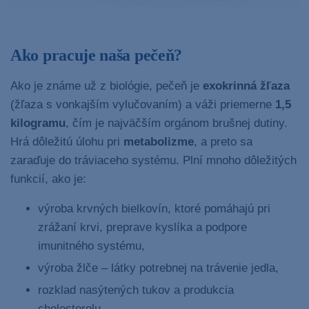
Ako pracuje naša pečeň?
Ako je známe už z biológie, pečeň je
exokrinná žľaza
(žľaza s vonkajším vylučovaním) a váži priemerne
1,5
kilogramu
, čím je najväčším orgánom brušnej dutiny.
Hrá dôležitú úlohu pri
metabolizme
, a preto sa
zaraďuje do tráviaceho systému. Plní mnoho dôležitých
funkcií, ako je:
výroba krvných bielkovín, ktoré pomáhajú pri
zrážaní krvi, preprave kyslíka a podpore
imunitného systému,
výroba žlče – látky potrebnej na trávenie jedla,
rozklad nasýtených tukov a produkcia
cholesterolu,