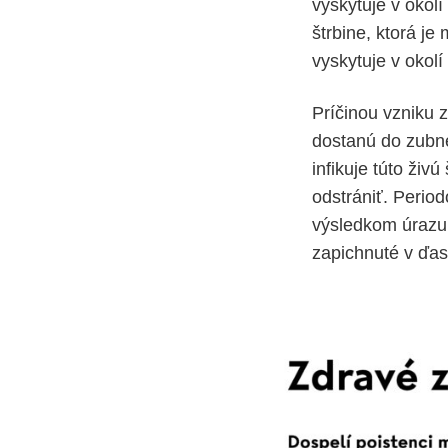
vyskytuje v okol
štrbine, ktorá j
vyskytuje v okolí
Príčinou vzniku 
dostanú do zubnej
infikuje túto živ
odstrániť. Perio
výsledkom úrazu.
zapichnuté v ďasn