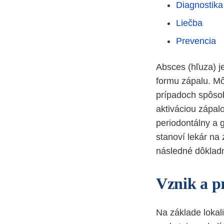
Diagnostika
Liečba
Prevencia
Absces (hľuza) j
formu zápalu. Mô
prípadoch spôsob
aktiváciou zápal
periodontálny a g
stanoví lekár na
následné dôkladn
Vznik a p
Na základe lokal