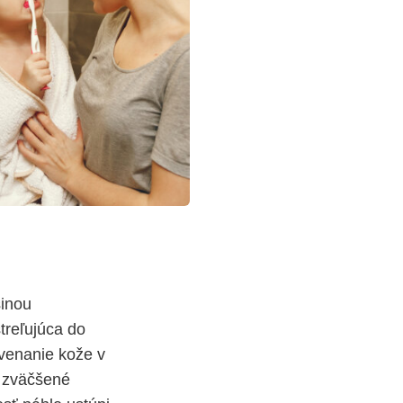
šinou
treľujúca do
rvenanie kože v
, zväčšené