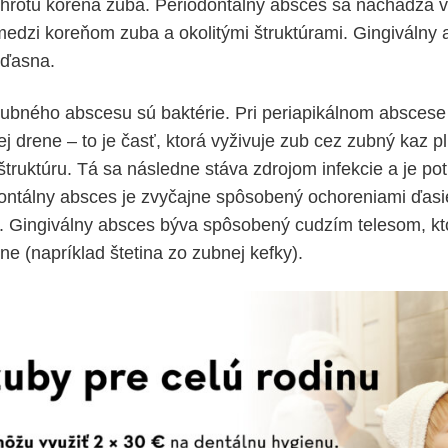
í hrotu koreňa zuba. Periodontálny absces sa nachádza v
e medzi koreňom zuba a okolitými štruktúrami. Gingiválny
 ďasna.
zubného abscesu sú baktérie. Pri periapikálnom abscese
 drene – to je časť, ktorá vyživuje zub cez zubný kaz pl
ú štruktúru. Tá sa následne stáva zdrojom infekcie a je po
dontálny absces je zvyčajne spôsobený ochoreniami ďasi
 Gingiválny absces býva spôsobený cudzím telesom, kto
e (napríklad štetina zo zubnej kefky).