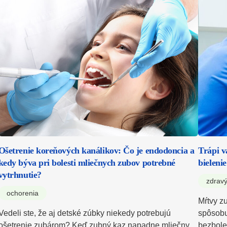
Ošetrenie koreňových kanálikov: Čo je endodoncia a
Trápi v
kedy býva pri bolesti mliečnych zubov potrebné
bielenie
vytrhnutie?
zdravý
ochorenia
Mŕtvy z
Vedeli ste, že aj detské zúbky niekedy potrebujú
spôsobu
ošetrenie zubárom? Keď zubný kaz napadne mliečny
bezbole