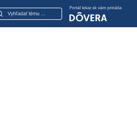
Portál lekar.sk vám prináša