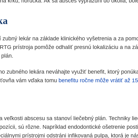
 na krku, horúčka. Ak sa absces vyprázdni do okolia, bol
ka
 zubný lekár na základe klinického vyšetrenia a za pom
 RTG prístroja pomôže odhaliť presnú lokalizáciu a na z
 plán.
ho zubného lekára neváhajte využiť benefit, ktorý ponúk
sťovňa vám vďaka tomu
benefitu ročne môže vrátiť až 1
a veľkosti abscesu sa stanoví liečebný plán. Techniky li
spozícii, sú rôzne. Napríklad endodontické ošetrenie pos
ciálnymi prístrojmi odstráni infikovaná pulpa, ktorá je n