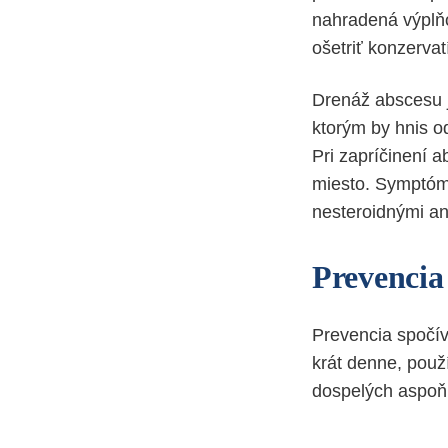
nahradená výplňo
ošetriť konzervat
Drenáž abscesu j
ktorým by hnis od
Pri zapríčinení a
miesto. Symptómy
nesteroidnými ant
Prevencia
Prevencia spočíva
krát denne, použ
dospelých aspoň 