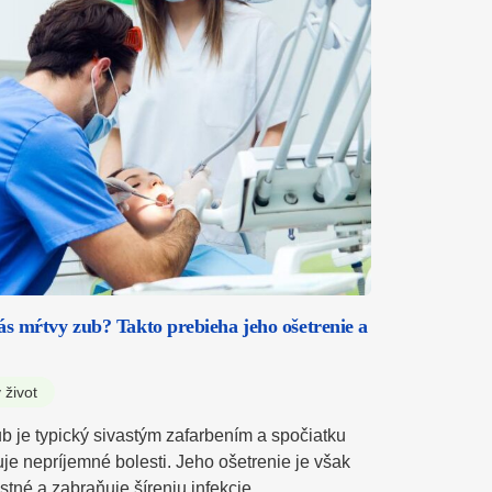
ás mŕtvy zub? Takto prebieha jeho ošetrenie a
 život
ub je typický sivastým zafarbením a spočiatku
je nepríjemné bolesti. Jeho ošetrenie je však
stné a zabraňuje šíreniu infekcie…