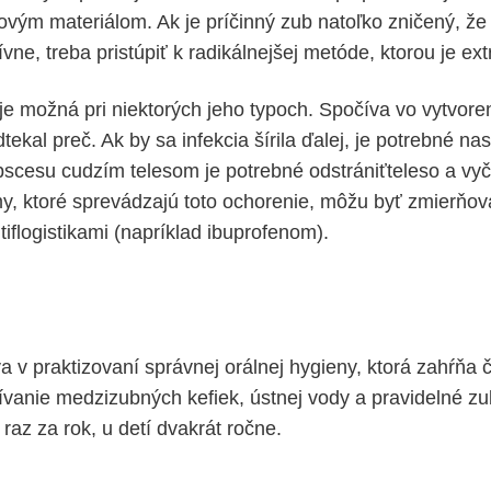
vým materiálom. Ak je príčinný zub natoľko zničený, ž
ívne, treba pristúpiť k radikálnejšej metóde, ktorou je ext
e možná pri niektorých jeho typoch. Spočíva vo vytvore
tekal preč. Ak by sa infekcia šírila ďalej, je potrebné nas
bscesu cudzím telesom je potrebné odstrániťteleso a vyči
, ktoré sprevádzajú toto ochorenie, môžu byť zmierňo
iflogistikami (napríklad ibuprofenom).
 v praktizovaní správnej orálnej hygieny, ktorá zahŕňa č
ívanie medzizubných kefiek, ústnej vody a pravidelné zu
raz za rok, u detí dvakrát ročne.