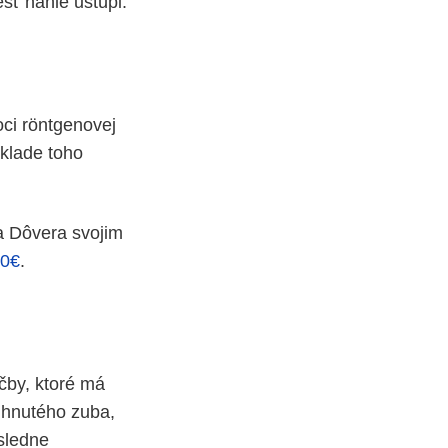
esť náhle ustúpi.
oci röntgenovej
áklade toho
a Dôvera svojim
50€
.
ečby, ktoré má
tihnutého zuba,
ásledne