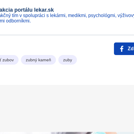
kcia portálu lekar.sk
kčný tím v spolupráci s lekármi, medikmi, psychológmi, výživov
ími odborníkmi.
Zd
ť zubov
zubný kameň
zuby