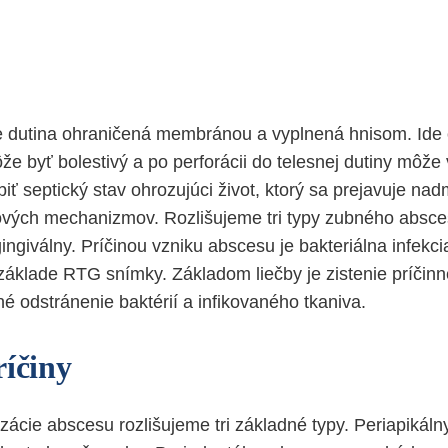
e dutina ohraničená membránou a vyplnená hnisom. Ide 
že byť bolestivý a po perforácii do telesnej dutiny môže
iť septický stav ohrozujúci život, ktorý sa prejavuje na
ových mechanizmov. Rozlišujeme tri typy zubného absces
ingiválny. Príčinou vzniku abscesu je bakteriálna infekc
 základe RTG snímky. Základom liečby je zistenie príčin
é odstránenie baktérií a infikovaného tkaniva.
ríčiny
izácie abscesu rozlišujeme tri základné typy. Periapikál