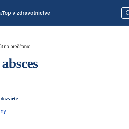
a
Top v zdravotníctve
t na prečítanie
absces
 dozviete
iny