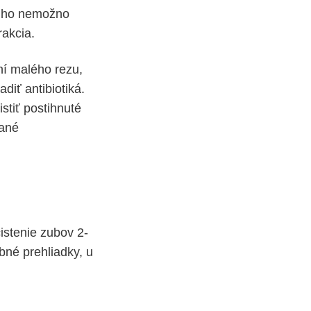
e ho nemožno
rakcia.
ní malého rezu,
adiť antibiotiká.
stiť postihnuté
vané
istenie zubov 2-
bné prehliadky, u