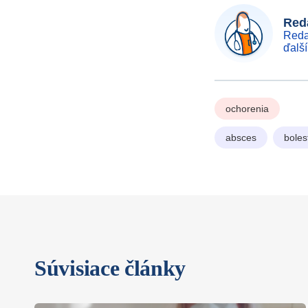
Reda
Reda
ďalš
ochorenia
absces
boles
Súvisiace články