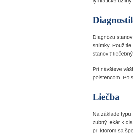
lymfatické uzliny
Diagnosti
Diagnózu stanoví
snímky. Použitie
stanoviť liečebný
Pri návšteve váš
poistencom. Poi
Liečba
Na základe typu 
zubný lekár k di
pri ktorom sa špe