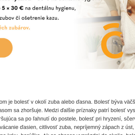
m je bolesť v okolí zuba alebo ďasna. Bolesť býva väč
asom sa zhoršuje. Medzi ďalšie príznaky patrí bolesť vys
šujúca sa po ľahnutí do postele, bolesť pri hryzení, sče
rvácanie ďasien, citlivosť zuba, nepríjemný zápach z úst