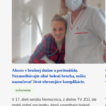
Absces v brušnej dutine a peritonitída.
Nezanedbávajte silné bolesti brucha, môžu
naznačovať život ohrozujúce komplikácie.
ochorenia
V 17. dieli seriálu Nemocnica, z dielne TV JOJ, ste
mohli vidieť pacientku, ktorá zanedbala bolesti