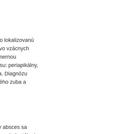
o lokalizovanú
 vo vzácnych
dmernou
u: periapikálny,
ia. Diagnózu
ného zuba a
ny absces sa