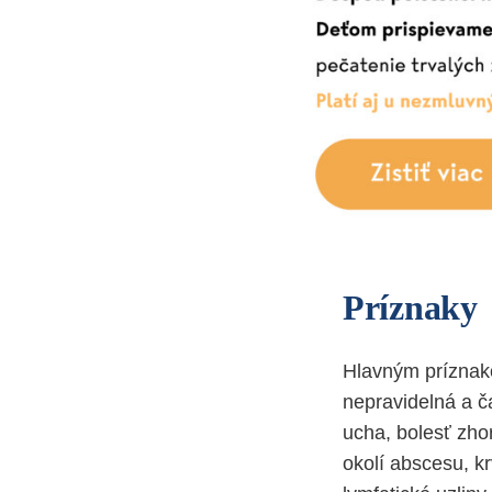
Príznaky
Hlavným príznako
nepravidelná a č
ucha, bolesť zhor
okolí abscesu, k