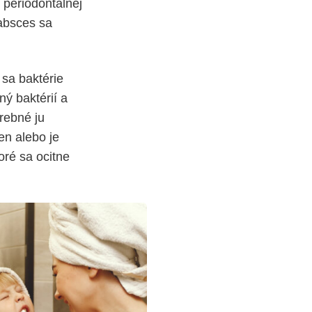
 periodontálnej
 absces sa
 sa baktérie
ný baktérií a
trebné ju
en alebo je
ré sa ocitne