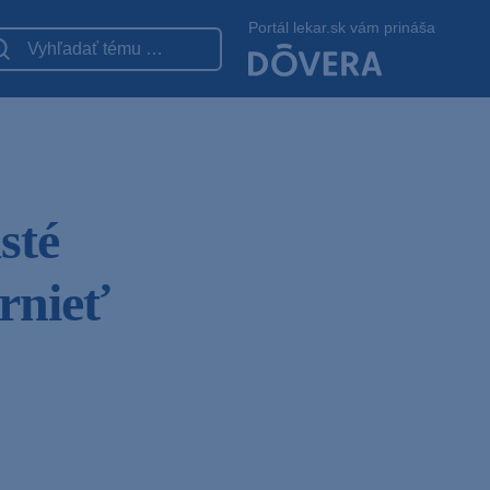
Portál lekar.sk vám prináša
sté
ornieť