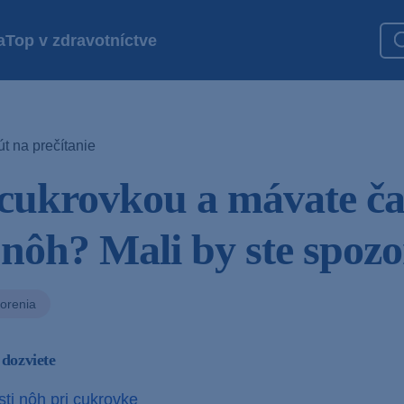
a
Top v zdravotníctve
t na prečítanie
 cukrovkou a mávate ča
i nôh? Mali by ste spoz
orenia
 dozviete
sti nôh pri cukrovke