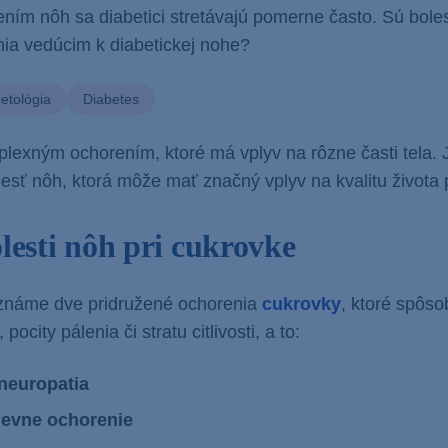
ením nôh sa diabetici stretávajú pomerne často. Sú bole
ia vedúcim k diabetickej nohe?
etológia
Diabetes
lexným ochorením, ktoré má vplyv na rôzne časti tela. 
olesť nôh, ktorá môže mať značný vplyv na kvalitu života
lesti nôh pri cukrovke
 známe dve pridružené ochorenia
cukrovky
, ktoré spôso
pocity pálenia či stratu citlivosti, a to:
 neuropatia
cievne ochorenie