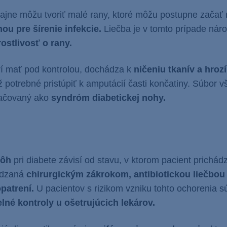
ajne môžu tvoriť malé rany, ktoré môžu postupne začať 
ou pre šírenie infekcie.
Liečba je v tomto prípade nár
rostlivosť o rany.
í mať pod kontrolou, dochádza k
ničeniu tkanív a hrozí
ž potrebné pristúpiť k amputácií časti končatiny. Súbor v
načovaný ako
syndróm diabetickej nohy.
nôh
pri diabete závisí od stavu, v ktorom pacient prichádz
ádzaná
chirurgickým zákrokom, antibiotickou liečbo
patrení.
U pacientov s rizikom vzniku tohto ochorenia s
elné kontroly u ošetrujúcich lekárov.