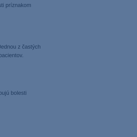
sti príznakom
Jednou z častých
 pacientov.
bujú bolesti