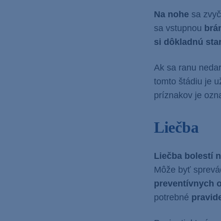
Na nohe
sa zvyč
sa vstupnou
brán
si dôkladnú sta
Ak sa ranu nedar
tomto štádiu je u
príznakov je oz
Liečba
Liečba bolestí 
Môže byť sprev
preventívnych o
potrebné
pravid