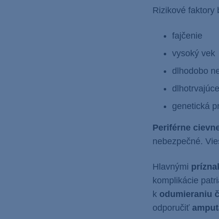
Rizikové faktory 
fajčenie
vysoký vek
dlhodobo ne
dlhotrvajúc
genetická p
Periférne cievn
nebezpečné. Vie
Hlavnými
prízn
komplikácie patr
k
odumieraniu č
odporučiť
amput