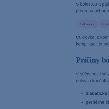
S bolesťou a pál
progresu ochoren
Cukrovka
Diab
Cukrovka je komp
komplikácií je b
Príčiny bo
V súčasnosti sú
dolných končatín, 
diabetická
periférne 