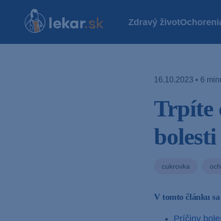
Zdravý život
Ochoreni
16.10.2023 • 6 minú
Trpíte
bolest
cukrovka
och
V tomto článku sa
Príčiny bole