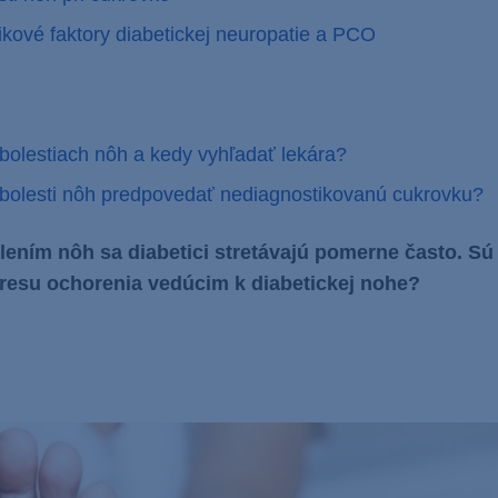
zikové faktory diabetickej neuropatie a PCO
 bolestiach nôh a kedy vyhľadať lekára?
olesti nôh predpovedať nediagnostikovanú cukrovku?
lením nôh sa diabetici stretávajú pomerne často. Sú 
resu ochorenia vedúcim k diabetickej nohe?