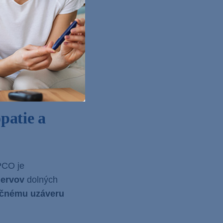
ené
ochorení
no niekedy
ľavá bolesť pri
patie a
PCO je
nervov
dolných
očnému uzáveru