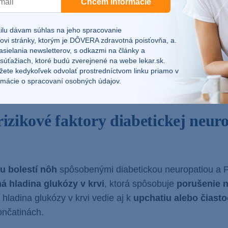
Chcem informácie
 nohách. Poškodenie ciev je aj v tomto prípade spôsob
nou hladinou glukózy v krvi.
Zmeny si však pri tomto 
lu dávam súhlas na jeho spracovanie
úť už aj
voľným okom.
ovi stránky, ktorým je DÔVERA zdravotná poisťovňa, a.
asielania newsletterov, s odkazmi na články a
rneho cievneho ochorenia
môžu byť veľmi nenápadné, 
 súťažiach, ktoré budú zverejnené na webe
lekar.sk
.
žete kedykoľvek odvolať prostredníctvom linku priamo v
pohľad. Prejaviť sa môžu ako
zmeny zafarbenia nôh, pich
rmácie o spracovaní osobných údajov.
 vytratí až v pokoji,
pálenie nôh
či
studené nohy
.
rizikové faktory diabetickej neuro
u bolestí nôh
spôsobenými diabetickou neuropatiou a 
á hladina glukózy v krvi
, ktorá spôsobuje
porušenie 
hladina glukózy v krvi vedie aj k
upchatiu alebo čiast
ončatinách.