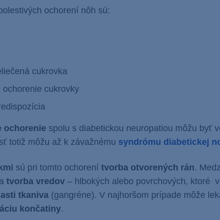
bolestivých ochorení nôh sú:
liečená cukrovka
e ochorenie cukrovky
redispozícia
e ochorenie
spolu s diabetickou neuropatiou môžu byť v
sť totiž môžu až k závažnému
syndrómu diabetickej n
akmi
sú pri tomto ochorení
tvorba otvorených rán
. Medz
ia
t
vorba vredov
– hlbokých alebo povrchových, ktoré 
asti tkaniva
(gangréne). V najhoršom prípade môže lek
áciu končatiny
.