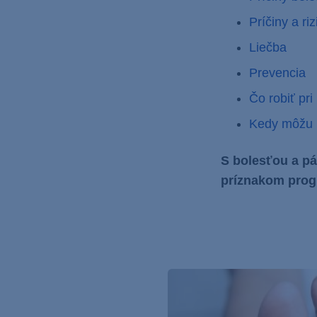
Príčiny a ri
Liečba
Prevencia
Čo robiť pri
Kedy môžu b
S bolesťou a pá
príznakom prog