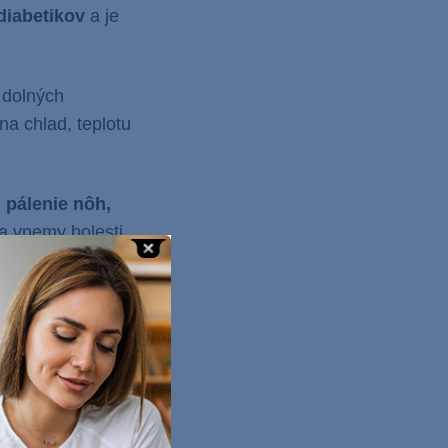
diabetikov
a je
 dolných
 na chlad, teplotu
,
pálenie nôh,
a vnemy bolesti.
ktorú
i
úplným