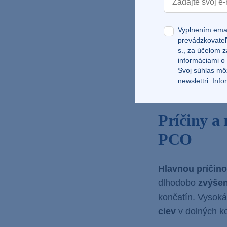
uzáverom ciev
v
dlhodobou
zvýše
Vyplnením emai
dokážeme všimn
prevádzkovateľ
s., za účelom z
Príznaky perifé
informáciami o
Svoj súhlas mô
viditeľné aj na 
newslettri.
Info
chôdzi
, ktorá sa
Príčiny a 
PCO
Hlavnou príčino
dlhodobo
zvýšen
končatín. Vysoká 
ciev
v dolných k