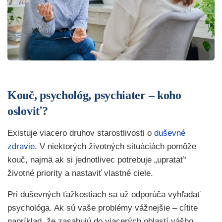
Kouč, psychológ, psychiater – koho
osloviť?
Existuje viacero druhov starostlivosti o
duševné
zdravie
. V niektorých životných situáciách pomôže
kouč, najmä ak si jednotlivec potrebuje „upratať“
životné priority a nastaviť vlastné ciele.
Pri duševných ťažkostiach sa už odporúča vyhľadať
psychológa. Ak sú vaše problémy vážnejšie – cítite
napríklad, že zasahujú do viacerých oblastí vášho