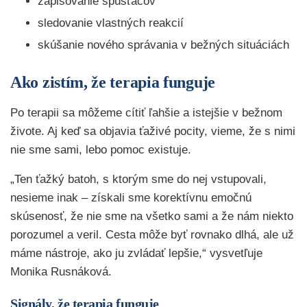
zapisovanie spúšťačov
sledovanie vlastných reakcií
skúšanie nového správania v bežných situáciách
Ako zistím, že terapia funguje
Po terapii sa môžeme cítiť ľahšie a istejšie v bežnom
živote. Aj keď sa objavia ťaživé pocity, vieme, že s nimi
nie sme sami, lebo pomoc existuje.
„Ten ťažký batoh, s ktorým sme do nej vstupovali,
nesieme inak – získali sme korektívnu emočnú
skúsenosť, že nie sme na všetko sami a že nám niekto
porozumel a veril. Cesta môže byť rovnako dlhá, ale už
máme nástroje, ako ju zvládať lepšie,“ vysvetľuje
Monika Rusnáková.
Signály, že terapia funguje