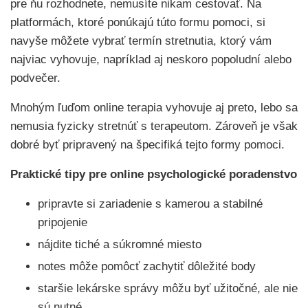
pre ňu rozhodnete, nemusíte nikam cestovať. Na
platformách, ktoré ponúkajú túto formu pomoci, si
navyše môžete vybrať termín stretnutia, ktorý vám
najviac vyhovuje, napríklad aj neskoro popoludní alebo
podvečer.
Mnohým ľuďom online terapia vyhovuje aj preto, lebo sa
nemusia fyzicky stretnúť s terapeutom. Zároveň je však
dobré byť pripravený na špecifiká tejto formy pomoci.
Praktické tipy pre online psychologické poradenstvo
pripravte si zariadenie s kamerou a stabilné
pripojenie
nájdite tiché a súkromné miesto
notes môže pomôcť zachytiť dôležité body
staršie lekárske správy môžu byť užitočné, ale nie
sú nutné