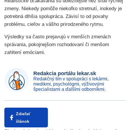
Realistické očakávania sú dôležitejšie než sľub rýchlej
zmeny. Niekedy pomôže niekoľko stretnutí, inokedy je
potrebná dlhšia spolupráca. Závisí to od povahy
problému, cieľov a vášho prirodzeného rytmu.
Výsledky sa často prejavujú v menších zmenách
správania, pokojnejšom rozhodovaní či menšom
zahltení emóciami.
Redakcia portálu lekar.sk
Redakčný tím v spolupráci s lekármi,
medikmi, psychológmi, výživovými
špecialistami a ďalšími odborníkmi.
Zdieľať
článok