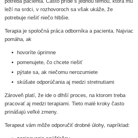
potreba pacienta. Často príde s jednou témou, ktorá mu
leží na srdci, v rozhovoroch sa však ukáže, že
potrebuje riešiť niečo hlbšie.
Terapia je spoločná práca odborníka a pacienta. Najviac
pomáha, ak
hovoríte úprimne
pomenujete, čo chcete riešiť
pýtate sa, ak niečomu nerozumiete
skúšate odporúčania aj medzi stretnutiami
Zároveň platí, že ide o dlhší proces, na ktorom treba
pracovať aj medzi terapiami. Tieto malé kroky často
prinášajú veľké zmeny.
Terapeut vám môže odporučiť drobné úlohy, napríklad: