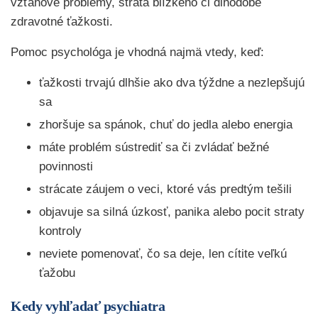
vzťahové problémy, strata blízkeho či dlhodobé
zdravotné ťažkosti.
Pomoc psychológa je vhodná najmä vtedy, keď:
ťažkosti trvajú dlhšie ako dva týždne a nezlepšujú
sa
zhoršuje sa spánok, chuť do jedla alebo energia
máte problém sústrediť sa či zvládať bežné
povinnosti
strácate záujem o veci, ktoré vás predtým tešili
objavuje sa silná úzkosť, panika alebo pocit straty
kontroly
neviete pomenovať, čo sa deje, len cítite veľkú
ťažobu
Kedy vyhľadať psychiatra