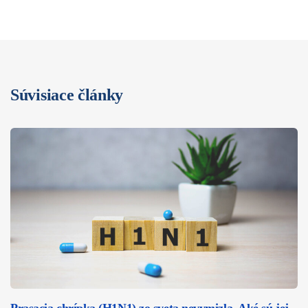
Súvisiace články
Prasacia chrípka (H1N1) zo sveta nevymizla. Aké sú jej