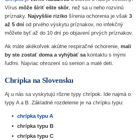
Vírus
môže šíriť ešte skôr
, než sa u neho rozvinú
príznaky.
Najvyššie riziko
šírenia ochorenia je však
3
až 5 dní
od prvého výskytu príznakov, no infekčný
môžete byť až do 10 dní po objavení prvých príznakov.
Ak máte akékoľvek akútne respiračné ochorenie,
mali
by ste zostať doma a vyhýbať sa
kontaktu s inými
ľuďmi. Najviac ohrození sú seniori a malé deti.
Chrípka na Slovensku
Aj u nás sa vyskytujú rôzne typy chrípok. Ide najmä o
typy A a B. Základné rozdelenie je na chrípku typu:
chrípka typu A
chrípka typu B
chrípka typu C