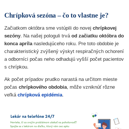
Chrípková sezóna – čo to vlastne je?
Začiatkom októbra sme vstúpili do novej
chrípkovej
sezóny
. Na našej pologuli trvá
od začiatku októbra do
konca apríla
nasledujúceho roku. Pre toto obdobie je
charakteristický zvýšený výskyt respiračných ochorení
a odborníci počas neho odhadujú vyšší počet pacientov
s chrípkou.
Ak počet prípadov prudko narastá na určitom mieste
počas
chrípkového obdobia
, môže vzniknúť rôzne
veľká
chrípková epidémia
.