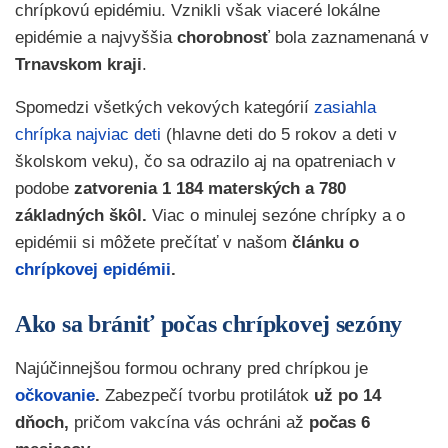
chrípkovú epidémiu. Vznikli však viaceré lokálne
epidémie a najvyššia
chorobnosť
bola zaznamenaná v
Trnavskom kraji
.
Spomedzi všetkých vekových kategórií
zasiahla
chrípka najviac deti
(hlavne deti do 5 rokov a deti v
školskom veku), čo sa odrazilo aj na opatreniach v
podobe
zatvorenia 1 184 materských a 780
základných škôl.
Viac o minulej sezóne chrípky a o
epidémii si môžete prečítať v našom
článku o
chrípkovej epidémii
.
Ako sa brániť počas chrípkovej sezóny
Najúčinnejšou formou ochrany pred chrípkou je
očkovanie
.
Zabezpečí tvorbu protilátok
už po 14
dňoch,
pričom vakcína vás ochráni až
počas 6