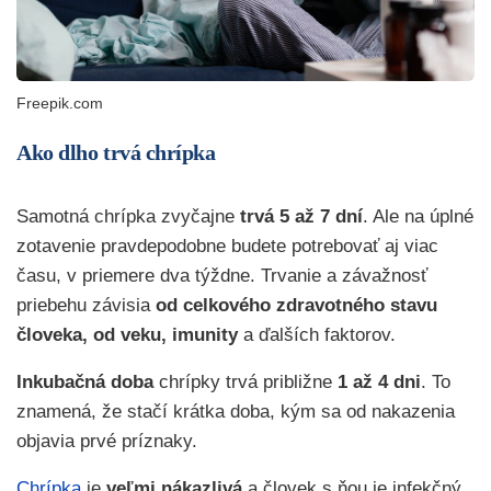
Freepik.com
Ako dlho trvá chrípka
Samotná chrípka zvyčajne
trvá 5 až 7 dní
. Ale na úplné
zotavenie pravdepodobne budete potrebovať aj viac
času, v priemere dva týždne. Trvanie a závažnosť
priebehu závisia
od celkového zdravotného stavu
človeka, od veku, imunity
a ďalších faktorov.
Inkubačná doba
chrípky trvá približne
1 až 4 dni
. To
znamená, že stačí krátka doba, kým sa od nakazenia
objavia prvé príznaky.
Chrípka
je
veľmi nákazlivá
a človek s ňou je infekčný.