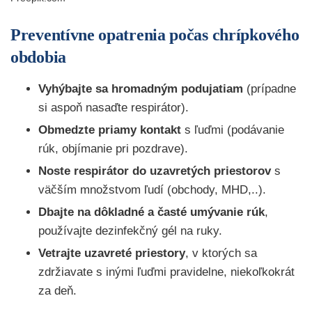
Preventívne opatrenia počas chrípkového
obdobia
Vyhýbajte sa hromadným podujatiam
(prípadne
si aspoň nasaďte respirátor).
Obmedzte priamy kontakt
s ľuďmi (podávanie
rúk, objímanie pri pozdrave).
Noste respirátor do uzavretých priestorov
s
väčším množstvom ľudí (obchody, MHD,..).
Dbajte na dôkladné a časté umývanie rúk
,
používajte dezinfekčný gél na ruky.
Vetrajte uzavreté priestory
, v ktorých sa
zdržiavate s inými ľuďmi pravidelne, niekoľkokrát
za deň.