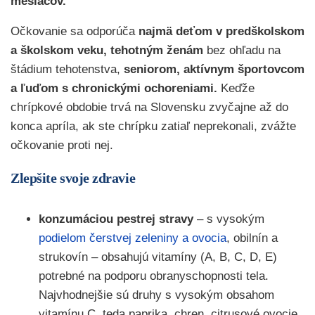
mesiacov.
Očkovanie sa odporúča
najmä deťom v predškolskom
a školskom veku, tehotným ženám
bez ohľadu na
štádium tehotenstva,
seniorom, aktívnym športovcom
a ľuďom s chronickými ochoreniami.
Keďže
chrípkové obdobie trvá na Slovensku zvyčajne až do
konca apríla, ak ste chrípku zatiaľ neprekonali, zvážte
očkovanie proti nej.
Zlepšite svoje zdravie
konzumáciou pestrej stravy
– s vysokým
podielom čerstvej zeleniny a ovocia
, obilnín a
strukovín – obsahujú vitamíny (A, B, C, D, E)
potrebné na podporu obranyschopnosti tela.
Najvhodnejšie sú druhy s vysokým obsahom
vitamínu C, teda paprika, chren, citrusové ovocie,