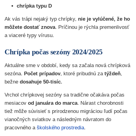
chrípka typu D
Ak vás trápi nejaký typ chrípky,
nie je vylúčené, že ho
môžete dostať znova
. Príčinou je rýchla premenlivosť
a viaceré typy vírusu.
Chrípka počas sezóny 2024/2025
Aktuálne sme v období, kedy sa začala nová chrípková
sezóna.
Počet prípadov
, ktoré pribudnú za
týždeň
,
bežne
dosahuje 50-tisíc.
Vrchol chrípkovej sezóny sa tradične očakáva počas
mesiacov
od januára do marca
. Nárast chorobnosti
tiež môže súvisieť s prirodzenou migráciou ľudí počas
vianočných sviatkov a následným návratom do
pracovného a
školského prostredia
.