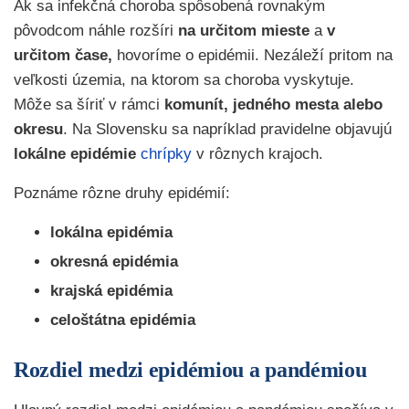
Ak sa infekčná choroba spôsobená rovnakým
pôvodcom náhle rozšíri
na určitom mieste
a
v
určitom čase,
hovoríme o epidémii. Nezáleží pritom na
veľkosti územia, na ktorom sa choroba vyskytuje.
Môže sa šíriť v rámci
komunít, jedného mesta alebo
okresu
. Na Slovensku sa napríklad pravidelne objavujú
lokálne epidémie
chrípky
v rôznych krajoch.
Poznáme rôzne druhy epidémií:
lokálna epidémia
okresná epidémia
krajská epidémia
celoštátna epidémia
Rozdiel medzi epidémiou a pandémiou