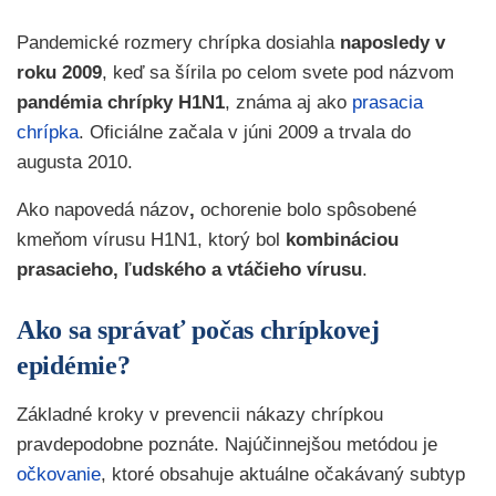
Pandemické rozmery chrípka dosiahla
naposledy v
roku 2009
, keď sa šírila po celom svete pod názvom
pandémia chrípky H1N1
, známa aj ako
prasacia
chrípka
. Oficiálne začala v júni 2009 a trvala do
augusta 2010.
Ako napovedá názov
,
ochorenie bolo spôsobené
kmeňom vírusu H1N1, ktorý bol
kombináciou
prasacieho, ľudského a vtáčieho vírusu
.
Ako sa správať počas chrípkovej
epidémie?
Základné kroky v prevencii nákazy chrípkou
pravdepodobne poznáte. Najúčinnejšou metódou je
očkovanie
, ktoré obsahuje aktuálne očakávaný subtyp