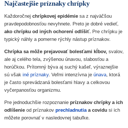
Najčastejšie príznaky chrípky
Každoročnej
chrípkovej epidémie
sa z najväčšou
pravdepodobnosťou nevyhnete. Preto je dobré vedieť,
ako chrípku od iných
ochorení odlíšiť.
Pre chrípku je
typický náhly a pomerne rýchly nástup príznakov.
Chrípka sa môže prejavovať bolesťami kĺbov,
svalov,
ale aj celého tela, zvýšenou únavou, slabosťou a
horúčkou. Prítomný býva aj suchý kašeľ, výraznejšie
sú však
iné príznaky
. Veľmi intenzívna je
únava
, ktorá
je často sprevádzaná bolesťami hlavy a celkovou
vyčerpanosťou organizmu.
Pre jednoduchšie rozpoznanie
príznakov
chrípky a ich
odlíšenie
od príznakov
prechladnutia
a covidu
si ich
môžete porovnať v nasledovnej tabuľke.