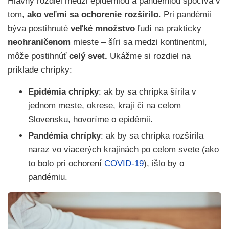
Hlavný rozdiel medzi epidémiou a pandémiou spočíva v
tom,
ako veľmi sa ochorenie rozšírilo
. Pri pandémii
býva postihnuté
veľké množstvo
ľudí na prakticky
neohraničenom
mieste – šíri sa medzi kontinentmi,
môže postihnúť
celý svet.
Ukážme si rozdiel na
príklade chrípky:
Epidémia chrípky
: ak by sa chrípka šírila v
jednom meste, okrese, kraji či na celom
Slovensku, hovoríme o epidémii.
Pandémia chrípky
: ak by sa chrípka rozšírila
naraz vo viacerých krajinách po celom svete (ako
to bolo pri ochorení
COVID-19
), išlo by o
pandémiu.