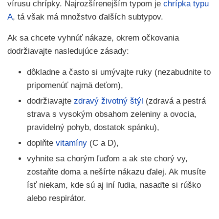
vírusu chrípky. Najrozšírenejším typom je
chrípka typu
A
, tá však má množstvo ďalších subtypov.
Ak sa chcete vyhnúť nákaze, okrem očkovania
dodržiavajte nasledujúce zásady:
dôkladne a často si umývajte ruky (nezabudnite to
pripomenúť najmä deťom),
dodržiavajte
zdravý životný štýl
(zdravá a pestrá
strava s vysokým obsahom zeleniny a ovocia,
pravidelný pohyb, dostatok spánku),
doplňte
vitamíny
(C a D),
vyhnite sa chorým ľuďom a ak ste chorý vy,
zostaňte doma a nešírte nákazu ďalej. Ak musíte
ísť niekam, kde sú aj iní ľudia, nasaďte si rúško
alebo respirátor.