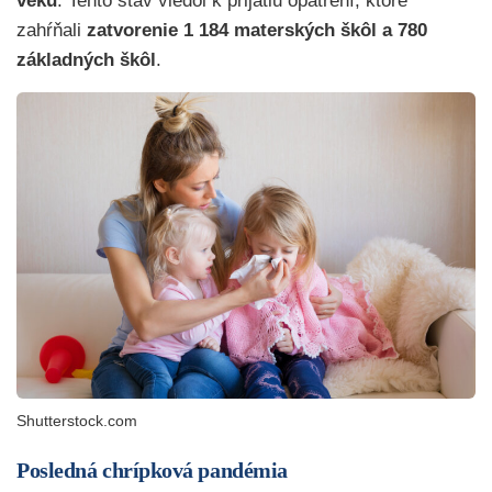
veku
. Tento stav viedol k prijatiu opatrení, ktoré
zahŕňali
zatvorenie 1 184 materských škôl a 780
základných škôl
.
Shutterstock.com
Posledná chrípková pandémia