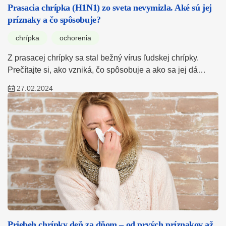
Prasacia chrípka (H1N1) zo sveta nevymizla. Aké sú jej
príznaky a čo spôsobuje?
chrípka
ochorenia
Z prasacej chrípky sa stal bežný vírus ľudskej chrípky.
Prečítajte si, ako vzniká, čo spôsobuje a ako sa jej dá…
27.02.2024
Priebeh chrípky deň za dňom – od prvých príznakov až