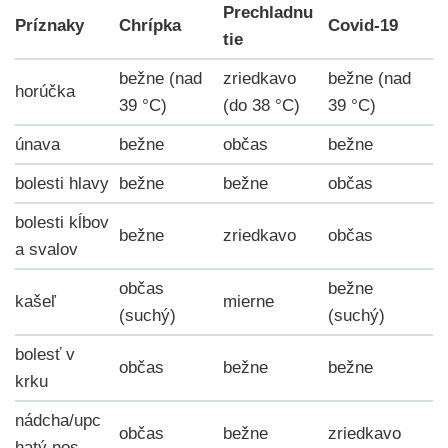
Prechladnu
Príznaky
Chrípka
Covid-19
tie
bežne (nad
zriedkavo
bežne (nad
horúčka
39 °C)
(do 38 °C)
39 °C)
únava
bežne
občas
bežne
bolesti hlavy
bežne
bežne
občas
bolesti kĺbov
bežne
zriedkavo
občas
a svalov
občas
bežne
kašeľ
mierne
(suchý)
(suchý)
bolesť v
občas
bežne
bežne
krku
nádcha/upc
občas
bežne
zriedkavo
hatý nos