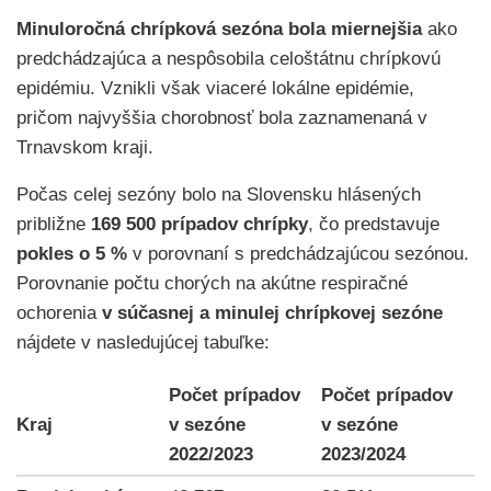
Minuloročná chrípková sezóna bola miernejšia
ako
predchádzajúca a nespôsobila celoštátnu chrípkovú
epidémiu. Vznikli však viaceré lokálne epidémie,
pričom najvyššia chorobnosť bola zaznamenaná v
Trnavskom kraji.
Počas celej sezóny bolo na Slovensku hlásených
približne
169 500 prípadov chrípky
, čo predstavuje
pokles o 5 %
v porovnaní s predchádzajúcou sezónou.
Porovnanie počtu chorých na akútne respiračné
ochorenia
v súčasnej a minulej chrípkovej sezóne
nájdete v nasledujúcej tabuľke:
Počet prípadov
Počet prípadov
Kraj
v sezóne
v sezóne
2022/2023
2023/2024