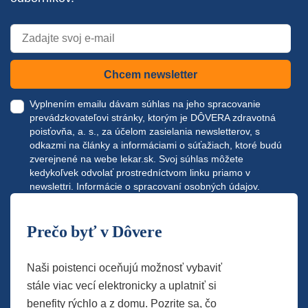
Chcem newsletter
Vyplnením emailu dávam súhlas na jeho spracovanie
prevádzkovateľovi stránky, ktorým je DÔVERA zdravotná
poisťovňa, a. s., za účelom zasielania newsletterov, s
odkazmi na články a informáciami o súťažiach, ktoré budú
zverejnené na webe
lekar.sk
. Svoj súhlas môžete
kedykoľvek odvolať prostredníctvom linku priamo v
newslettri.
Informácie o spracovaní osobných údajov.
Prečo byť v Dôvere
Naši poistenci oceňujú možnosť vybaviť
stále viac vecí elektronicky a uplatniť si
benefity rýchlo a z domu. Pozrite sa, čo