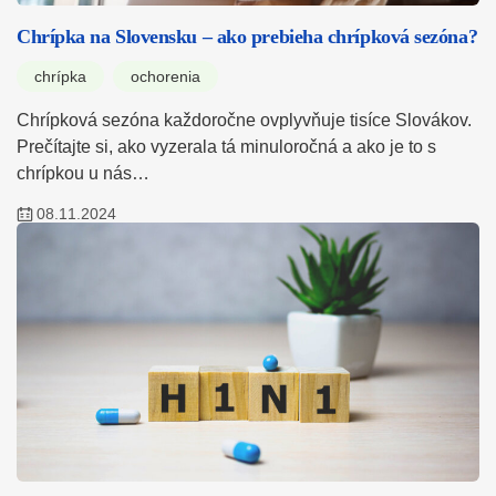
Chrípka na Slovensku – ako prebieha chrípková sezóna?
chrípka
ochorenia
Chrípková sezóna každoročne ovplyvňuje tisíce Slovákov.
Prečítajte si, ako vyzerala tá minuloročná a ako je to s
chrípkou u nás…
08.11.2024