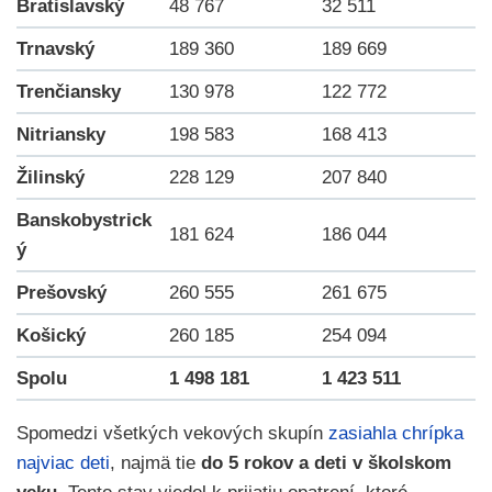
Bratislavský
48 767
32 511
Trnavský
189 360
189 669
Trenčiansky
130 978
122 772
Nitriansky
198 583
168 413
Žilinský
228 129
207 840
Banskobystrick
181 624
186 044
ý
Prešovský
260 555
261 675
Košický
260 185
254 094
Spolu
1 498 181
1 423 511
Spomedzi všetkých vekových skupín
zasiahla chrípka
najviac deti
, najmä tie
do 5 rokov a deti v školskom