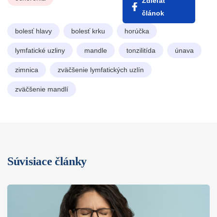
Zdieľať
článok
bolesť hlavy
bolesť krku
horúčka
lymfatické uzliny
mandle
tonzilitída
únava
zimnica
zväčšenie lymfatických uzlín
zväčšenie mandlí
Súvisiace články