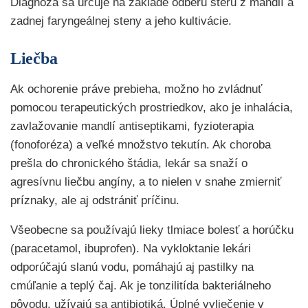
Diagnóza sa určuje na základe odberu steru z mandlí a
zadnej faryngeálnej steny a jeho kultivácie.
Liečba
Ak ochorenie práve prebieha, možno ho zvládnuť
pomocou terapeutických prostriedkov, ako je inhalácia,
zavlažovanie mandlí antiseptikami, fyzioterapia
(fonoforéza) a veľké množstvo tekutín. Ak choroba
prešla do chronického štádia, lekár sa snaží o
agresívnu liečbu angíny, a to nielen v snahe zmierniť
príznaky, ale aj odstrániť príčinu.
Všeobecne sa používajú lieky tlmiace bolesť a horúčku
(paracetamol, ibuprofen). Na vykloktanie lekári
odporúčajú slanú vodu, pomáhajú aj pastilky na
cmúľanie a teplý čaj. Ak je tonzilitída bakteriálneho
pôvodu, užívajú sa antibiotiká. Úplné vyliečenie v