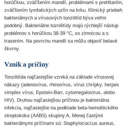
horúčkou, zväčšením mandlí, problémami s prehĺtaním,
zväčšením lymfatických uzlín na krku. Klinický priebeh
bakteriálnych a vírusových tonzilitíd býva veľmi
podobný. Bakteriálne toznilitídy majú rýchlejší nástup
problémov s horúčkou 38-39 °C, so zimnicou a s
trasením. Na povrchu mandlí sa môžu objaviť belavé
škvrny.
Vznik a príčiny
Tonzilitída najčastejšie vzniká na základe vírusovej
nákazy (adenovírus, rhinovírus, vírus chrípky, herpes
simplex vírus, Epstein-Barr, cytomegalovirus, alebo
HIV). Druhou najčastejšou príčinou je bakteriálna
infekcia, najčastejšie na podklade beta-hemolitického
streptokoka (AABS) skupiny A. Menej častými
bakteriálnymi príčinami sú: Staphylococcus aureus,