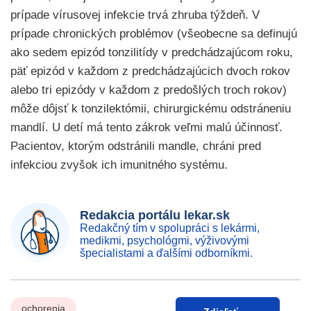
prípade vírusovej infekcie trvá zhruba týždeň. V
prípade chronických problémov (všeobecne sa definujú
ako sedem epizód tonzilitídy v predchádzajúcom roku,
päť epizód v každom z predchádzajúcich dvoch rokov
alebo tri epizódy v každom z predošlých troch rokov)
môže dôjsť k tonzilektómii, chirurgickému odstráneniu
mandlí. U detí má tento zákrok veľmi malú účinnosť.
Pacientov, ktorým odstránili mandle, chráni pred
infekciou zvyšok ich imunitného systému.
Redakcia portálu lekar.sk
Redakčný tím v spolupráci s lekármi,
medikmi, psychológmi, výživovými
špecialistami a ďalšími odborníkmi.
ochorenia