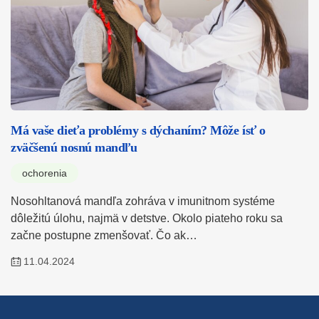
Má vaše dieťa problémy s dýchaním? Môže ísť o
zväčšenú nosnú mandľu
ochorenia
Nosohltanová mandľa zohráva v imunitnom systéme
dôležitú úlohu, najmä v detstve. Okolo piateho roku sa
začne postupne zmenšovať. Čo ak…
11.04.2024