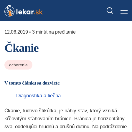
12.06.2019 • 3 minút na prečítanie
Čkanie
ochorenia
V tomto článku sa dozviete
Diagnostika a liečba
Čkanie, ľudovo štikútka, je náhly stav, ktorý vzniká
kŕčovitým sťahovaním bránice. Bránica je horizontálny
sval oddeľujúci hrudnú a brušnú dutinu. Na podráždenie