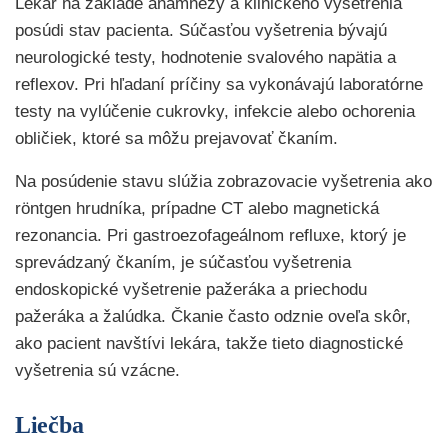
Lekár na základe anamnézy a klinického vyšetrenia
posúdi stav pacienta. Súčasťou vyšetrenia bývajú
neurologické testy, hodnotenie svalového napätia a
reflexov. Pri hľadaní príčiny sa vykonávajú laboratórne
testy na vylúčenie cukrovky, infekcie alebo ochorenia
obličiek, ktoré sa môžu prejavovať čkaním.
Na posúdenie stavu slúžia zobrazovacie vyšetrenia ako
röntgen hrudníka, prípadne CT alebo magnetická
rezonancia. Pri gastroezofageálnom refluxe, ktorý je
sprevádzaný čkaním, je súčasťou vyšetrenia
endoskopické vyšetrenie pažeráka a priechodu
pažeráka a žalúdka. Čkanie často odznie oveľa skôr,
ako pacient navštívi lekára, takže tieto diagnostické
vyšetrenia sú vzácne.
Liečba