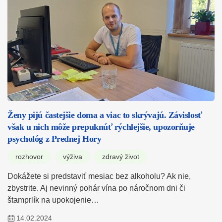
Ženy pijú častejšie doma a viac to skrývajú. Závislosť
však u nich môže prepuknúť rýchlejšie, upozorňuje
psychológ z Prednej Hory
rozhovor
výživa
zdravý život
Dokážete si predstaviť mesiac bez alkoholu? Ak nie,
zbystrite. Aj nevinný pohár vína po náročnom dni či
štamprlík na upokojenie…
14.02.2024