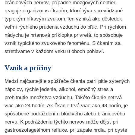
bránicových nervov, prípadne mozgových centier,
reaguje organizmus čkaním, ktorébýva sprevádzané
typickým híkavým zvukom.Ten vzniká ako dôsledok
veľmi rýchleho prúdenia vzduchu do pľúc. Pri rýchlom
nádychu je hrtanová príklopka privretá, to spôsobuje
vznik typického zvukového fenoménu. S čkaním sa
stretávame v každom veku u oboch pohlaví.
Vznik a príčiny
Medzi najčastejšie spúšťače čkania patrí pitie sýtených
nápojov, rýchle jedenie, alkohol, emočný stres a
prehltnutie množstva vzduchu. Takéto čkanie netrvá
viac ako 24 hodín. Ak čkanie trvá viac ako 48 hodín, je
spôsobené podráždením blúdivého alebo bránicového
nervu. K podráždeniu týchto nervov môže dôjsť pri
gastroezofageálnom refluxe, pri zápale hrdla, pri cyste