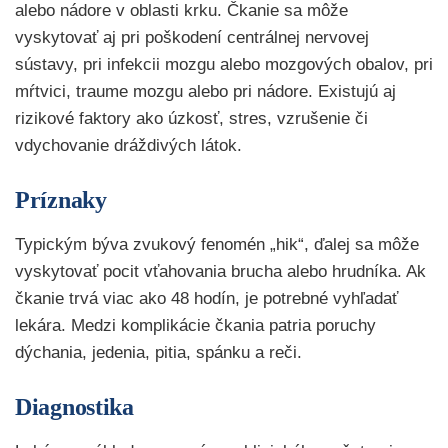
alebo nádore v oblasti krku. Čkanie sa môže
vyskytovať aj pri poškodení centrálnej nervovej
sústavy, pri infekcii mozgu alebo mozgových obalov, pri
mŕtvici, traume mozgu alebo pri nádore. Existujú aj
rizikové faktory ako úzkosť, stres, vzrušenie či
vdychovanie dráždivých látok.
Príznaky
Typickým býva zvukový fenomén „hik“, ďalej sa môže
vyskytovať pocit vťahovania brucha alebo hrudníka. Ak
čkanie trvá viac ako 48 hodín, je potrebné vyhľadať
lekára. Medzi komplikácie čkania patria poruchy
dýchania, jedenia, pitia, spánku a reči.
Diagnostika