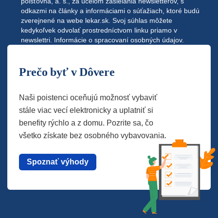
poisťovňa, a. s., za účelom zasielania newsletterov, s
odkazmi na články a informáciami o súťažiach, ktoré budú
zverejnené na webe
lekar.sk
. Svoj súhlas môžete
kedykoľvek odvolať prostredníctvom linku priamo v
newslettri.
Informácie o spracovaní osobných údajov.
Prečo byť v Dôvere
Naši poistenci oceňujú možnosť vybaviť
stále viac vecí elektronicky a uplatniť si
benefity rýchlo a z domu. Pozrite sa, čo
všetko získate bez osobného vybavovania.
Spoznať výhody