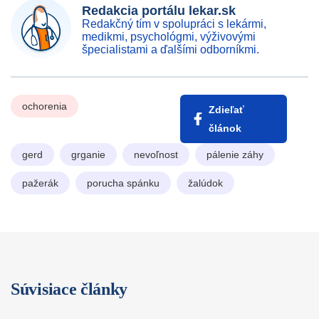
Redakcia portálu lekar.sk
Redakčný tím v spolupráci s lekármi,
medikmi, psychológmi, výživovými
špecialistami a ďalšími odborníkmi.
ochorenia
Zdieľať
článok
gerd
grganie
nevoľnost
pálenie záhy
pažerák
porucha spánku
žalúdok
Súvisiace články