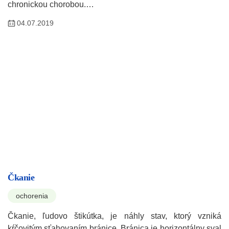
chronickou chorobou.…
04.07.2019
Čkanie
ochorenia
Čkanie, ľudovo štikútka, je náhly stav, ktorý vzniká
kŕčovitým sťahovaním bránice. Bránica je horizontálny sval