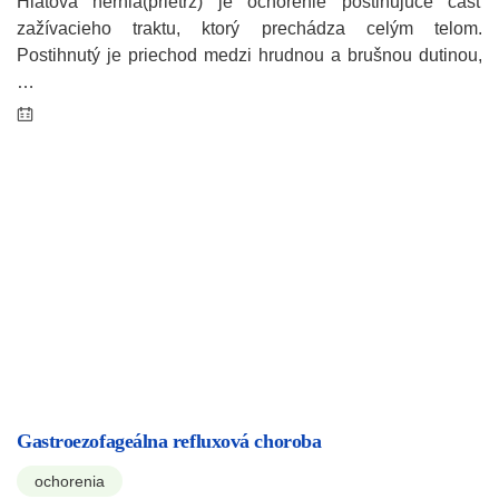
Hiátová hernia(prietrž) je ochorenie postihujúce časť
zažívacieho traktu, ktorý prechádza celým telom.
Postihnutý je priechod medzi hrudnou a brušnou dutinou,
…
Gastroezofageálna refluxová choroba
ochorenia