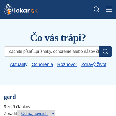
Čo vás trápi?
Hľadať:
Aktuality
Ochorenia
Rozhovor
Zdravý život
gerd
9 zo 9 článkov
Zoradiť