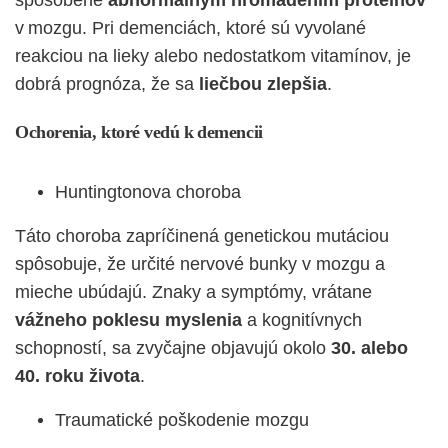
spôsobené
abnormálnym hromadením proteínov
v mozgu. Pri demenciách, ktoré sú vyvolané
reakciou na lieky alebo nedostatkom vitamínov, je
dobrá prognóza, že sa
liečbou zlepšia
.
Ochorenia, ktoré vedú k demencii
Huntingtonova choroba
Táto choroba zapríčinená genetickou mutáciou
spôsobuje, že určité nervové bunky v mozgu a
mieche ubúdajú. Znaky a symptómy, vrátane
vážneho poklesu myslenia
a kognitívnych
schopností, sa zvyčajne objavujú okolo
30. alebo
40. roku života
.
Traumatické poškodenie mozgu