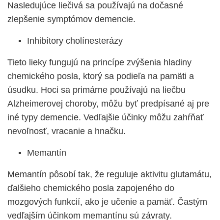
Nasledujúce liečivá sa používajú na dočasné
zlepšenie symptómov demencie.
Inhibítory cholínesterázy
Tieto lieky fungujú na princípe zvýšenia hladiny
chemického posla, ktorý sa podieľa na pamäti a
úsudku. Hoci sa primárne používajú na liečbu
Alzheimerovej choroby, môžu byť predpísané aj pre
iné typy demencie. Vedľajšie účinky môžu zahŕňať
nevoľnosť, vracanie a hnačku.
Memantín
Memantín pôsobí tak, že reguluje aktivitu glutamátu,
ďalšieho chemického posla zapojeného do
mozgových funkcií, ako je učenie a pamäť. Častým
vedľajším účinkom memantínu sú závraty.