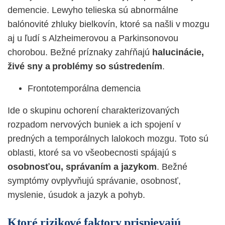
demencie. Lewyho telieska sú abnormálne
balónovité zhluky bielkovín, ktoré sa našli v mozgu
aj u ľudí s Alzheimerovou a Parkinsonovou
chorobou. Bežné príznaky zahŕňajú
halucinácie,
živé sny a problémy so sústredením
.
Frontotemporálna demencia
Ide o skupinu ochorení charakterizovaných
rozpadom nervových buniek a ich spojení v
predných a temporálnych lalokoch mozgu. Toto sú
oblasti, ktoré sa vo všeobecnosti spájajú s
osobnosťou, správaním a jazykom
. Bežné
symptómy ovplyvňujú správanie, osobnosť,
myslenie, úsudok a jazyk a pohyb.
Ktoré rizikové faktory prispievajú