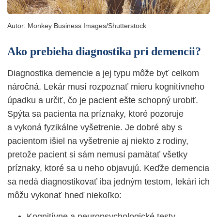
Autor:
Monkey Business Images/Shutterstock
Ako prebieha diagnostika pri demencii?
Diagnostika demencie a jej typu môže byť celkom
náročná. Lekár musí rozpoznať mieru kognitívneho
úpadku a určiť, čo je pacient ešte schopný urobiť.
Spýta sa pacienta na príznaky, ktoré pozoruje
a vykoná fyzikálne vyšetrenie. Je dobré aby s
pacientom išiel na vyšetrenie aj niekto z rodiny,
pretože pacient si sám nemusí pamätať všetky
príznaky, ktoré sa u neho objavujú. Keďže demencia
sa nedá diagnostikovať iba jedným testom, lekári ich
môžu vykonať hneď niekoľko:
Kognitívne a neuropsychologické testy