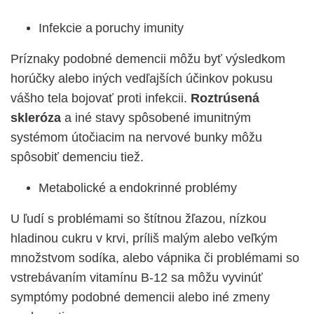
Infekcie a poruchy imunity
Príznaky podobné demencii môžu byť výsledkom
horúčky alebo iných vedľajších účinkov pokusu
vášho tela bojovať proti infekcii.
Roztrúsená
skleróza
a iné stavy spôsobené imunitným
systémom útočiacim na nervové bunky môžu
spôsobiť demenciu tiež.
Metabolické a endokrinné problémy
U ľudí s problémami so štítnou žľazou, nízkou
hladinou cukru v krvi, príliš malým alebo veľkým
množstvom sodíka, alebo vápnika či problémami so
vstrebávaním vitamínu B-12 sa môžu vyvinúť
symptómy podobné demencii alebo iné zmeny