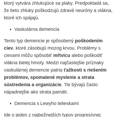
ktorý vytvára zhlukujúce sa plaky. Predpokladá sa,
že tieto zhluky poškodzujú zdravé neuróny a vlákna,
ktoré ich spájajú.
Vaskulárna demencia
Tento typ demencie je spôsobený
poškodením
ciev
, ktoré zásobujú mozog krvou. Problémy s
cievami môžu spôsobiť
mŕtvicu
alebo poškodiť
vlákna bielej hmoty. Medzi najčastejšie príznaky
vaskulárnej demencie patria
ťažkosti s riešením
problémov, spomalené myslenie a strata
sústredenia a organizácie
. Tie bývajú často
nápadnejšie ako strata pamäti.
Demencia s Lewyho telieskami
Ide o jeden z najbežnejších typov progresívnej