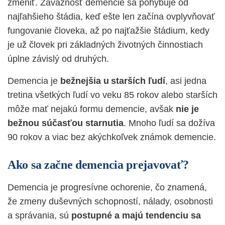
zmeniť. Závažnosť demencie sa pohybuje od
najľahšieho štádia, keď ešte len začína ovplyvňovať
fungovanie človeka, až po najťažšie štádium, kedy
je už človek pri základných životných činnostiach
úplne závislý od druhých.
Demencia je
bežnejšia u starších ľudí
, asi jedna
tretina všetkých ľudí vo veku 85 rokov alebo starších
môže mať nejakú formu demencie, avšak
nie je
bežnou súčasťou starnutia
. Mnoho ľudí sa dožíva
90 rokov a viac bez akýchkoľvek známok demencie.
Ako sa začne demencia prejavovať?
Demencia je progresívne ochorenie, čo znamená,
že zmeny duševných schopností, nálady, osobnosti
a správania, sú
postupné a majú tendenciu sa