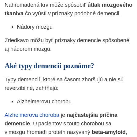
Nahromadená krv môže spôsobiť
útlak mozgového
tkaniva
čo vyústi v príznaky podobné demencii.
Nádory mozgu
Zriedkavo môžu byť príznaky demencie spôsobené
aj nádorom mozgu.
Aké typy demencii poznáme?
Typy demencií, ktoré sa časom zhoršujú a nie sú
reverzibilné, zahŕňajú:
Alzheimerovu chorobu
Alzheimerova choroba
je
najčastejšia príčina
demencie
. U pacientov s touto chorobou sa
v mozgu hromadí proteín nazývaný
beta-amyloid
,