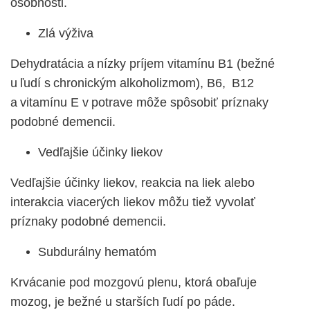
osobnosti.
Zlá výživa
Dehydratácia a nízky príjem vitamínu B1 (bežné
u ľudí s chronickým alkoholizmom), B6, B12
a vitamínu E v potrave môže spôsobiť príznaky
podobné demencii.
Vedľajšie účinky liekov
Vedľajšie účinky liekov, reakcia na liek alebo
interakcia viacerých liekov môžu tiež vyvolať
príznaky podobné demencii.
Subdurálny hematóm
Krvácanie pod mozgovú plenu, ktorá obaľuje
mozog, je bežné u starších ľudí po páde.