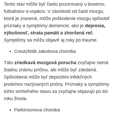
Tento stav môže byť často pozorovaný u boxerov,
futbalistov a vojakov. V závislosti od časti mozgu,
ktorá je zranená, môže poškodenie mozgu spôsobiť
príznaky a symptómy demencie, ako je
depresia,
výbušnosť, strata pamäti a zhoršená reč
.
Symptómy sa môžu objaviť aj roky po traume.
Creutzfeldt-Jakobova choroba
Táto
zriedkavá mozgová porucha
zvyčajne nemá
žiadnu známu príčinu, ale môže byť zdedená.
Spôsobená môže byť depozitmi infekčných
proteínov nazývaných prióny. Príznaky a symptómy
tohto smrteľného stavu sa zvyčajne objavujú po 60.
roku života.
Parkinsonova choroba