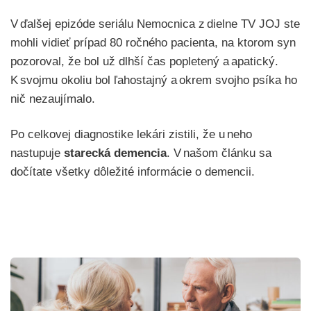
V ďalšej epizóde seriálu Nemocnica z dielne TV JOJ ste
mohli vidieť prípad 80 ročného pacienta, na ktorom syn
pozoroval, že bol už dlhší čas popletený a apatický.
K svojmu okoliu bol ľahostajný a okrem svojho psíka ho
nič nezaujímalo.
Po celkovej diagnostike lekári zistili, že u neho
nastupuje
starecká demencia
. V našom článku sa
dočítate všetky dôležité informácie o demencii.