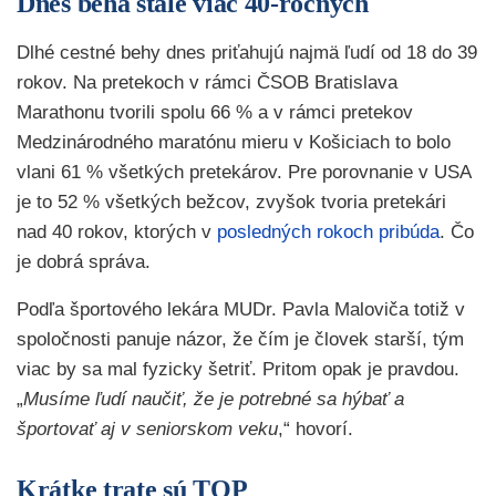
Dnes behá stále viac 40-ročných
Dlhé cestné behy dnes priťahujú najmä ľudí od 18 do 39
rokov. Na pretekoch v rámci ČSOB Bratislava
Marathonu tvorili spolu 66 % a v rámci pretekov
Medzinárodného maratónu mieru v Košiciach to bolo
vlani 61 % všetkých pretekárov. Pre porovnanie v USA
je to 52 % všetkých bežcov, zvyšok tvoria pretekári
nad 40 rokov, ktorých v
posledných rokoch pribúda
. Čo
je dobrá správa.
Podľa športového lekára MUDr. Pavla Maloviča totiž v
spoločnosti panuje názor, že čím je človek starší, tým
viac by sa mal fyzicky šetriť. Pritom opak je pravdou.
„
Musíme ľudí naučiť, že je potrebné sa hýbať a
športovať aj v seniorskom veku
,“ hovorí.
Krátke trate sú TOP