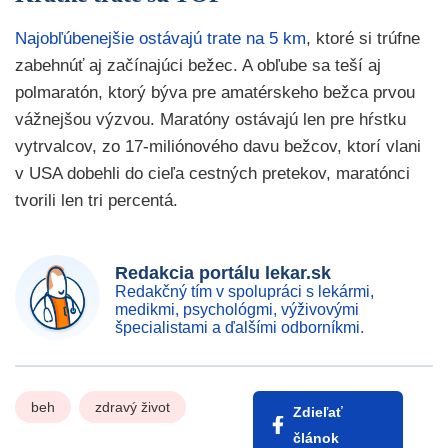
Najobľúbenejšie ostávajú trate na 5 km
, ktoré si trúfne
zabehnúť aj začínajúci bežec. A obľube sa teší aj
polmaratón, ktorý býva pre amatérskeho bežca prvou
vážnejšou výzvou. Maratóny ostávajú len pre hŕstku
vytrvalcov, zo 17-miliónového davu bežcov, ktorí vlani
v USA dobehli do cieľa cestných pretekov, maratónci
tvorili len tri percentá.
Redakcia portálu lekar.sk
Redakčný tím v spolupráci s lekármi,
medikmi, psychológmi, výživovými
špecialistami a ďalšími odborníkmi.
beh
zdravý život
Zdieľať
článok