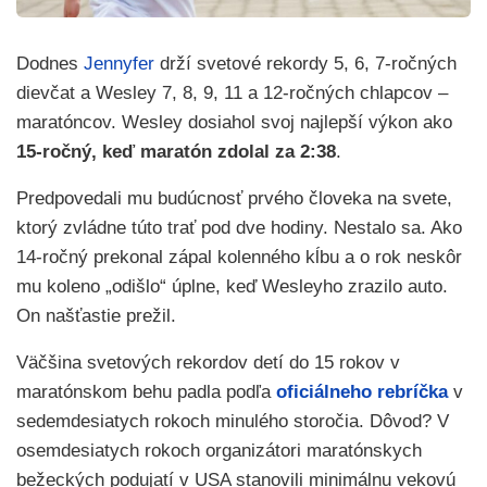
Dodnes
Jennyfer
drží svetové rekordy 5, 6, 7-ročných
dievčat a Wesley 7, 8, 9, 11 a 12-ročných chlapcov –
maratóncov. Wesley dosiahol svoj najlepší výkon ako
15-ročný, keď maratón zdolal za 2:38
.
Predpovedali mu budúcnosť prvého človeka na svete,
ktorý zvládne túto trať pod dve hodiny. Nestalo sa. Ako
14-ročný prekonal zápal kolenného kĺbu a o rok neskôr
mu koleno „odišlo“ úplne, keď Wesleyho zrazilo auto.
On našťastie prežil.
Väčšina svetových rekordov detí do 15 rokov v
maratónskom behu padla podľa
oficiálneho rebríčka
v
sedemdesiatych rokoch minulého storočia. Dôvod? V
osemdesiatych rokoch organizátori maratónskych
bežeckých podujatí v USA stanovili minimálnu vekovú