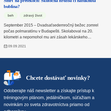
Smrť na pretekoch: Skutočná hrozba či nafúknutá
bublina?
beh
zdravý život
September 2015 – Dvadsaťsedemročný bežec zomrel
počas polmaratónu v Budapešti. Skolaboval na 20.
kilometri a nepomohol mu ani zásah lekárskeho…
09.09.2021
Chcete dostávať novinky?
Odoberajte náš newsletter a získajte prístup k
tréningovým plánom, jedálničkom, súťažiam a
novinkám zo sveta zdravotníctva priamo od