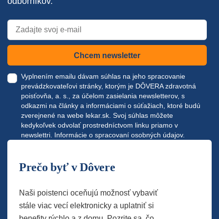
odborníkov.
Chcem newsletter
Vyplnením emailu dávam súhlas na jeho spracovanie
prevádzkovateľovi stránky, ktorým je DÔVERA zdravotná
poisťovňa, a. s., za účelom zasielania newsletterov, s
odkazmi na články a informáciami o súťažiach, ktoré budú
zverejnené na webe
lekar.sk
. Svoj súhlas môžete
kedykoľvek odvolať prostredníctvom linku priamo v
newslettri.
Informácie o spracovaní osobných údajov.
Prečo byť v Dôvere
Naši poistenci oceňujú možnosť vybaviť
stále viac vecí elektronicky a uplatniť si
benefity rýchlo a z domu. Pozrite sa, čo