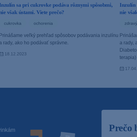
Inzulín sa pri cukrovke podáva rôznymi spôsobmi,
Inzulín
nie však ústami. Viete prečo?
nie vša
cukrovka
ochorenia
zdravý
Prinášame veľký prehľad spôsobov podávania inzulínu
Prináša
a rady, ako ho podávať správne.
a rady,
Diabeto
18.12.2023
terapia
17.04
Prečo 
vinkám