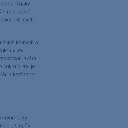
ktoré príznaky
ý smäd, časté
havičnosť, dych
omácich krvných a
ukru v krvi
ntaktovať lekára,
 cukru v krvi je
rácia ketónov v
 krvné testy
ovenie stupňa