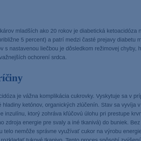
károv mladších ako 20 rokov je diabetická ketoacidóza 
približne 5 percent) a patrí medzi časté prejavy diabetu me
ov s nastavenou liečbou je dôsledkom režimovej chyby, 
ávažnejších ochorení srdca.
ríčiny
cidóza je vážna komplikácia cukrovky. Vyskytuje sa v pr
 hladiny ketónov, organických zlúčenín. Stav sa vyvíja 
e inzulínu, ktorý zohráva kľúčovú úlohu pri prestupe kr
ho zdroja energie pre svaly a iné tkanivá) do buniek. Be
u telo nemôže správne využívať cukor na výrobu energi
 rozkladať tukové tkanivo. Tento proces spôsobí zvýšenú