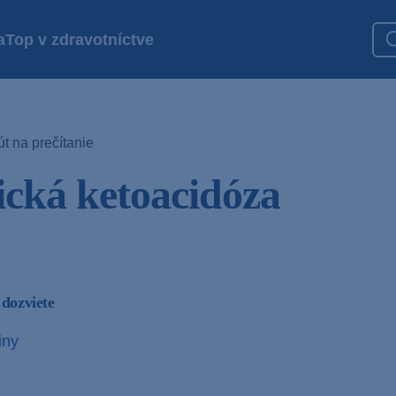
a
Top v zdravotníctve
t na prečítanie
ická ketoacidóza
 dozviete
iny