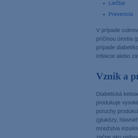
Liečba
Prevencia
V prípade cukrov
príčinou úmrtia (
prípade diabetik
infekcie alebo z
Vznik a p
Diabetická ketoa
produkuje vysoké
poruchy produkci
(glukózy, hlavné
množstva inzulín
začne ako palivo