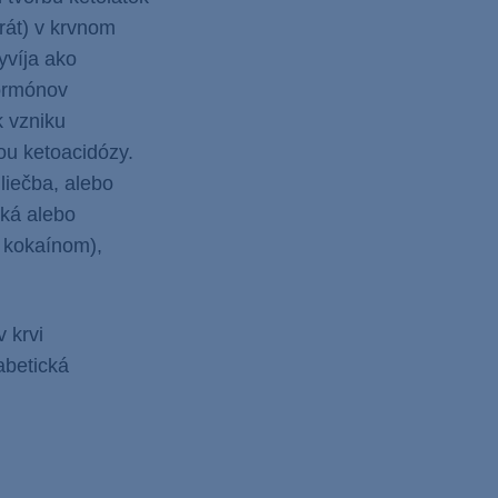
rát) v krvnom
yvíja ako
hormónov
k vzniku
ou ketoacidózy.
liečba, alebo
cká alebo
ä kokaínom),
 krvi
abetická