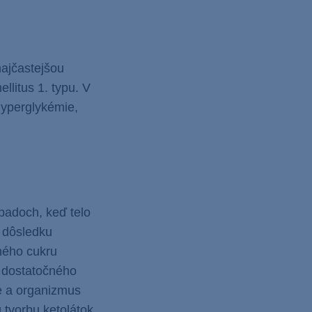
najčastejšou
llitus 1. typu. V
hyperglykémie,
ípadoch, keď telo
v dôsledku
vného cukru
z dostatočného
e a organizmus
 tvorbu ketolátok