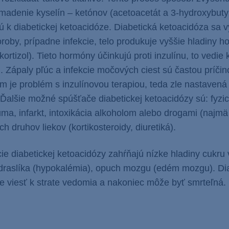
madenie kyselín – ketónov (acetoacetát a 3-hydroxybuty
ú k diabetickej ketoacidóze. Diabetická ketoacidóza sa v
oroby, prípadne infekcie, telo produkuje vyššie hladiny 
kortizol). Tieto hormóny účinkujú proti inzulínu, to vedie 
 Zápaly pľúc a infekcie močových ciest sú častou príčin
 je problém s inzulínovou terapiou, teda zle nastavená 
Ďalšie možné spúšťače diabetickej ketoacidózy sú: fyzi
ma, infarkt, intoxikácia alkoholom alebo drogami (najm
ch druhov liekov (kortikosteroidy, diuretiká).
e diabetickej ketoacidózy zahŕňajú nízke hladiny cukru v
draslíka (hypokalémia), opuch mozgu (edém mozgu). Di
 viesť k strate vedomia a nakoniec môže byť smrteľná.