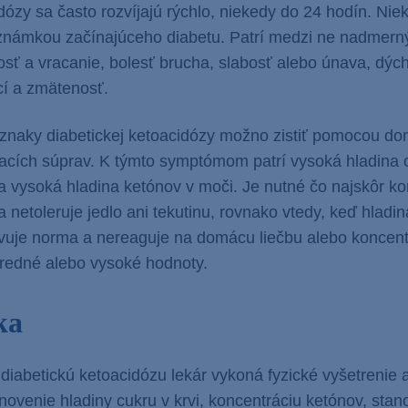
dózy sa často rozvíjajú rýchlo, niekedy do 24 hodín. Nie
známkou začínajúceho diabetu. Patrí medzi ne nadmern
sť a vracanie, bolesť brucha, slabosť alebo únava, dýc
í a zmätenosť.
ríznaky diabetickej ketoacidózy možno zistiť pomocou d
cích súprav. K týmto symptómom patrí vysoká hladina c
a vysoká hladina ketónov v moči. Je nutné čo najskôr ko
a netoleruje jedlo ani tekutinu, rovnako vtedy, keď hladina
vuje norma a nereaguje na domácu liečbu alebo koncent
redné alebo vysoké hodnoty.
ka
diabetickú ketoacidózu lekár vykoná fyzické vyšetrenie a
ovenie hladiny cukru v krvi, koncentráciu ketónov, stan