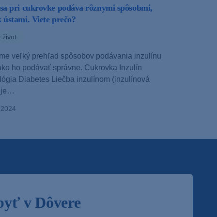
 sa pri cukrovke podáva rôznymi spôsobmi,
k ústami. Viete prečo?
 život
me veľký prehľad spôsobov podávania inzulínu
 ako ho podávať správne. Cukrovka Inzulín
lógia Diabetes Liečba inzulínom (inzulínová
) je…
.2024
byť v Dôvere