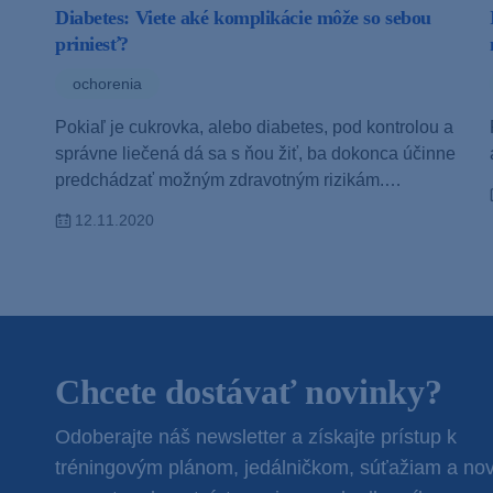
Diabetes: Viete aké komplikácie môže so sebou
priniesť?
ochorenia
Pokiaľ je cukrovka, alebo diabetes, pod kontrolou a
správne liečená dá sa s ňou žiť, ba dokonca účinne
predchádzať možným zdravotným rizikám.…
12.11.2020
Chcete dostávať novinky?
Odoberajte náš newsletter a získajte prístup k
tréningovým plánom, jedálničkom, súťažiam a no