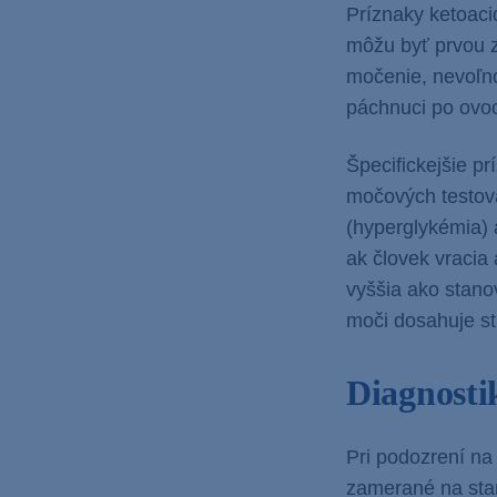
Príznaky ketoaci
môžu byť prvou 
močenie, nevoľno
páchnuci po ovoc
Špecifickejšie p
močových testova
(hyperglykémia) 
ak človek vracia 
vyššia ako stano
moči dosahuje st
Diagnosti
Pri podozrení na 
zamerané na stan