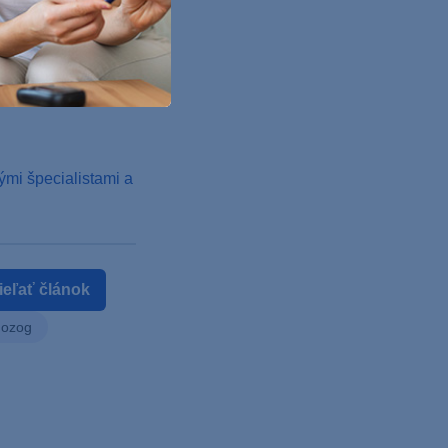
tresovej situácie.
a stresovej
y.
ými špecialistami a
ieľať článok
ozog