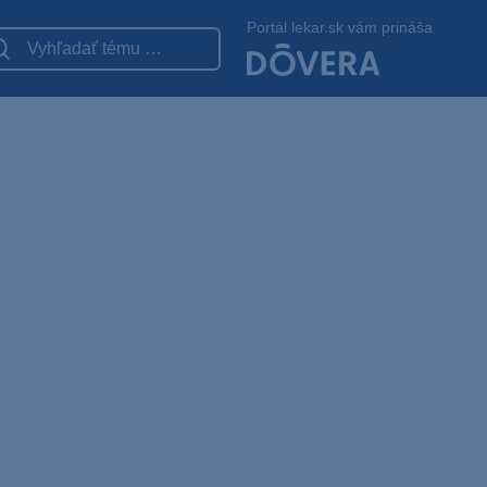
Portál lekar.sk vám prináša