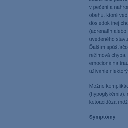
v pečeni a nahro
obehu, ktoré ved
dôsledok inej ch
(adrenalín alebo 
uvedeného stavu.
Ďalším spúšťačom
režimová chyba. 
emocionálna trau
užívanie niektorý
Možné komplikáci
(hypoglykémia), 
ketoacidóza môže
Symptómy