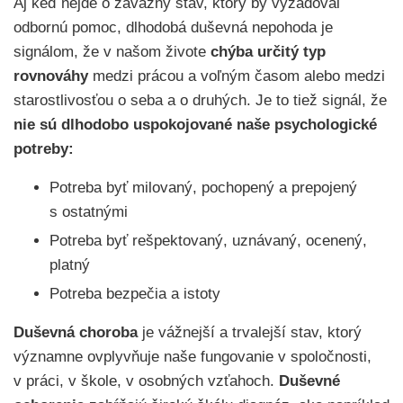
Aj keď nejde o závažný stav, ktorý by vyžadoval
odbornú pomoc, dlhodobá duševná nepohoda je
signálom, že v našom živote
chýba určitý typ
rovnováhy
medzi prácou a voľným časom alebo medzi
starostlivosťou o seba a o druhých. Je to tiež signál, že
nie sú dlhodobo uspokojované naše psychologické
potreby:
Potreba byť milovaný, pochopený a prepojený
s ostatnými
Potreba byť rešpektovaný, uznávaný, ocenený,
platný
Potreba bezpečia a istoty
Duševná choroba
je vážnejší a trvalejší stav, ktorý
významne ovplyvňuje naše fungovanie v spoločnosti,
v práci, v škole, v osobných vzťahoch.
Duševné