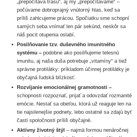
„prepočítava trasu“, aj my „prepočítavame“ –
počúvame dobroprajný vnútorný hlas, keď sa
príliš zahlcujeme prácou. Spočiatku sme schopní
samých seba vnímať len pár sekúnd, neskôr sa
náš pocit otupenia oslabí.
Posilňovanie tzv. duševného imunitného
systému –
podobne ako posilňujeme telesnú
imunitu, aj naša duša potrebuje „vitamíny“ a tiež
správne protilátky: príkladom účinnej protilátky je
obyčajná ľudská blízkosť.
Rozvíjanie emocionálnej gramotnosti –
schopnosti rozpoznať, prijať a odovzdať rozmanité
emócie. Nestať sa obeťou, ktorá už reaguje len na
tie najsilenejšie podnety, lebo ostatné sa zdajú byť
časti spoločnosti príliš obyčajné.
Aktívny životný štýl
– najmä formou nenáročnej