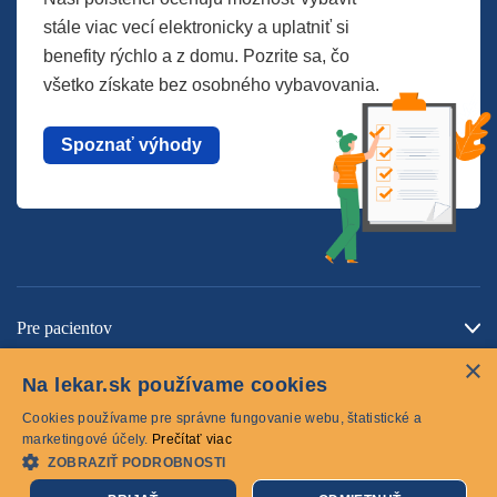
stále viac vecí elektronicky a uplatniť si
benefity rýchlo a z domu. Pozrite sa, čo
všetko získate bez osobného vybavovania.
Spoznať výhody
Pre pacientov
×
O spoločnosti
Na lekar.sk používame cookies
Kontaktujte nás
Cookies používame pre správne fungovanie webu, štatistické a
marketingové účely.
Prečítať viac
ZOBRAZIŤ PODROBNOSTI
Cookies