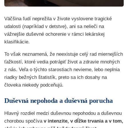
Väčšina ľudí neprežila v živote vyslovene tragické
udalosti (napríklad v detstve), ani sa nelieči na
vážnejšie duševné ochorenie v rámci lekárskej
klasifikácie.
To však neznamená, že neexistuje celý rad miernejších
ťažkostí, ktoré vedia potrápiť život a zdravie mnohých
z nás. Veľa o týchto starostiach nevieme, lebo neplnia
riadky bežných štatistík, preto sa ich dosahy na
človeka niekedy podceňujú.
Duševná nepohoda a duševná porucha
Hlavný rozdiel medzi duševnou nepohodou a duševnou
chorobou spočíva
v intenzite, v dĺžke trvania a v tom,