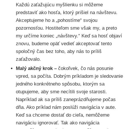
Každú zaťažujúcu myšlienku si môžeme
predstaviť ako hosťa, ktorý prišiel na návštevu.
Akceptujeme ho a „pohostíme“ svojou
pozornosťou. Hostiteľom sme však my, a preto
my určíme koniec „návštevy.“ Keď sa hosť objaví
znovu, budeme opäť vedieť akceptovať tento
spoločný čas bez toho, aby nás to príliš
zaťažovalo.
Malý akčný krok –
čokoľvek, čo nás posunie
vpred, sa počíta. Dobrým príkladom je sledovanie
jedného konkrétneho spôsobu, ktorým sa
otupujeme, aby sme necítili svoje starosti.
Napríklad ak sa príliš zaneprázdňujeme počas
dňa. Ako príklad nám poslúži navigácia v aute.
Keď sa chceme dostať do cieľa, nemôžeme
navigáciu ignorovať. Tak ako navigácia