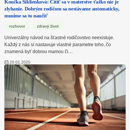
Koučka Siklienková: Cítiť sa v materstve ťažko nie je
zlyhanie. Dobrým rodičom sa nestávame automaticky,
musíme sa to naučiť
rozhovor
zdravý život
Univerzálny návod na šťastné rodičovstvo neexistuje.
Každý z nás si nastavuje vlastné parametre toho, čo
znamená byť dobrou mamou či…
20.01.2025