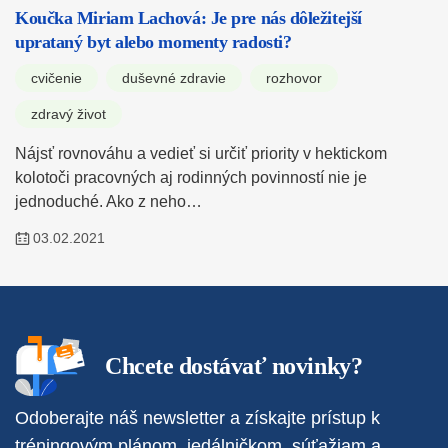
Koučka Miriam Lachová: Je pre nás dôležitejší
uprataný byt alebo momenty radosti?
cvičenie
duševné zdravie
rozhovor
zdravý život
Nájsť rovnováhu a vedieť si určiť priority v hektickom
kolotoči pracovných aj rodinných povinností nie je
jednoduché. Ako z neho…
03.02.2021
Chcete dostávať novinky?
Odoberajte náš newsletter a získajte prístup k
tréningovým plánom, jedálničkom, súťažiam a