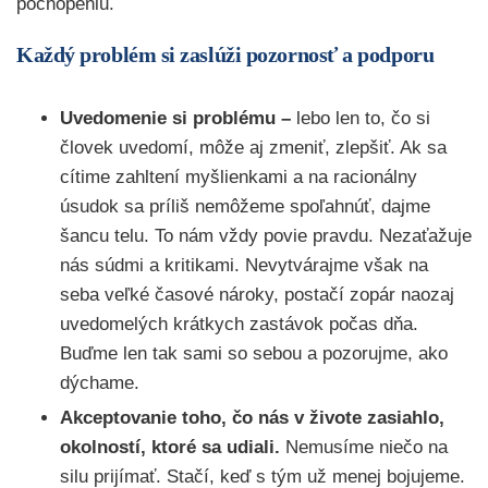
pochopeniu.
Každý problém si zaslúži pozornosť a podporu
Uvedomenie si problému –
lebo len to, čo si
človek uvedomí, môže aj zmeniť, zlepšiť. Ak sa
cítime zahltení myšlienkami a na racionálny
úsudok sa príliš nemôžeme spoľahnúť, dajme
šancu telu. To nám vždy povie pravdu. Nezaťažuje
nás súdmi a kritikami. Nevytvárajme však na
seba veľké časové nároky, postačí zopár naozaj
uvedomelých krátkych zastávok počas dňa.
Buďme len tak sami so sebou a pozorujme, ako
dýchame.
Akceptovanie toho, čo nás v živote zasiahlo,
okolností, ktoré sa udiali.
Nemusíme niečo na
silu prijímať. Stačí, keď s tým už menej bojujeme.