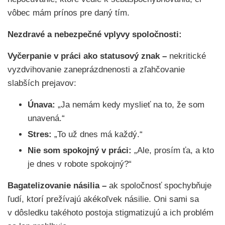
vôbec mám prínos pre daný tím.
Nezdravé a nebezpečné vplyvy spoločnosti:
Vyčerpanie v práci ako statusový znak –
nekritické
vyzdvihovanie zaneprázdnenosti a zľahčovanie
slabších prejavov:
Únava:
„Ja nemám kedy myslieť na to, že som
unavená.“
Stres:
„To už dnes má každý.“
Nie som spokojný v práci:
„Ale, prosím ťa, a kto
je dnes v robote spokojný?“
Bagatelizovanie násilia –
ak spoločnosť spochybňuje
ľudí, ktorí prežívajú akékoľvek násilie. Oni sami sa
v dôsledku takéhoto postoja stigmatizujú a ich problém