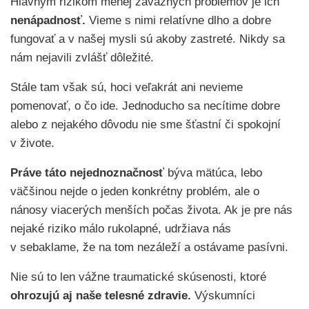
Hlavným rizikom menej závažných problémov je ich
nenápadnosť.
Vieme s nimi relatívne dlho a dobre
fungovať a v našej mysli sú akoby zastreté. Nikdy sa
nám nejavili zvlášť dôležité.
Stále tam však sú, hoci veľakrát ani nevieme
pomenovať, o čo ide. Jednoducho sa necítime dobre
alebo z nejakého dôvodu nie sme šťastní či spokojní
v živote.
Práve táto
nejednoznačnosť
býva mätúca, lebo
väčšinou nejde o jeden konkrétny problém, ale o
nánosy viacerých menších počas života. Ak je pre nás
nejaké riziko málo rukolapné, udržiava nás
v sebaklame, že na tom nezáleží a ostávame pasívni.
Nie sú to len vážne traumatické skúsenosti, ktoré
ohrozujú aj naše telesné zdravie.
Výskumníci