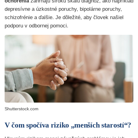
ochorenia
zahŕňajú širokú škálu diagnóz, ako napríklad
depresívne a úzkostné poruchy, bipolárne poruchy,
schizofrénie a ďalšie. Je dôležité, aby človek našiel
podporu v odbornej pomoci.
Shutterstock.com
V čom spočíva riziko „menších starostí“?