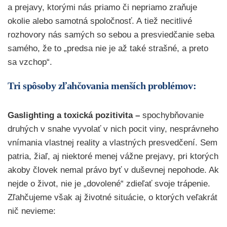
a prejavy, ktorými nás priamo či nepriamo zraňuje
okolie alebo samotná spoločnosť. A tiež necitlivé
rozhovory nás samých so sebou a presviedčanie seba
samého, že to „predsa nie je až také strašné, a preto
sa vzchop“.
Tri spôsoby zľahčovania menších problémov:
Gaslighting a toxická pozitivita
–
spochybňovanie
druhých v snahe vyvolať v nich pocit viny, nesprávneho
vnímania vlastnej reality a vlastných presvedčení. Sem
patria, žiaľ, aj niektoré menej vážne prejavy, pri ktorých
akoby človek nemal právo byť v duševnej nepohode. Ak
nejde o život, nie je „dovolené“ zdieľať svoje trápenie.
Zľahčujeme však aj životné situácie, o ktorých veľakrát
nič nevieme: