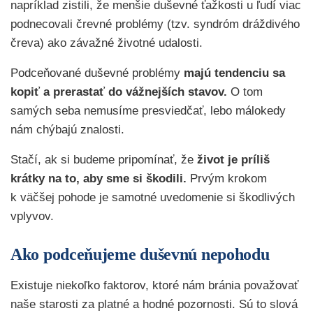
napríklad zistili, že menšie duševné ťažkosti u ľudí viac
podnecovali črevné problémy (tzv. syndróm dráždivého
čreva) ako závažné životné udalosti.
Podceňované duševné problémy
majú tendenciu sa
kopiť a prerastať do vážnejších stavov.
O tom
samých seba nemusíme presviedčať, lebo málokedy
nám chýbajú znalosti.
Stačí, ak si budeme pripomínať, že
život je príliš
krátky na to, aby sme si škodili.
Prvým krokom
k väčšej pohode je samotné uvedomenie si škodlivých
vplyvov.
Ako podceňujeme duševnú nepohodu
Existuje niekoľko faktorov, ktoré nám bránia považovať
naše starosti za platné a hodné pozornosti. Sú to slová