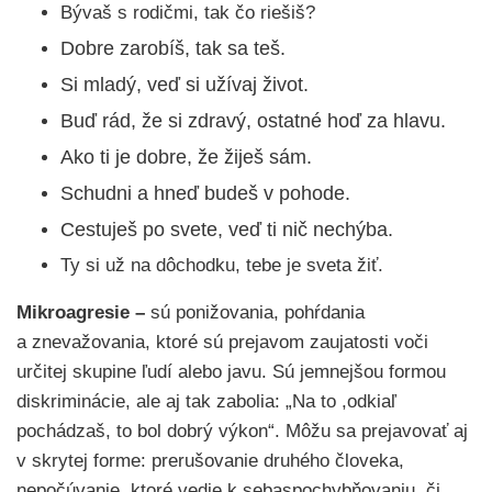
Bývaš s rodičmi, tak čo riešiš?
Dobre zarobíš, tak sa teš.
Si mladý, veď si užívaj život.
Buď rád, že si zdravý, ostatné hoď za hlavu.
Ako ti je dobre, že žiješ sám.
Schudni a hneď budeš v pohode.
Cestuješ po svete, veď ti nič nechýba.
Ty si už na dôchodku, tebe je sveta žiť.
Mikroagresie
–
sú ponižovania, pohŕdania
a znevažovania, ktoré sú prejavom zaujatosti voči
určitej skupine ľudí alebo javu. Sú jemnejšou formou
diskriminácie, ale aj tak zabolia: „Na to ,odkiaľ
pochádzaš, to bol dobrý výkon“. Môžu sa prejavovať aj
v skrytej forme: prerušovanie druhého človeka,
nepočúvanie, ktoré vedie k sebaspochybňovaniu, či