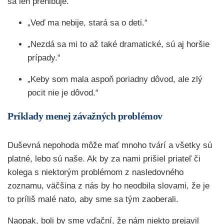
sa len prehlbuje.
„Veď ma nebije, stará sa o deti.“
„Nezdá sa mi to až také dramatické, sú aj horšie
prípady.“
„Keby som mala aspoň poriadny dôvod, ale zlý
pocit nie je dôvod.“
Príklady menej závažných problémov
Duševná nepohoda môže mať mnoho tvárí a všetky sú
platné, lebo sú naše. Ak by za nami prišiel priateľ či
kolega s niektorým problémom z nasledovného
zoznamu, väčšina z nás by ho neodbila slovami, že je
to príliš malé nato, aby sme sa tým zaoberali.
Naopak, boli by sme vďační, že nám niekto prejavil