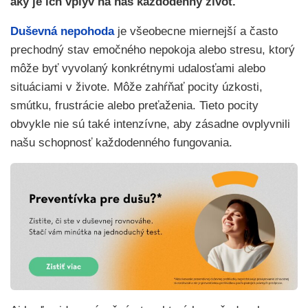
aký je ich vplyv na náš každodenný život.
Duševná nepohoda
je všeobecne miernejší a často
prechodný stav emočného nepokoja alebo stresu, ktorý
môže byť vyvolaný konkrétnymi udalosťami alebo
situáciami v živote. Môže zahŕňať pocity úzkosti,
smútku, frustrácie alebo preťaženia. Tieto pocity
obvykle nie sú také intenzívne, aby zásadne ovplyvnili
našu schopnosť každodenného fungovania.