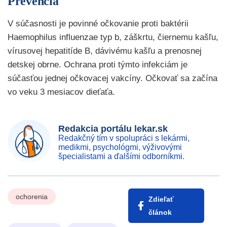
Prevencia
V súčasnosti je povinné očkovanie proti baktérii
Haemophilus influenzae typ b, záškrtu, čiernemu kašľu,
vírusovej hepatitíde B, dávivému kašľu a prenosnej
detskej obrne. Ochrana proti týmto infekciám je
súčasťou jednej očkovacej vakcíny. Očkovať sa začína
vo veku 3 mesiacov dieťaťa.
Redakcia portálu lekar.sk
Redakčný tím v spolupráci s lekármi,
medikmi, psychológmi, výživovými
špecialistami a ďalšími odborníkmi.
ochorenia
Zdieľať
článok