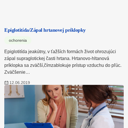
Epiglotitída/Zápal hrtanovej príklopky
ochorenia
Epiglotitída jeakútny, v ťažších formách život ohrozujúci
zápal supraglotickej časti hrtana. Hrtanovo-hltanová
príklopka sa zväčší,čímzablokuje prístup vzduchu do pľúc.
Zväčšenie…
12.06.2019