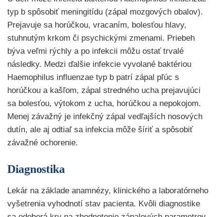
typ b spôsobiť meningitídu (zápal mozgových obalov).
Prejavuje sa horúčkou, vracaním, bolesťou hlavy,
stuhnutým krkom či psychickými zmenami. Priebeh
býva veľmi rýchly a po infekcii môžu ostať trvalé
následky. Medzi ďalšie infekcie vyvolané baktériou
Haemophilus influenzae typ b patrí zápal pľúc s
horúčkou a kašľom, zápal stredného ucha prejavujúci
sa bolesťou, výtokom z ucha, horúčkou a nepokojom.
Menej závažný je infekčný zápal vedľajších nosových
dutín, ale aj odtiaľ sa infekcia môže šíriť a spôsobiť
závažné ochorenie.
Diagnostika
Lekár na základe anamnézy, klinického a laboratórneho
vyšetrenia vyhodnotí stav pacienta. Kvôli diagnostike
sa odoberá krv na zhodnotenie zápalových parametrov