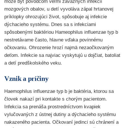
môže byť pôvodcom veľmi závažných infekcií
mozgových obalov, u detí vyvoláva zápal hrtanovej
príklopky ohrozujúci život, spôsobuje aj infekcie
dýchacieho systému. Dnes sa s infekciami
spôsobenými baktériou Hameophilus influenzae typ b
nestretávame často, hlavne vďaka povinnému
očkovaniu. Ohrozenie hrozí najmä nezaočkovaným
deťom. Infekcie sa najviac vyskytujú u dojčiat, batoliat
a detí predškolského veku.
Vznik a príčiny
Haemophilus influenzae typ b je baktéria, ktorou sa
človek nakazí pri kontakte s chorým pacientom.
Infekcia sa prenáša prostredníctvom kvapiek
vylučovaných z ústnej dutiny a dýchacieho systému
nakazeného pacienta. Očkovaní jedinci sú chránení a