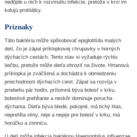
nedôjde u nich k rozvinutiu infekcie, pretože v krvi im
kolujú protilátky.
Príznaky
Táto baktéria môže spôsobovať epiglotitídu malých
detí, čo je zápal príklopkovej chrupavky v horných
dýchacích cestách. Tento stav si vyžaduje rýchlu
liečbu, pretože môže dieťa ohroziť na živote. Hrtanová
príklopka je zväčšená a dochádza k obmedzeniu
priechodnosti dýchacích ciest. Zápal sa rozvíja v
priebehu pár hodín, prítomná býva bolesť v krku,
bolestivé prehĺtanie a neskôr dominuje porucha
dýchania. Dieťa býva bledé, pokojné, má tichý hlas,
neprehĺta sliny, neje a nepije pre bolesť v krku, má
horúčku a zimnicu.
U detí môže infekcia baktériou Haemophilus influenzae