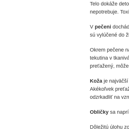
Telo dokáže deto
nepotrebuje. Toxí
V
pečeni
dochádz
sú vylúčené do žl
Okrem pečene na
tekutina v tkaniv
preťažený, môže 
Koža
je najväčší
Akékoľvek preťaž
odzrkadliť na vzn
Obličky
sa naprí
Dôležitú úlohu z