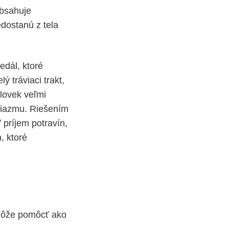
obsahuje
edostanú z tela
edál, ktoré
elý tráviaci trakt,
človek veľmi
ziazmu. Riešením
ť
príjem potravín,
, ktoré
môže pomôcť ako