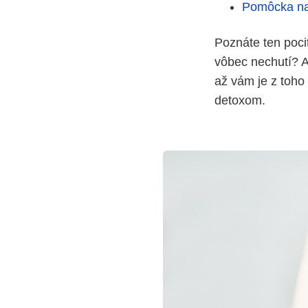
Pomôcka na
Poznáte ten pocit
vôbec nechutí? Al
až vám je z toho
detoxom.