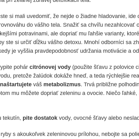
ste si mali uvedomiť, že nejde o žiadne hladovanie, ide
i rovnováhu do vášho tela. Snažiť sa chvíľu nezahlcovať
kejšími potravinami, ale dopriať mu ľahšie varianty, kto
 by ste si určiť dĺžku vášho detoxu. Mnohí odborníci sa z
 kedy je vyššia pravdepodobnosť udržania motivácie a od
vypite pohár
citrónovej
vody
(použite šťavu z polovice ci
odu, pretože žalúdok dokáže hneď, a teda rýchlejšie re
naštartujete
váš
metabolizmus
. Trvá približne polhodi
otom mu môžete dopriať zeleninu a ovocie. Niečo ľahké,
u tekutín,
pite dostatok
vody, ovocné šťavy alebo nesla
e ryby s akoukoľvek zeleninovou prílohou, nebojte sa poli