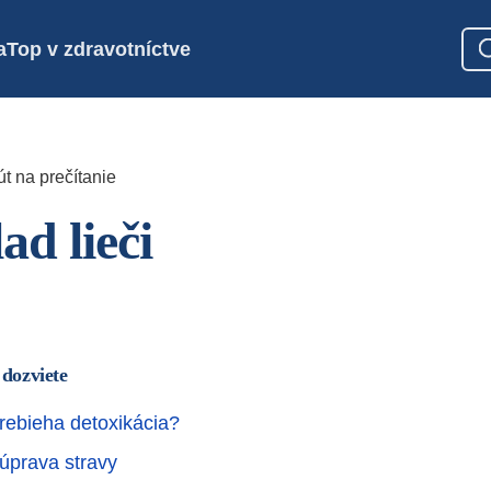
a
Top v zdravotníctve
t na prečítanie
ad lieči
 dozviete
prebieha detoxikácia?
 úprava stravy