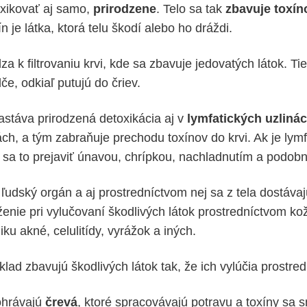
xikovať aj samo,
prirodzene
. Telo sa tak
zbavuje toxín
n je látka, ktorá telu škodí alebo ho dráždi.
a k filtrovaniu krvi, kde sa zbavuje jedovatých látok. Tie
če, odkiaľ putujú do čriev.
stáva prirodzená detoxikácia aj v
lymfatických uzliná
ách, a tým zabraňuje prechodu toxínov do krvi. Ak je lym
sa to prejaviť únavou, chrípkou, nachladnutím a podobn
 ľudský orgán a aj prostredníctvom nej sa z tela dostávaj
enie pri vylučovaní škodlivých látok prostredníctvom k
iku akné, celulitídy, vyrážok a iných.
klad zbavujú škodlivých látok tak, že ich vylúčia prostr
ohrávajú
črevá
, ktoré spracovávajú potravu a toxíny sa s