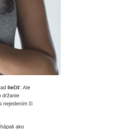
hlad
liečiť
. Ale
o držanie
s nejedením či
chápali ako