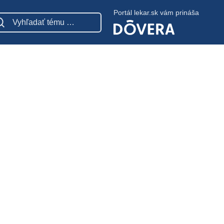
Portál lekar.sk vám prináša