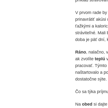
V prvom rade by 
prinavrátiť akús
ťažkými a kaloric
stráviteľné. Mali
doba je päť dní,
Ráno
, nalačno, 
ak zvolíte
teplú
v
pracovať. Týmto
naštartovalo a p
dostatočne sýte.
Čo sa týka príjm
Na
obed
si dajt