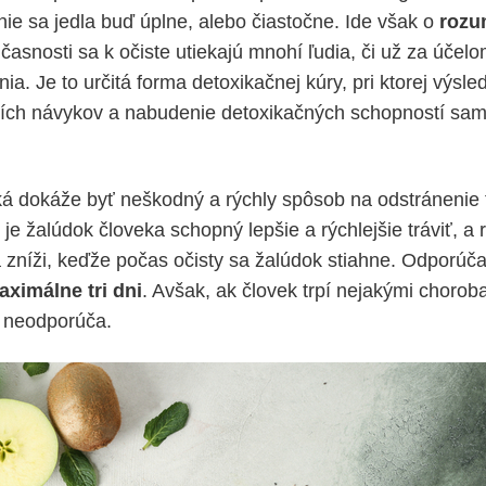
ie sa jedla buď úplne, alebo čiastočne. Ide však o
rozu
súčasnosti sa k očiste utiekajú mnohí ľudia, či už za účel
nia. Je to určitá forma detoxikačnej kúry, pri ktorej výs
ích návykov a nabudenie detoxikačných schopností sa
á dokáže byť neškodný a rýchly spôsob na odstránenie t
je žalúdok človeka schopný lepšie a rýchlejšie tráviť, a 
a zníži, keďže počas očisty sa žalúdok stiahne. Odporú
aximálne tri dni
. Avšak, ak človek trpí nejakými chorob
a neodporúča.