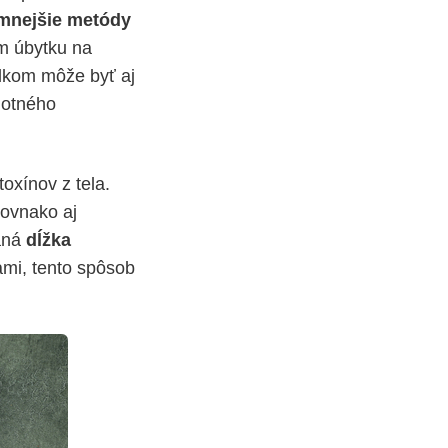
mnejšie metódy
om úbytku na
ledkom môže byť aj
motného
oxínov z tela.
rovnako aj
čaná
dĺžka
ami, tento spôsob