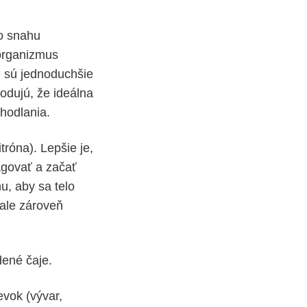
 o snahu
 organizmus
ré sú jednoduchšie
hodujú, že ideálna
hodlania.
tróna). Lepšie je,
agovať a začať
nu, aby sa telo
 ale zároveň
dené čaje.
evok (vývar,