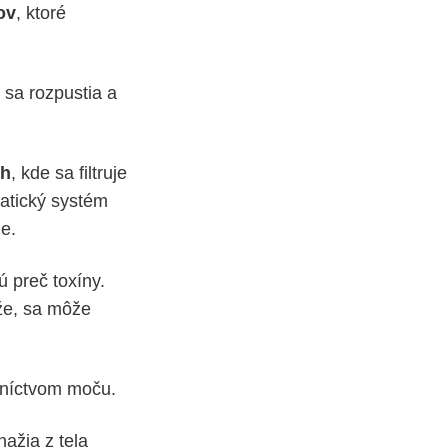
ov
, ktoré
 sa rozpustia a
ch
, kde sa filtruje
fatický systém
e.
ú preč toxíny.
ože, sa môže
edníctvom moču.
nažia z tela