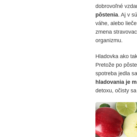
dobrovoľné vzdan
pôstenia
. Aj v 
váhe, alebo lieče
zmena stravovac
organizmu.
Hladovka ako tak
Pretože po pôste 
spotreba jedla s
hladovania je m
detoxu, očisty s