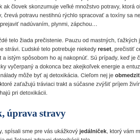
k ak človek skonzumuje veľké množstvo potravy, ktorá 
, črevá potravu nestihnú rýchlo spracovať a toxíny sa n
 prejaviť nadúvaním, plynmi, zápchou…
ždé telo žiada prečistenie. Pauzu od mastných, ťažkých j
e strávi. Ľudské telo potrebuje niekedy
reset
, prečistiť c
ôt a istým spôsobom ho aj nakopnúť. Sú prípady, keď je 
cky vyčerpaný a dokonca bez akejkoľvek energie a entu
 nálady môže byť aj detoxikácia. Cieľom nej je
obmedzi
 ktoré zaťažujú tráviaci trakt a súčasne zvýšiť príjem živín
jú pri detoxikácii.
k, úprava stravy
dy, spísali sme pre vás ukážkový
jedálniček
, ktorý vám 
a pri želanej zdravej detoxikácii tela.