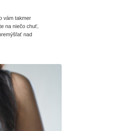
dlo vám takmer
te na niečo chuť,
opremýšľať nad