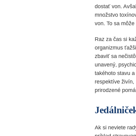
dostať von. Avša
množstvo toxínov
von. To sa môže
Raz za čas si ka
organizmus ťažši
zbaviť sa nečist
unavený, psychi
takéhoto stavu a
respektíve živín,
prirodzené pomáha
Jedálniče
Ak si neviete ra
príklad stravovani