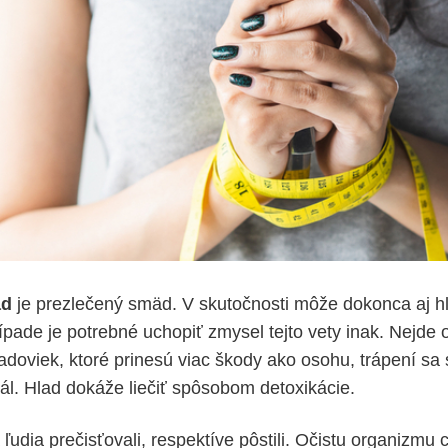
ad
je prezlečený smäd. V skutočnosti môže dokonca aj 
ípade je potrebné uchopiť zmysel tejto vety inak. Nejde 
doviek, ktoré prinesú viac škody ako osohu, trápení sa 
dál. Hlad dokáže liečiť spôsobom detoxikácie.
 ľudia prečisťovali, respektíve pôstili. Očistu organizmu 