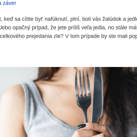
 záver
, keď sa cítite byť nafúknutí, plní, boli vás žalúdok a je
ebo opačný prípad, že jete príliš veľa jedla, no stále má
 celkového prejedania zle? V tom prípade by ste mali p