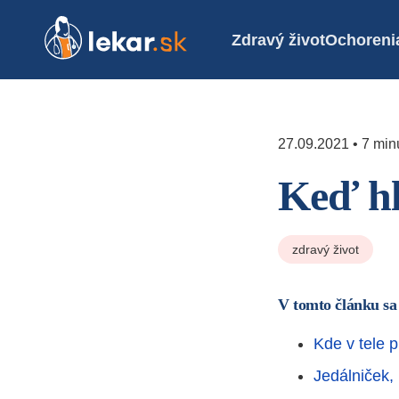
Zdravý život
Ochoreni
27.09.2021 • 7 minú
Keď hl
zdravý život
V tomto článku sa
Kde v tele 
Jedálniček,