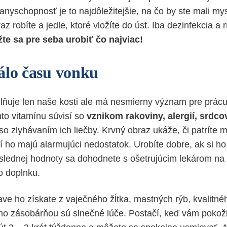
anyschopnosť je to najdôležitejšie, na čo by ste mali mys
raz robíte a jedle, ktoré vložíte do úst. Iba dezinfekcia a
te sa pre seba urobiť čo najviac!
álo času vonku
lňuje len naše kosti ale má nesmierny význam pre prácu
hto vitamínu súvisí so
vznikom rakoviny, alergií, srdc
j so zlyhávaním ich liečby. Krvný obraz ukáže, či patríte 
rí ho majú alarmujúci nedostatok. Urobíte dobre, ak si ho
slednej hodnoty sa dohodnete s ošetrujúcim lekárom na 
o doplnku.
ave ho získate z vaječného žĺtka, mastných rýb, kvalitné
eho zásobárňou sú slnečné lúče. Postačí, keď vám pokož