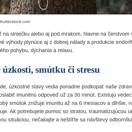
hutterstock.com
ž na slniečku alebo aj pod mrakom, hlavne na čerstvom
tné výhody plynúce aj z dobrej nálady a produkcie endor
ného pohybu, dýchania a relaxu.
úzkosti, smútku či stresu
de, úzkostné stavy vedia poriadne podkopať naše zdrav
slabiť imunitnú odpoveď už za 30 minút. Existujú vede
obý smútok znižuje imunitu až na 6 mesiacov a dlhšie, n
uje. Ak potrebujete pomoc so stratou, traumatizujúcou u
ou situáciou, nečakajte a neštíťte sa návštevy odborní