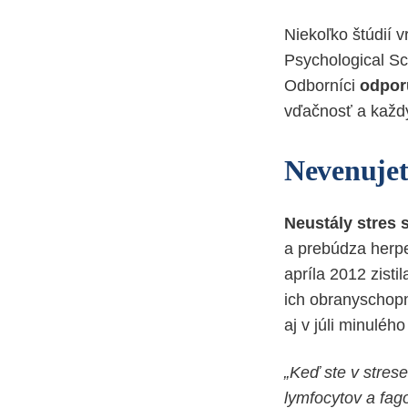
Niekoľko štúdií 
Psychological Sc
Odborníci
odporú
vďačnosť a každý
Nevenujet
Neustály stres 
a prebúdza herpe
apríla 2012 zist
ich obranyschopn
aj v júli minuléh
„Keď ste v strese
lymfocytov a fago