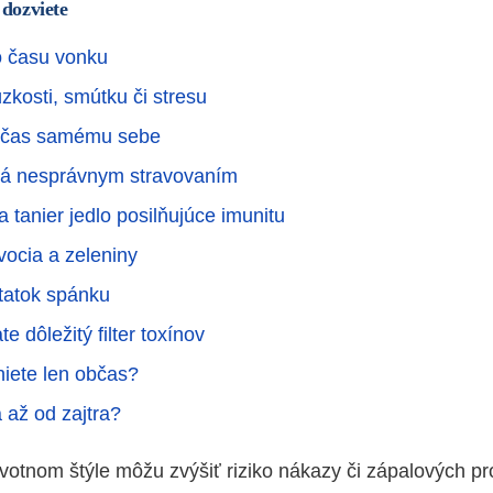
 dozviete
o času vonku
zkosti, smútku či stresu
 čas samému sebe
sá nesprávnym stravovaním
a tanier jedlo posilňujúce imunitu
vocia a zeleniny
tatok spánku
 dôležitý filter toxínov
niete len občas?
 až od zajtra?
votnom štýle môžu zvýšiť riziko nákazy či zápalových pr