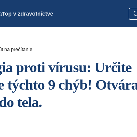
a
Top v zdravotníctve
t na prečítanie
ia proti vírusu: Určite
e týchto 9 chýb! Otvár
do tela.