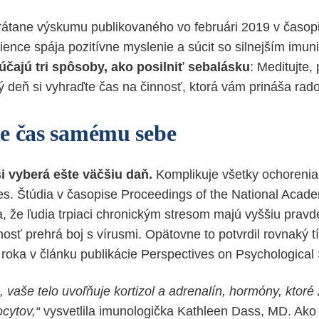
vrátane výskumu publikovaného vo februári 2019 v časopi
ience spája pozitívne myslenie a súcit so silnejším imu
čajú tri spôsoby, ako posilniť sebalásku
: Meditujte, 
 deň si vyhraďte čas na činnosť, ktorá vám prináša rado
e čas samému sebe
si vyberá ešte väčšiu daň.
Komplikuje všetky ochorenia
s. Štúdia v časopise Proceedings of the National Acad
ila, že ľudia trpiaci chronickým stresom majú vyššiu pra
osť prehrá boj s vírusmi. Opätovne to potvrdil rovnaký
o roka v článku publikácie Perspectives on Psychological
, vaše telo uvoľňuje kortizol a adrenalín, hormóny, ktoré
cytov,“
vysvetlila imunologička Kathleen Dass, MD. Ako t