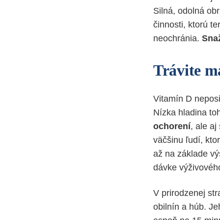
Silná, odolná obr
činnosti, ktorú te
neochránia.
Snaž
Trávite m
Vitamín D neposi
Nízka hladina to
ochorení
, ale a
väčšinu ľudí, kto
až na základe vý
dávke výživovéh
V prirodzenej str
obilnín a húb. J