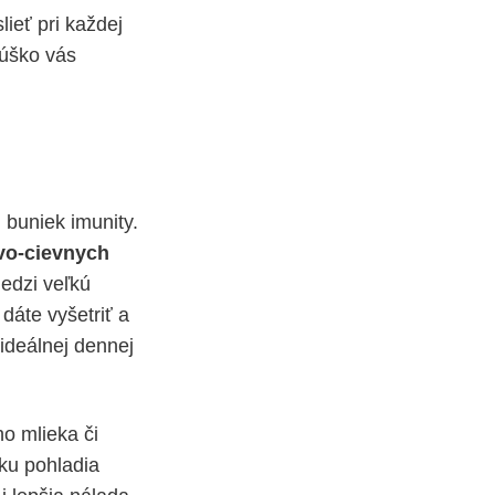
lieť pri každej
 rúško vás
 buniek imunity.
ovo-cievnych
medzi veľkú
 dáte vyšetriť a
ideálnej dennej
ho mlieka či
ku pohladia