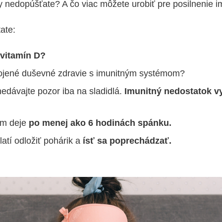
vy nedopúšťate? A čo viac môžete urobiť pre posilnenie i
ate:
vitamín D?
ojené duševné zdravie s imunitným systémom?
nedávajte pozor iba na sladidlá.
Imunitný nedostatok vy
om deje
po menej ako 6 hodinách spánku.
atí odložiť pohárik a
ísť sa poprechádzať.