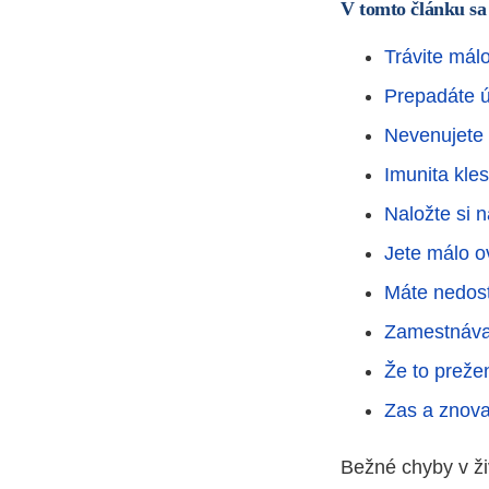
V tomto článku sa
Trávite mál
Prepadáte ú
Nevenujete
Imunita kle
Naložte si n
Jete málo o
Máte nedos
Zamestnávate
Že to preže
Zas a znova
Bežné chyby v ži