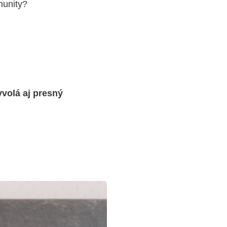
munity?
volá aj presný