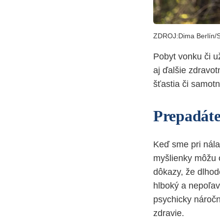
ZDROJ:Dima Berlín/S
Pobyt vonku či u
aj ďalšie zdravo
šťastia či samot
Prepadáte 
Keď sme pri nála
myšlienky môžu o
dôkazy, že dlhod
hlboký a nepoľav
psychicky náročn
zdravie.