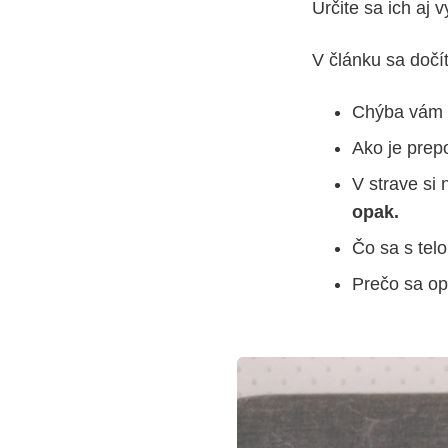
Určite sa ich aj 
V článku sa dočít
Chýba vám
Ako je prep
V strave si 
opak.
Čo sa s tel
Prečo sa opl