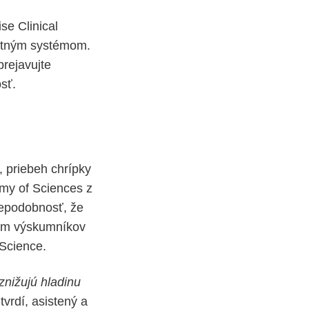
se Clinical
nitným systémom.
prejavujte
sť.
, priebeh chrípky
emy of Sciences z
vdepodobnosť, že
 tím výskumníkov
 Science.
 znižujú hladinu
vrdí, asistený a