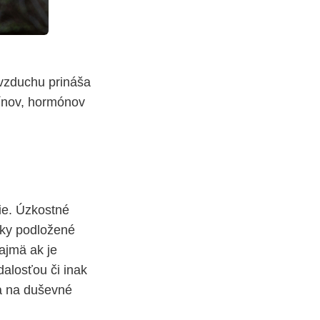
 vzduchu prináša
fínov, hormónov
ie. Úzkostné
cky podložené
ajmä ak je
dalosťou či inak
ka na duševné