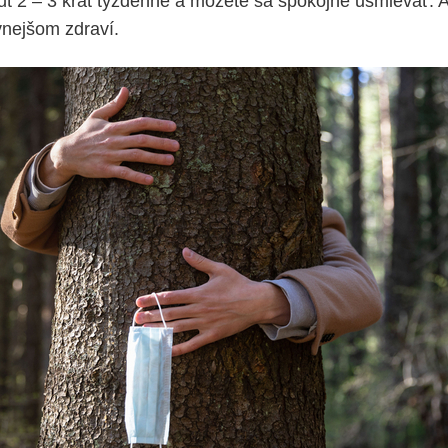
t 2 – 3 krát týždenne a môžete sa spokojne usmievať. A
nejšom zdraví.