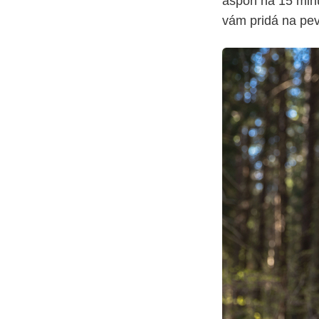
aspoň na 15 minú
vám pridá na pev