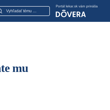
Portál lekar.sk vám prináša
ate mu