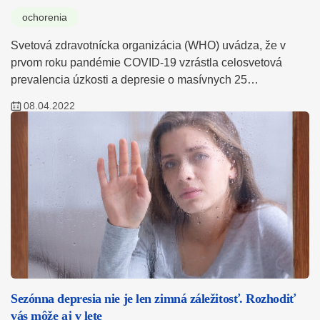
ochorenia
Svetová zdravotnícka organizácia (WHO) uvádza, že v
prvom roku pandémie COVID-19 vzrástla celosvetová
prevalencia úzkosti a depresie o masívnych 25…
08.04.2022
Sezónna depresia nie je len zimná záležitosť. Rozhodiť
vás môže aj v lete