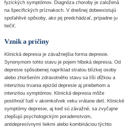
fyzických symptómov. Diagnóza choroby je založená
na špecifických príznakoch. V dnešnej dobeexistujú
spoľahlivé spôsoby, ako jej predchádzať, prípadne ju
liečiť.
Vznik a príčiny
Klinická depresia je závažnejšia forma depresie.
Synonymom tohto stavu je pojem hlboká depresia. Od
depresie spôsobenej napríklad stratou blízkej osoby
alebo zhoršením zdravotného stavu sa líši dĺžkou a
intenzitou trvania epizód depresie aj priebehom a
intenzitou symptómov. Klinická depresia môže
postihnúť ľudí v akomkoľvek veku vrátane detí. Klinické
symptómy depresie, aj keď sú závažné, sa zvyčajne
zlepšujú psychologickým poradenstvom,
antidepresívnymi liekmi alebo kombináciou týchto