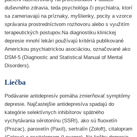
duševného zdravia, teda psychológa či psychiatra, ktorí
sa zameriavajú na príznaky, myšlienky, pocity a vzorce
správania prostredníctvom rozhovoru alebo s využitím
terapeutických postupov.Na diagnostiku klinickej
depresie mnohí lekári používajú kritériá publikované
Americkou psychiatrickou asociáciou, označované ako
DSM-5 (Diagnostic and Statistical Manual of Mental
Disorders).
Liečba
Podávanie antidepresív pomáha zmierňovať symptómy
depresie. Najčastejšie antidepresíva spadajú do
kategórie selektívnych inhibítorov spätného
vychytávania sérotonínu (SSRI), ako sú fluoxetín
(Prozac), paroxetín (Paxil), sertralín (Zoloft), citalopram