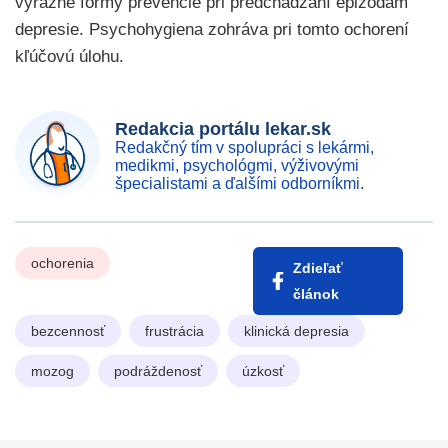
výrazné formy prevencie pri predchádzaní epizódam
depresie. Psychohygiena zohráva pri tomto ochorení
kľúčovú úlohu.
Redakcia portálu lekar.sk
Redakčný tím v spolupráci s lekármi,
medikmi, psychológmi, výživovými
špecialistami a ďalšími odborníkmi.
ochorenia
Zdieľať
článok
bezcennosť
frustrácia
klinická depresia
mozog
podráždenosť
úzkosť