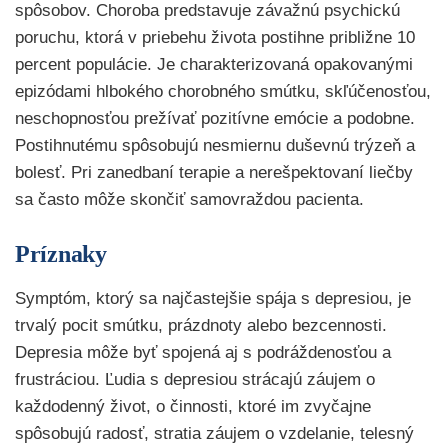
spôsobov. Choroba predstavuje závažnú psychickú
poruchu, ktorá v priebehu života postihne približne 10
percent populácie. Je charakterizovaná opakovanými
epizódami hlbokého chorobného smútku, skľúčenosťou,
neschopnosťou prežívať pozitívne emócie a podobne.
Postihnutému spôsobujú nesmiernu duševnú trýzeň a
bolesť. Pri zanedbaní terapie a nerešpektovaní liečby
sa často môže skončiť samovraždou pacienta.
Príznaky
Symptóm, ktorý sa najčastejšie spája s depresiou, je
trvalý pocit smútku, prázdnoty alebo bezcennosti.
Depresia môže byť spojená aj s podráždenosťou a
frustráciou. Ľudia s depresiou strácajú záujem o
každodenný život, o činnosti, ktoré im zvyčajne
spôsobujú radosť, stratia záujem o vzdelanie, telesný