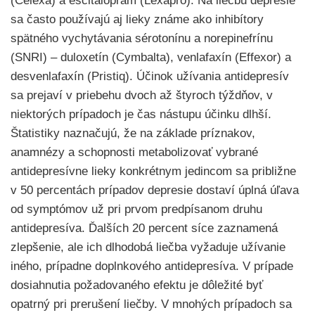
(Celexa) a escitalopram (Lexapro). Na liečbu depresie
sa často používajú aj lieky známe ako inhibítory
spätného vychytávania sérotonínu a norepinefrínu
(SNRI) – duloxetín (Cymbalta), venlafaxín (Effexor) a
desvenlafaxín (Pristiq). Účinok užívania antidepresív
sa prejaví v priebehu dvoch až štyroch týždňov, v
niektorých prípadoch je čas nástupu účinku dlhší.
Štatistiky naznačujú, že na základe príznakov,
anamnézy a schopnosti metabolizovať vybrané
antidepresívne lieky konkrétnym jedincom sa približne
v 50 percentách prípadov depresie dostaví úplná úľava
od symptómov už pri prvom predpísanom druhu
antidepresíva. Ďalších 20 percent síce zaznamená
zlepšenie, ale ich dlhodobá liečba vyžaduje užívanie
iného, prípadne doplnkového antidepresíva. V prípade
dosiahnutia požadovaného efektu je dôležité byť
opatrný pri prerušení liečby. V mnohých prípadoch sa