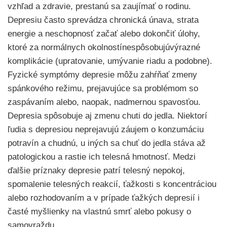
vzhľad a zdravie, prestanú sa zaujímať o rodinu.
Depresiu často sprevádza chronická únava, strata
energie a neschopnosť začať alebo dokončiť úlohy,
ktoré za normálnych okolnostínespôsobujúvýrazné
komplikácie (upratovanie, umývanie riadu a podobne).
Fyzické symptómy depresie môžu zahŕňať zmeny
spánkového režimu, prejavujúce sa problémom so
zaspávaním alebo, naopak, nadmernou spavosťou.
Depresia spôsobuje aj zmenu chuti do jedla. Niektorí
ľudia s depresiou neprejavujú záujem o konzumáciu
potravín a chudnú, u iných sa chuť do jedla stáva až
patologickou a rastie ich telesná hmotnosť. Medzi
ďalšie príznaky depresie patrí telesný nepokoj,
spomalenie telesných reakcií, ťažkosti s koncentráciou
alebo rozhodovaním a v prípade ťažkých depresií i
časté myšlienky na vlastnú smrť alebo pokusy o
samovraždu.