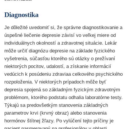
Diagnostika
Je dôležité uvedomiť si, že správne diagnostikovanie a
úspešné liečenie depresie závisí vo veľkej miere od
individuálnych okolností a zdravotnej situácie. Lekár
môže určiť diagnózu depresie na základe fyzického
vyšetrenia, súčasťou ktorého sú otázky o prežívaní
niektorých pocitov, udalostí, a získanie informácií
vedúcich k posúdeniu zdraviaa celkového psychického
rozpoloženia. V niektorých prípadoch môže byť
depresia spojená so základným fyzickým zdravotným
problémom, ktorého podstatu odhalia laboratórne testy.
Týkajú sa predovšetkým stanovenia základných
parametrov krvi (krvný obraz) alebo stanovenia
hormónov štítnej žľazy. Po vylúčení tejto príčiny je
pacient nasmerovaný na profesionálov v oblasti